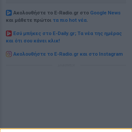
Ακολουθήστε το E-Radio.gr στο
Google News
και μάθετε πρώτοι
τα πιο hot νέα
.
Εσύ μπήκες στο E-Daily.gr; Τα νέα της ημέρας
και ότι σου κάνει κλικ!
Ακολουθήστε το E-Radio.gr και στο Instagram
ΔΙΑΦΗΜΙΣΗ