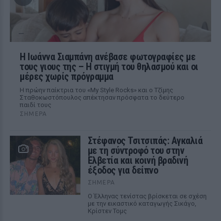
H Ιωάννα Σιαμπάνη ανέβασε φωτογραφίες με
τους γιους της – Η στιγμή του θηλασμού και οι
μέρες χωρίς πρόγραμμα
Η πρώην παίκτρια του «My Style Rocks» και ο Τζίμης
Σταθοκωστόπουλος απέκτησαν πρόσφατα το δεύτερο
παιδί τους
ΣΉΜΕΡΑ
Στέφανος Τσιτσιπάς: Αγκαλιά
με τη σύντροφό του στην
Ελβετία και κοινή βραδινή
έξοδος για δείπνο
ΣΉΜΕΡΑ
Ο Έλληνας τενίστας βρίσκεται σε σχέση
με την εικαστικό καταγωγής Σικάγο,
Κρίστεν Τομς