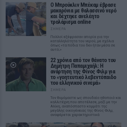
Ο Μπρούκλιν Μπέκαμ έβρασε
μακαρόνια με θαλασσινό νερό
και δέχτηκε ανελέητο
τρολάρισμα online
ΣΉΜΕΡΑ
Πολλοί εξέφρασαν απορία για την
καταλληλότητα του νερού, με σχόλια
όπως «τα πόδια του δεν ήταν μέσα σε
αυτό;»
22 χρόνια από τον θάνατο του
Δημήτρη Παπαμιχαήλ: Η
ανάρτηση της Φίνος Φιλμ για
το «γοητευτικό λεβεντόπαιδο
του ελληνικού σινεμά»
ΣΉΜΕΡΑ
Τον θυμόμαστε ως σπουδαίο ηθοποιό και
καλλιτέχνη που αποτέλεσε, μαζί με την
Αλίκη, αναπόσπαστο κομμάτι της
μεγάλης οικογένειας της Φίνος Φιλμ,
αναφέρεται χαρακτηριστικά