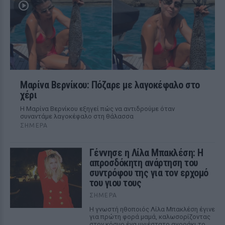
Μαρίνα Βερνίκου: Πόζαρε με λαγοκέφαλο στο
χέρι
Η Μαρίνα Βερνίκου εξηγεί πώς να αντιδρούμε όταν
συναντάμε λαγοκέφαλο στη θάλασσα
ΣΉΜΕΡΑ
Γέννησε η Λίλα Μπακλέση: Η
απροσδόκητη ανάρτηση του
συντρόφου της για τον ερχομό
του γιου τους
ΣΉΜΕΡΑ
Η γνωστή ηθοποιός Λίλα Μπακλέση έγινε
για πρώτη φορά μαμά, καλωσορίζοντας
στον κόσμο ένα υγιέστατο αγοράκι το