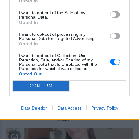
Ο ηθοποιός και χορευτής μοιράστηκε
Opted In
στο Instagram μια φωτογραφία από
πρόσφατη εξέτασή του, με ένα μήνυμα
I want to opt-out of the Sale of my
θάρρους
Personal Data.
Opted In
Φοβερή ιστορία στον ΟΦΗ:
Ένας κάτοχος εισιτηρίου
I want to opt-out of processing my
διαρκείας είναι μόλις 2 μηνών
Personal Data for Targeted Advertising.
Opted In
ΣΉΜΕΡΑ
Οπαδός από κούνια κυριολεκτικά στον
I want to opt-out of Collection, Use,
ΟΦΗ
Retention, Sale, and/or Sharing of my
Personal Data that Is Unrelated with the
Purposes for which it was collected.
Διακοπές στη Μύκονο για τη
Opted Out
Βάλια Χατζηθεοδώρου ‑ οι
φωτογραφίες με μαγιό στην
CONFIRM
παραλία
ΣΉΜΕΡΑ
Μέσα από ανάρτηση στο Instagram
Data Deletion
Data Access
Privacy Policy
μοιράστηκε στιγμές από τις
καλοκαιρινές της διακοπές στο νησί των
ανέμων