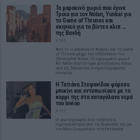
Το μαροκινό χωριό που έγινε
Τροία για τον Nolan, Yunkai για
το Game of Thrones και
σκηνικό για το βίντεο κλιπ ...
της Βανδή
ΧΤΕΣ
Από το «Lawrence of Arabia» και το Game
of Thrones μέχρι την «Οδύσσεια» του
Christopher Nolan, το οχυρωμένο χωριό
Αΐτ Μπεν Χαντού έχει φιλοξενήσει πάνω
από έξι δεκαετίες κινηματογραφικής
ιστορίας
Η Τατιάνα Στεφανίδου φόρεσε
μπικίνι και εντυπωσίασε με το
κορμί της στα καταγάλανα νερά
του Ιονίου
ΧΤΕΣ
Οι φωτογραφίες που ανέβασε η
παρουσιάστρια από τις διακοπές της με
τον Νίκο Ευαγγελάτο στα Επτάνησα