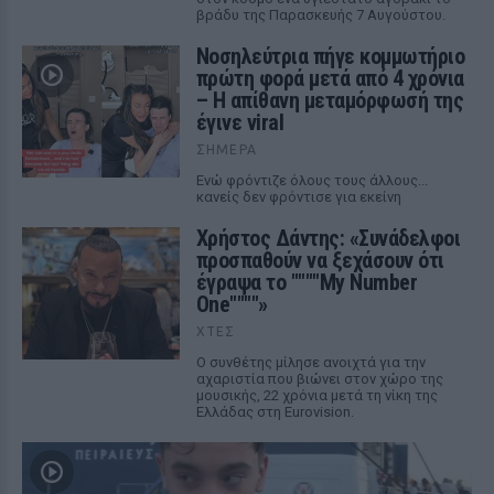
βράδυ της Παρασκευής 7 Αυγούστου.
Νοσηλεύτρια πήγε κομμωτήριο
πρώτη φορά μετά από 4 χρόνια
– Η απίθανη μεταμόρφωσή της
έγινε viral
ΣΉΜΕΡΑ
Ενώ φρόντιζε όλους τους άλλους...
κανείς δεν φρόντισε για εκείνη
Χρήστος Δάντης: «Συνάδελφοι
προσπαθούν να ξεχάσουν ότι
έγραψα το """"My Number
One""""»
ΧΤΕΣ
Ο συνθέτης μίλησε ανοιχτά για την
αχαριστία που βιώνει στον χώρο της
μουσικής, 22 χρόνια μετά τη νίκη της
Ελλάδας στη Eurovision.