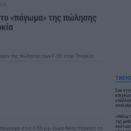
ΟΣ
το «πάγωμα» της πώλησης 
ρκία
ΔΙΑΦΗΜΙΣΗ
TREN
Σοκ στη
επιχείρ
υπάλληλ
ασελγήσ
«Θέλω τ
της μεθ
σκότωσε
έγραψε στις 2.50 μ.μ. (ώρα Νέας Υόρκης) το