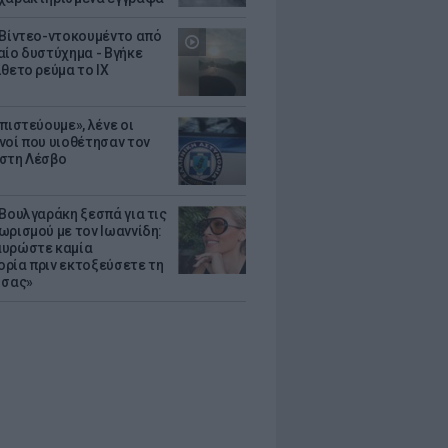
 Βίντεο-ντοκουμέντο από
αίο δυστύχημα - Βγήκε
ίθετο ρεύμα το ΙΧ
πιστεύουμε», λένε οι
νοί που υιοθέτησαν τον
στη Λέσβο
 Βουλγαράκη ξεσπά για τις
ωρισμού με τον Ιωαννίδη:
υρώστε καμία
ρία πριν εκτοξεύσετε τη
 σας»