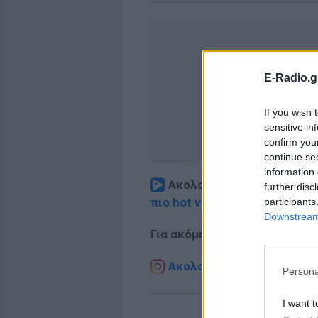
E-Radio.g
If you wish 
sensitive in
confirm you
continue se
information 
Ακολουθήστε το E-Radio.
further disc
πιο hot νέα
.
participants
Downstream 
Για ακόμη περισσότερα
νέα
,
Ακολουθήστε το E-Radio.g
Persona
I want t