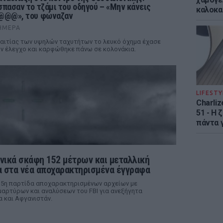
σπασαν το τζάμι του οδηγού – «Μην κάνεις
καλοκα
@@@», του φώναζαν
ΉΜΕΡΑ
αιτίας των υψηλών ταχυτήτων το λευκό όχημα έχασε
ν έλεγχο και καρφώθηκε πάνω σε κολονάκια.
LIFESTY
Charliz
51 - H 
πάντα γ
νικά σκάφη 152 μέτρων και μεταλλική
 στα νέα αποχαρακτηρισμένα έγγραφα
 5η παρτίδα αποχαρακτηρισμένων αρχείων με
αρτύρων και αναλύσεων του FBI για ανεξήγητα
α και Αφγανιστάν.