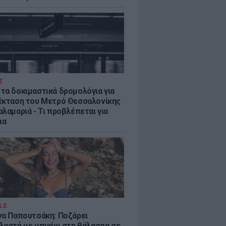
Σ
τα δοκιμαστικά δρομολόγια για
έκταση του Μετρό Θεσσαλονίκης
λαμαριά - Τι προβλέπεται για
ια
LE
να Παπουτσάκη: Ποζάρει
λαστή με μπικίνι στη θάλασσα σε