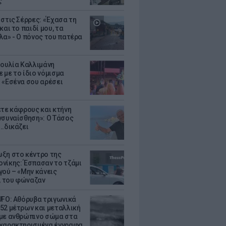
ς
 στις Σέρρες: «Έχασα τη
και το παιδί μου, τα
λα» - Ο πόνος του πατέρα
Ιουλία Καλλιμάνη
 με το ίδιο νόμισμα
 «Εσένα σου αρέσει
ετε κάφρους και κτήνη
νσυναίσθηση»: Ο Τάσος
..δικάζει
ξη στο κέντρο της
νίκης: Έσπασαν το τζάμι
γού – «Μην κάνεις
 του φώναζαν
UFO: Αθόρυβα τριγωνικά
52 μέτρων και μεταλλική
με ανθρώπινο σώμα στα
χαρακτηρισμένα έγγραφα