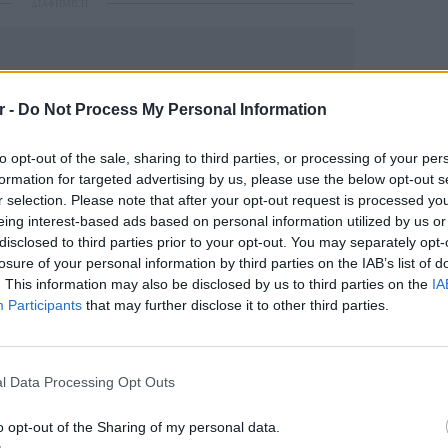
ΔΙΑΦΗΜΙΣΗ
r -
Do Not Process My Personal Information
to opt-out of the sale, sharing to third parties, or processing of your per
formation for targeted advertising by us, please use the below opt-out s
r selection. Please note that after your opt-out request is processed y
eing interest-based ads based on personal information utilized by us or
disclosed to third parties prior to your opt-out. You may separately opt-
gr στο
Google News
και μάθετε πρώτοι
τα
losure of your personal information by third parties on the IAB’s list of
. This information may also be disclosed by us to third parties on the
IA
Participants
that may further disclose it to other third parties.
 μπείτε στην
ροή ειδήσεων
του E-Daily.gr
LIFESTY
r και στο Instagram
Το μαρο
l Data Processing Opt Outs
τον Nol
ΔΙΑΦΗΜΙΣΗ
Thrones
o opt-out of the Sharing of my personal data.
της Βα