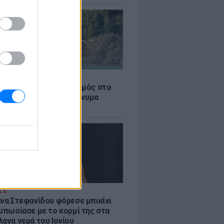
Σ
στην Κόρινθο: Συναγερμός στο
 - Εναέρια μέσα και μήνυμα
σης από το 112
LE
άνα Στεφανίδου φόρεσε μπικίνι
τυπωσίασε με το κορμί της στα
λανα νερά του Ιονίου