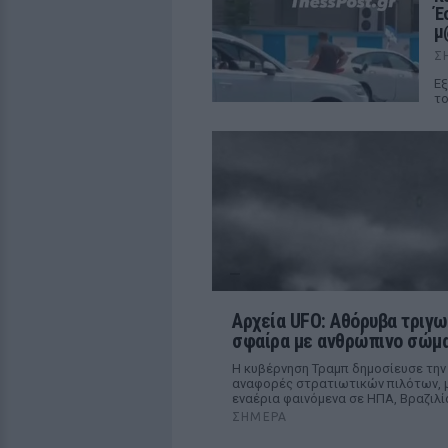
Έ
μ
Σ
Εξ
το
Αρχεία UFO: Αθόρυβα τριγω
σφαίρα με ανθρώπινο σώμα
Η κυβέρνηση Τραμπ δημοσίευσε την
αναφορές στρατιωτικών πιλότων, μ
εναέρια φαινόμενα σε ΗΠΑ, Βραζιλί
ΣΉΜΕΡΑ