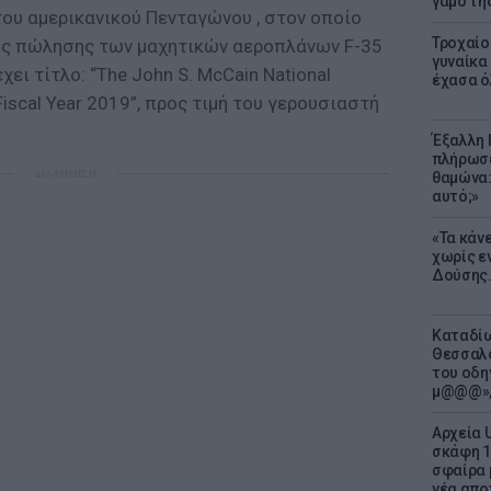
γάμο τη
του αμερικανικού Πενταγώνου , στον οποίο
Τροχαίο
ης πώλησης των μαχητικών αεροπλάνων F-35
γυναίκα 
χει τίτλο: “The John S. McCain National
έχασα ό
Fiscal Year 2019”, προς τιμή του γερουσιαστή
Έξαλλη 
πλήρωσε
ΔΙΑΦΗΜΙΣΗ
θαμώνα:
αυτό;»
«Τα κάν
χωρίς ε
Δούσης.
Καταδίω
Θεσσαλο
του οδη
μ@@@»,
Αρχεία 
σκάφη 1
σφαίρα 
νέα απο