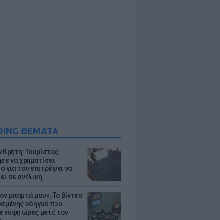
DING ΘΕΜΑΤΑ
ν Κρήτη: Τουρίστας
ησε να χρηματίσει
ο για του επιτρέψει να
ει σε ανήλικη
ον μπαμπά μου»: Το βίντεο
υσμένης οδηγού που
 νύφη ώρες μετά τον