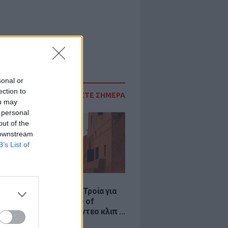
sonal or
ection to
ΔΙΑΒΑΣΤΕ ΣΗΜΕΡΑ
ou may
 personal
out of the
 downstream
B’s List of
LE
κινό χωριό που έγινε Τροία για
an, Yunkai για το Game of
 και σκηνικό για το βίντεο κλιπ ...
νδή