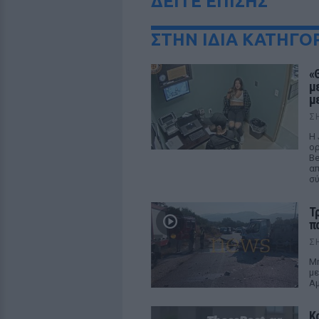
ΔΕΙΤΕ ΕΠΙΣΗΣ
ΣΤΗΝ ΙΔΙΑ ΚΑΤΗΓΟ
«
μ
μ
Σ
Η 
ορ
Be
απ
σ
Τ
π
Σ
Μη
με
Αμ
Κ