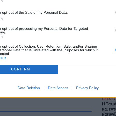
In
o opt-out of the Sale of my Personal Data.
In
to opt-out of processing my Personal Data for Targeted
ing.
In
ΕΙΔΗΣΕΙ
Φωτιά 
o opt-out of Collection, Use, Retention, Sale, and/or Sharing
ersonal Data that Is Unrelated with the Purposes for which it
Στεφάνι
lected.
εκκένω
Out
CONFIRM
Data Deletion
Data Access
Privacy Policy
LIFESTY
Η Τατι
και εν
καταγά