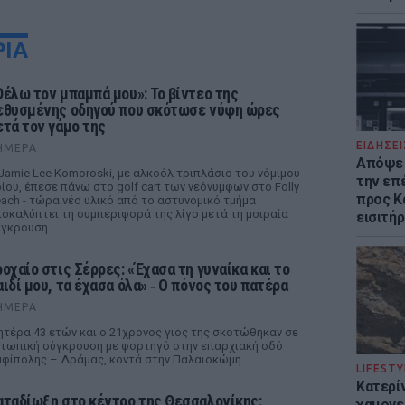
ΡΙΑ
Θέλω τον μπαμπά μου»: Το βίντεο της
εθυσμένης οδηγού που σκότωσε νύφη ώρες
ετά τον γάμο της
ΕΙΔΗΣΕΙ
ΉΜΕΡΑ
Απόψε 
Jamie Lee Komoroski, με αλκοόλ τριπλάσιο του νόμιμου
την επ
ίου, έπεσε πάνω στο golf cart των νεόνυμφων στο Folly
προς Κα
ach - τώρα νέο υλικό από το αστυνομικό τμήμα
οκαλύπτει τη συμπεριφορά της λίγο μετά τη μοιραία
εισιτήρ
ύγκρουση
ροχαίο στις Σέρρες: «Έχασα τη γυναίκα και το
αιδί μου, τα έχασα όλα» ‑ Ο πόνος του πατέρα
ΉΜΕΡΑ
τέρα 43 ετών και ο 21χρονος γιος της σκοτώθηκαν σε
τωπική σύγκρουση με φορτηγό στην επαρχιακή οδό
φίπολης – Δράμας, κοντά στην Παλαιοκώμη.
LIFESTY
Κατερί
αταδίωξη στο κέντρο της Θεσσαλονίκης:
χαμογε