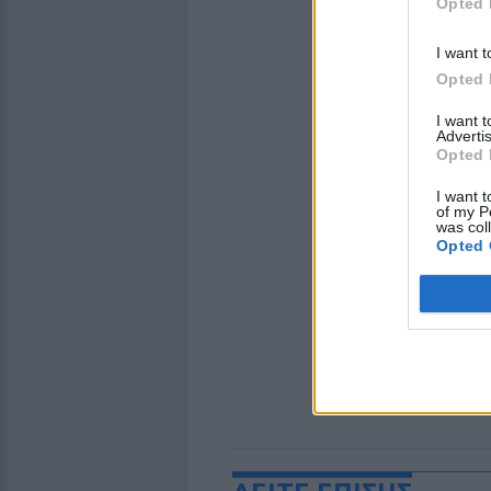
Opted 
I want t
Opted 
I want 
Advertis
Opted 
I want t
of my P
was col
Opted 