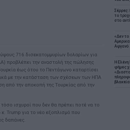
Σέρρες:
το τροχ
στο αντ
«Δεν το 
Αμερικα
Αφγανό 
, ύψους 716 δισεκατομμυρίων δολαρίων για
AA) προβλέπει την αναστολή της πώλησης
Η Ελένη
φήμες χ
Τουρκία έως ότου το Πεντάγωνο καταρτίσει
«Διαστα
ικά με την κατάσταση των σχέσεων των ΗΠΑ
πληροφο
βλακεία
αση από την αποκοπή της Τουρκίας από την
 τόσο ισχυροί που δεν θα πρέπει ποτέ να το
κ. Trump για το νέο εξοπλισμό που
ες δαπάνες.