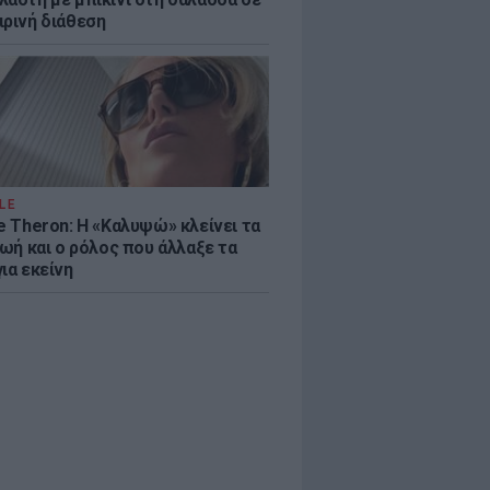
ιρινή διάθεση
LE
e Theron: Η «Καλυψώ» κλείνει τα
ζωή και ο ρόλος που άλλαξε τα
ια εκείνη