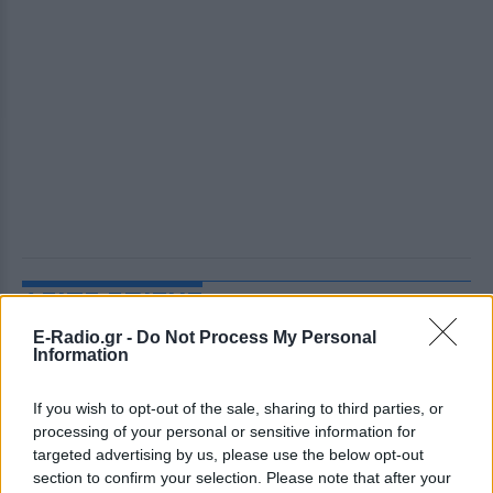
ΔΕΙΤΕ ΕΠΙΣΗΣ
E-Radio.gr -
Do Not Process My Personal
Information
ΣΤΗΝ ΙΔΙΑ ΚΑΤΗΓΟΡΙΑ
Ο Τραμπ έτρεξε πίσω από
If you wish to opt-out of the sale, sharing to third parties, or
μικρό αγόρι σε σκηνή στο Λας
processing of your personal or sensitive information for
Βέγκας: «Φοβήθηκα ότι θα
targeted advertising by us, please use the below opt-out
έπεφτε όπως ο Μπάιντεν»,
section to confirm your selection. Please note that after your