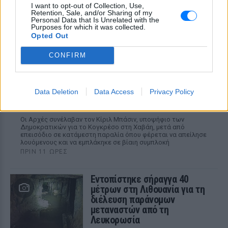
επιστροφή του από τον στρατό
I want to opt-out of Collection, Use,
Retention, Sale, and/or Sharing of my
Personal Data that Is Unrelated with the
Purposes for which it was collected.
Opted Out
CONFIRM
Data Deletion
Data Access
Privacy Policy
Βίντεο: Υποψήφιος Δημοκρατικών στη Χαβάη
βρίζει γυναίκες σε παραλία και τρώει ξύλο
Οι Αρχές συνέλαβαν τον Κίριλ Μπάσιν, υποψήφιο των
Δημοκρατικών για το Κογκρέσο στη Χαβάη, μετά από
επεισόδιο σε κατάμεστη παραλία όπου φέρεται να απείλησε
λουόμενους και να εμπλάκηκε σε βίαιη συμπλοκή
ΠΡΙΝ 11 ΏΡΕΣ
Εντοπίστηκε σήραγγα 40
μέτρων στη Λιθουανία για τη
διέλευση παράνομων
μεταναστών από τη
Λευκορωσία