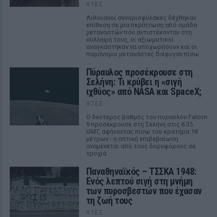
ΧΤΕΣ
Λιθουανοί συνοριοφύλακες δέχθηκαν
επίθεση σε μία περίπτωση από ομάδα
μεταναστών που αντιστέκονταν στη
σύλληψή τους, οι αξιωματικοί
αναγκάστηκαν να υποχωρήσουν και οι
παράνομοι μετανάστες διέφυγαν πίσω
Πύραυλος προσέκρουσε στη
Σελήνη: Τι κρύβει η «σιγή
ιχθύος» από NASA και SpaceX;
ΧΤΕΣ
Ο δεύτερος βαθμός του πυραύλου Falcon
9 προσέκρουσε στη Σελήνη στις 6:35
GMT, αφήνοντας πίσω του κρατήρα 18
μέτρων - η οπτική επιβεβαίωση
αναμένεται από τους δορυφόρους σε
τροχιά
Παναθηναϊκός – ΤΣΣΚΑ 1948:
Ενός λεπτού σιγή στη μνήμη
των πυροσβεστών που έχασαν
τη ζωή τους
ΧΤΕΣ