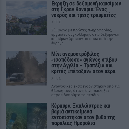
Έκρηξη σε δεξαμενή καυσίμων
στη Γκραν Κανάρια: Ένας
νεκρός και τρεις τραυματίες
ΧΤΕΣ
Σύμφωνα με πρώτες πληροφορίες,
εργασίες συγκόλλησης στις δεξαμενές
καυσίμων βρίσκονται πίσω από την
έκρηξη
Μίνι ανεμοστρόβιλος
«ισοπέδωσε» αγώνες στίβου
στην Αγγλία – Τραπέζια και
κριτές «πέταξαν» στον αέρα
ΧΤΕΣ
Αγωνοδίκες εκσφενδονίστηκαν από τις
θέσεις τους όταν η δίνη «έπληξε»
απροειδοποίητα το στάδιο
Κέρκυρα: Ξαπλώστρες και
βαριά αντικείμενα
εντοπίστηκαν στον βυθό της
παραλίας Ημερολιά