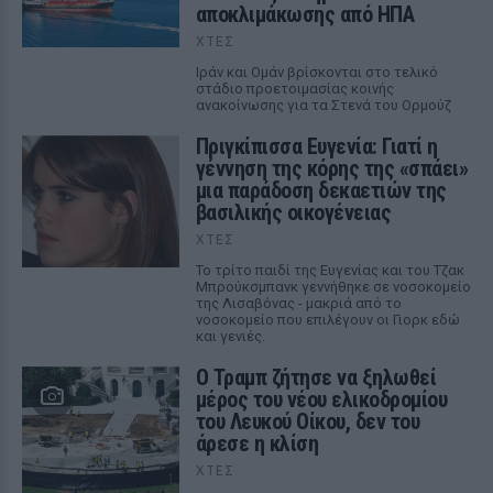
αποκλιμάκωσης από ΗΠΑ
ΧΤΕΣ
Ιράν και Ομάν βρίσκονται στο τελικό
στάδιο προετοιμασίας κοινής
ανακοίνωσης για τα Στενά του Ορμούζ
Πριγκίπισσα Ευγενία: Γιατί η
γέννηση της κόρης της «σπάει»
μια παράδοση δεκαετιών της
βασιλικής οικογένειας
ΧΤΕΣ
Το τρίτο παιδί της Ευγενίας και του Τζακ
Μπρούκσμπανκ γεννήθηκε σε νοσοκομείο
της Λισαβόνας - μακριά από το
νοσοκομείο που επιλέγουν οι Γιορκ εδώ
και γενιές.
Ο Τραμπ ζήτησε να ξηλωθεί
μέρος του νέου ελικοδρομίου
του Λευκού Οίκου, δεν του
άρεσε η κλίση
ΧΤΕΣ