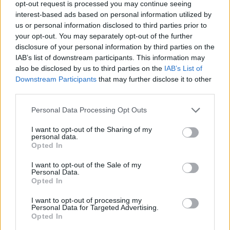
δείτε βίντεο
opt-out request is processed you may continue seeing
interest-based ads based on personal information utilized by
ΠΡΙΝ 11 ΏΡΕΣ
us or personal information disclosed to third parties prior to
Μια από τις επικότερες τούμπες του Τζο
your opt-out. You may separately opt-out of the further
Μπάιντεν ήταν στη σκηνή εκδήλωση της
αμερικανικής Σχολής Ικάρων
disclosure of your personal information by third parties on the
IAB’s list of downstream participants. This information may
Μυστράς: «Δεν ήταν οικονομικό
also be disclosed by us to third parties on the
IAB’s List of
το κίνητρο» υποστηρίζει ο
Downstream Participants
that may further disclose it to other
συνήγορος του 55χρονου που
third parties.
είχε τη σορό του πατέρα του σε
καταψύκτη
Personal Data Processing Opt Outs
ΠΡΙΝ 11 ΏΡΕΣ
I want to opt-out of the Sharing of my
Ο ίδιος δήλωσε ότι ο πελάτης του είχε
personal data.
μια εξαιρετικά έντονη συναισθηματική
Opted In
εξάρτηση από τους γονείς του
I want to opt-out of the Sale of my
Βόλος: 26χρονος απείλησε να
Personal Data.
σφάξει τη μητέρα του και
Opted In
χτύπησε τον αδελφό του για το
πρωινό
I want to opt-out of processing my
Personal Data for Targeted Advertising.
ΠΡΙΝ 11 ΏΡΕΣ
Opted In
Τα προβλήματα ξεκίνησαν μετά την