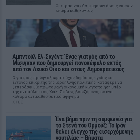
Οι «πράσινοι« θα τιμήσουν όσους έπεσαν
εν ώρα καθήκοντος
Αμπντούλ Ελ‑Σαγέντ: Ένας γιατρός από το
Μίσιγκαν που δημιουργεί πονοκέφαλο εκτός
από τον Λευκό Οίκο και στους Δημοκρατικούς
Ο γιατρός, πρώην αξιωματούχος δημόσιας υγείας και
έντονος επικριτής της ισραηλινής πολιτικής, κατάφερε να
ξεπεράσει μία πρωτοφανή οικονομική κινητοποίηση υπέρ
της αντιπάλου του, Χέιλι Στίβενς βασιζόμενος σε ένα
καθαρά αντικαθεστωτικό αφήγημα
ΧΤΕΣ
Ένα βήμα πριν τη συμφωνία για
τα Στενά του Ορμούζ: Το Ιράν
θέλει έλεγχο της εισερχόμενης
ναυτιλίας – Βήματα