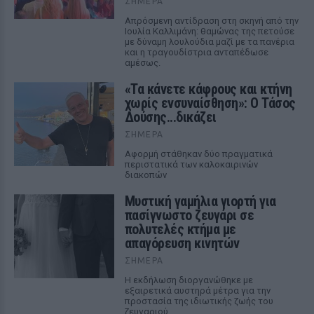
ΣΉΜΕΡΑ
Απρόσμενη αντίδραση στη σκηνή από την
Ιουλία Καλλιμάνη: θαμώνας της πετούσε
με δύναμη λουλούδια μαζί με τα πανέρια
και η τραγουδίστρια ανταπέδωσε
αμέσως.
«Τα κάνετε κάφρους και κτήνη
χωρίς ενσυναίσθηση»: Ο Τάσος
Δούσης...δικάζει
ΣΉΜΕΡΑ
Αφορμή στάθηκαν δύο πραγματικά
περιστατικά των καλοκαιρινών
διακοπών
Μυστική γαμήλια γιορτή για
πασίγνωστο ζευγάρι σε
πολυτελές κτήμα με
απαγόρευση κινητών
ΣΉΜΕΡΑ
Η εκδήλωση διοργανώθηκε με
εξαιρετικά αυστηρά μέτρα για την
προστασία της ιδιωτικής ζωής του
ζευγαριού