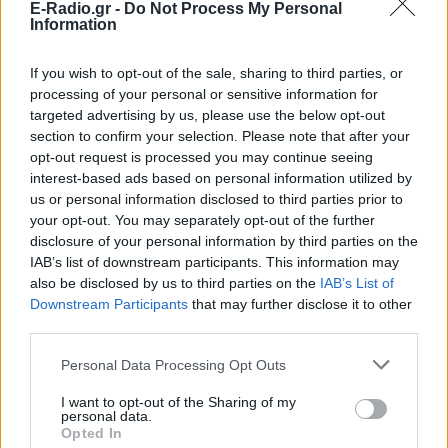
E-Radio.gr -
Do Not Process My Personal
Information
If you wish to opt-out of the sale, sharing to third parties, or
Ακολουθήστε το E-Radio.gr στο
Google News
processing of your personal or sensitive information for
και μάθετε πρώτοι
τα πιο hot νέα
.
targeted advertising by us, please use the below opt-out
section to confirm your selection. Please note that after your
Διαβάστε περισσότερα θέματα για
Μόδα
,
opt-out request is processed you may continue seeing
Ομορφιά
,
Σχέσεις
και φυσικά
Celebrities
στο νέο
interest-based ads based on personal information utilized by
us or personal information disclosed to third parties prior to
Pink.gr
!
your opt-out. You may separately opt-out of the further
disclosure of your personal information by third parties on the
Ακολουθήστε το E-Radio.gr και στο Instagram
IAB’s list of downstream participants. This information may
also be disclosed by us to third parties on the
IAB’s List of
ΔΙΑΦΗΜΙΣΗ
Downstream Participants
that may further disclose it to other
third parties.
Personal Data Processing Opt Outs
I want to opt-out of the Sharing of my
personal data.
Opted In