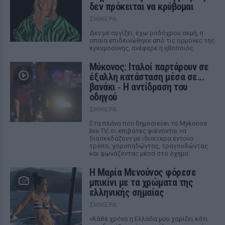
δεν πρόκειται να κρύβομαι
ΣΉΜΕΡΑ
Δεν με αγγίζει, έχω ροδόχρου ακμή, η
οποία επιδεινώθηκε από τις ορμόνες της
εγκυμοσύνης, ανέφερε η ηθοποιός
Μύκονος: Ιταλοί παρτάρουν σε
έξαλλη κατάσταση μέσα σε...
βανάκι ‑ Η αντίδραση του
οδηγού
ΣΉΜΕΡΑ
Στα πλάνα που δημοσιεύει το Mykonos
live TV, οι επιβάτες φαίνονται να
διασκεδάζουν με ιδιαίτερα έντονο
τρόπο, χοροπηδώντας, τραγουδώντας
και φωνάζοντας μέσα στο όχημα
Η Μαρία Μενούνος φόρεσε
μπικίνι με τα χρώματα της
ελληνικής σημαίας
ΣΉΜΕΡΑ
«Κάθε χρόνο η Ελλάδα μου χαρίζει κάτι