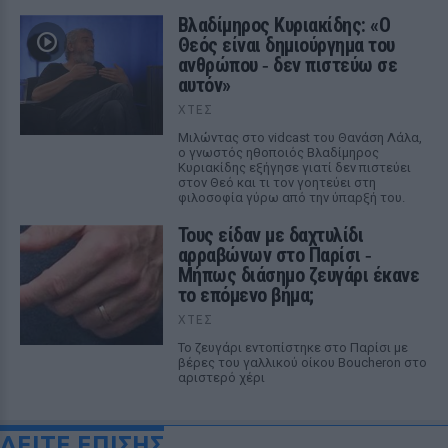
Βλαδίμηρος Κυριακίδης: «Ο
Θεός είναι δημιούργημα του
ανθρώπου ‑ δεν πιστεύω σε
αυτόν»
ΧΤΕΣ
Μιλώντας στο vidcast του Θανάση Λάλα,
ο γνωστός ηθοποιός Βλαδίμηρος
Κυριακίδης εξήγησε γιατί δεν πιστεύει
στον Θεό και τι τον γοητεύει στη
φιλοσοφία γύρω από την ύπαρξή του.
Τους είδαν με δαχτυλίδι
αρραβώνων στο Παρίσι ‑
Μήπως διάσημο ζευγάρι έκανε
το επόμενο βήμα;
ΧΤΕΣ
Το ζευγάρι εντοπίστηκε στο Παρίσι με
βέρες του γαλλικού οίκου Boucheron στο
αριστερό χέρι
ΔΕΙΤΕ ΕΠΙΣΗΣ