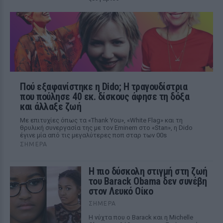
Πού εξαφανίστηκε η Dido; Η τραγουδίστρια
που πούλησε 40 εκ. δίσκους άφησε τη δόξα
και άλλαξε ζωή
Με επιτυχίες όπως τα «Thank You», «White Flag» και τη
θρυλική συνεργασία της με τον Eminem στο «Stan», η Dido
έγινε μία από τις μεγαλύτερες ποπ σταρ των 00s
ΣΉΜΕΡΑ
Η πιο δύσκολη στιγμή στη ζωή
του Barack Obama δεν συνέβη
στον Λευκό Οίκο
ΣΉΜΕΡΑ
Η νύχτα που ο Barack και η Michelle