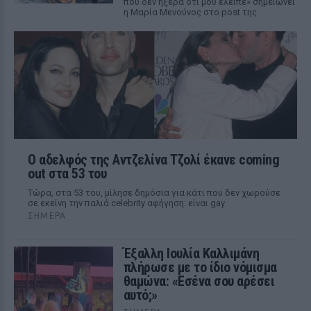
που δεν ήξερα ότι μου έλειπε» σημειώνει
η Μαρία Μενούνος στο post της
Ο αδελφός της Αντζελίνα Τζολί έκανε coming
out στα 53 του
Τώρα, στα 53 του, μίλησε δημόσια για κάτι που δεν χωρούσε
σε εκείνη την παλιά celebrity αφήγηση: είναι gay
ΣΉΜΕΡΑ
Έξαλλη Ιουλία Καλλιμάνη
πλήρωσε με το ίδιο νόμισμα
θαμώνα: «Εσένα σου αρέσει
αυτό;»