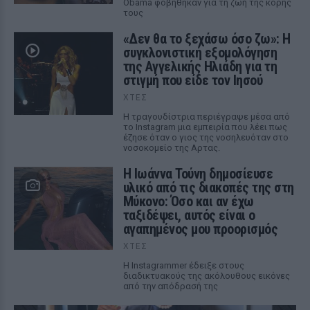
Obama φοβήθηκαν για τη ζωή της κόρης
τους
«Δεν θα το ξεχάσω όσο ζω»: Η
συγκλονιστική εξομολόγηση
της Αγγελικής Ηλιάδη για τη
στιγμή που είδε τον Ιησού
ΧΤΕΣ
Η τραγουδίστρια περιέγραψε μέσα από
το Instagram μια εμπειρία που λέει πως
έζησε όταν ο γιος της νοσηλευόταν στο
νοσοκομείο της Αρτας.
Η Ιωάννα Τούνη δημοσίευσε
υλικό από τις διακοπές της στη
Μύκονο: Όσο και αν έχω
ταξιδέψει, αυτός είναι ο
αγαπημένος μου προορισμός
ΧΤΕΣ
Η Instagrammer έδειξε στους
διαδικτυακούς της ακόλουθους εικόνες
από την απόδρασή της