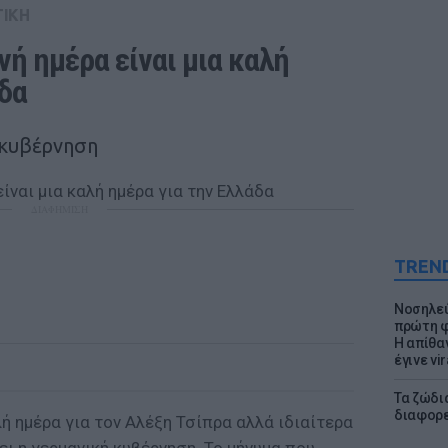
ΤΙΚΗ
νή ημέρα είναι μια καλή 
άδα
 κυβέρνηση
ΔΙΑΦΗΜΙΣΗ
TREN
Νοσηλεύ
πρώτη φ
Η απίθα
έγινε vir
Τα ζώδια
διαφορ
λή ημέρα για τον Αλέξη Τσίπρα αλλά ιδιαίτερα