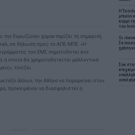
Η Τατιά
μπικίνι
κορμί τ
του Ιονί
αι την Ευρωζώνη» χαρακτηρίζει τη σημερινή,
Οι «λευ
Σε ποιε
ελ, σε δήλωση προς το ΑΠΕ-ΜΠΕ. «Η
χρήση κ
ογράμματος του ΕΜΣ σηματοδοτεί ένα
α, η οποία θα χρηματοδοτείται μελλοντικά
Σοκ στη
μεις», τονίζει.
επιχείρ
υπάλληλ
 μεταξύ άλλων, την Αθήνα να παραμείνει στον
ασελγήσ
α, προκειμένου να διασφαλιστεί η
ΔΙΑΦΗΜΙΣΗ