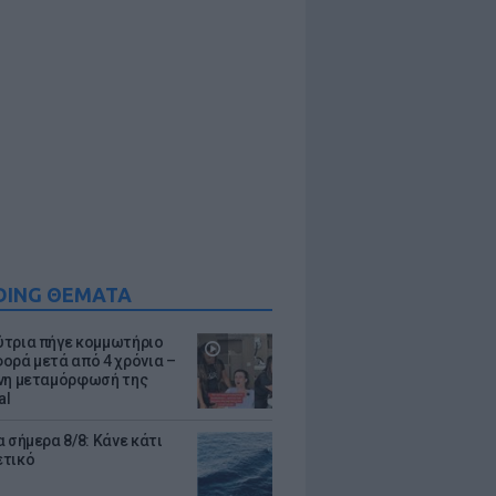
DING ΘΕΜΑΤΑ
τρια πήγε κομμωτήριο
ορά μετά από 4 χρόνια –
νη μεταμόρφωσή της
al
 σήμερα 8/8: Κάνε κάτι
ετικό