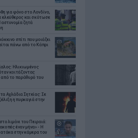
θη για φόνο στο Λονδίνο,
 ελεύθερος και σκότωσε
Η αστυνομία ζητά
μη
κόκκινο σπίτι που μοιάζει
είται πάνω από το Κάπρι
ίαλος: Ηλικιωμένος
όταν κοιτάζοντας
 από το παράθυρό του
τα Αχλάδια Σητείας: Σε
ξέλιξη η πυρκαγιά στην
στο λιμάνι του Πειραιά:
ακοπές έναν μήνα» - Η
 ατάκα στην κάμερα του