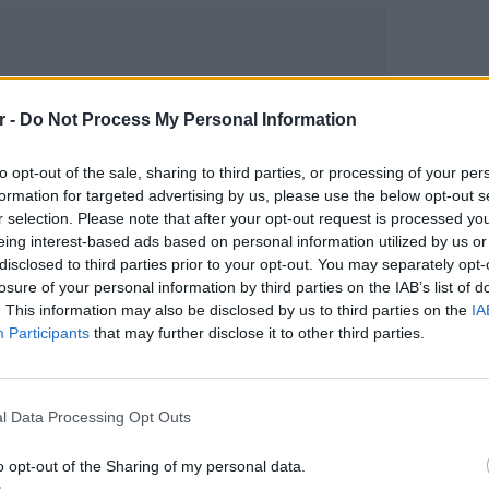
r -
Do Not Process My Personal Information
to opt-out of the sale, sharing to third parties, or processing of your per
formation for targeted advertising by us, please use the below opt-out s
r selection. Please note that after your opt-out request is processed y
eing interest-based ads based on personal information utilized by us or
gr στο
Google News
και μάθετε πρώτοι
τα
disclosed to third parties prior to your opt-out. You may separately opt-
losure of your personal information by third parties on the IAB’s list of
. This information may also be disclosed by us to third parties on the
IA
Participants
that may further disclose it to other third parties.
 μπείτε στην
ροή ειδήσεων
του E-Daily.gr
ΕΙΔΗΣΕΙ
r και στο Instagram
Σούπερ
σε πάν
l Data Processing Opt Outs
ΔΙΑΦΗΜΙΣΗ
ξεκινο
o opt-out of the Sharing of my personal data.