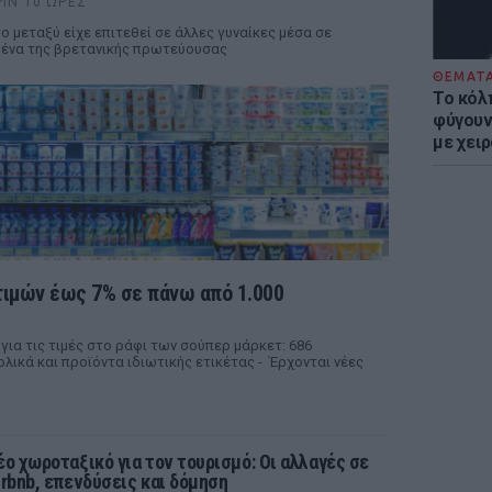
ΡΙΝ 10 ΏΡΕΣ
ο μεταξύ είχε επιτεθεί σε άλλες γυναίκες μέσα σε
ένα της βρετανικής πρωτεύουσας
ΘΕΜΑΤ
Το κόλ
φύγουν 
με χει
τιμών έως 7% σε πάνω από 1.000
για τις τιμές στο ράφι των σούπερ μάρκετ: 686
ολικά και προϊόντα ιδιωτικής ετικέτας - Έρχονται νέες
έο χωροταξικό για τον τουρισμό: Οι αλλαγές σε
irbnb, επενδύσεις και δόμηση