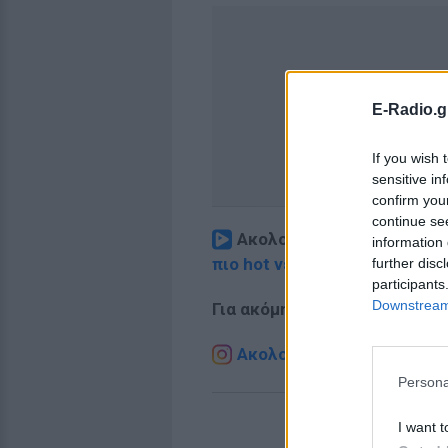
E-Radio.g
If you wish 
sensitive in
confirm you
continue se
Ακολουθήστε το E-Radio.
information 
πιο hot νέα
.
further disc
participants
Downstream 
Για ακόμη περισσότερα
νέα
,
Ακολουθήστε το E-Radio.g
Persona
I want t