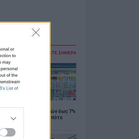
sonal or
ΔΙΑΒΑΣΤΕ ΣΗΜΕΡΑ
ection to
ou may
 personal
out of the
 downstream
B’s List of
Σ
 μάρκετ: Μειώσεις τιμών έως 7%
ω από 1.000 προϊόντα, πότε
ύν