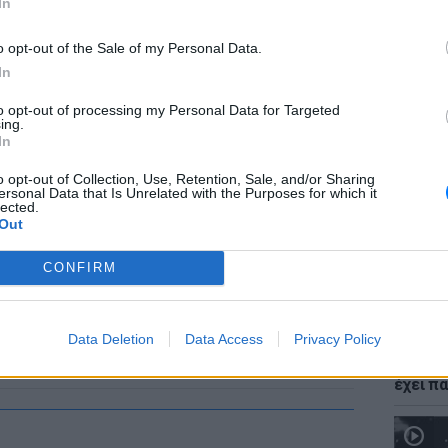
In
o opt-out of the Sale of my Personal Data.
In
to opt-out of processing my Personal Data for Targeted
ΕΙΔΗΣΕΙ
ing.
Νέο χω
In
αλλαγές
δόμησ
o opt-out of Collection, Use, Retention, Sale, and/or Sharing
ersonal Data that Is Unrelated with the Purposes for which it
lected.
Out
CONFIRM
Data Deletion
Data Access
Privacy Policy
ΘΕΜΑΤ
Ο μονα
έχει πα