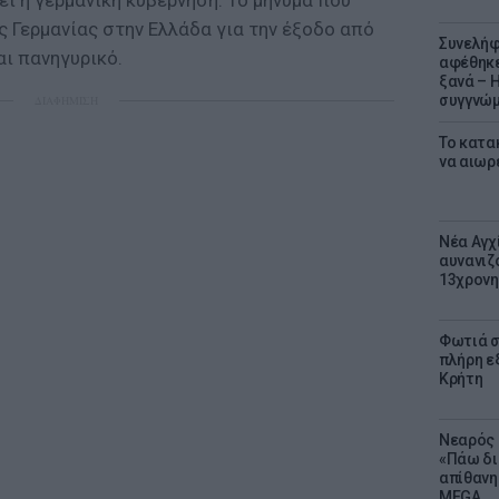
ει η γερμανική κυβέρνηση. Το μήνυμα που
ς Γερμανίας στην Ελλάδα για την έξοδο από
Συνελήφ
αι πανηγυρικό.
αφέθηκε
ξανά – 
συγγνώ
ΔΙΑΦΗΜΙΣΗ
Το κατα
να αιωρ
Νέα Αγχ
αυνανιζ
13χρονη
Φωτιά σ
πλήρη ε
Κρήτη
Νεαρός 
«Πάω δι
απίθανη
MEGA