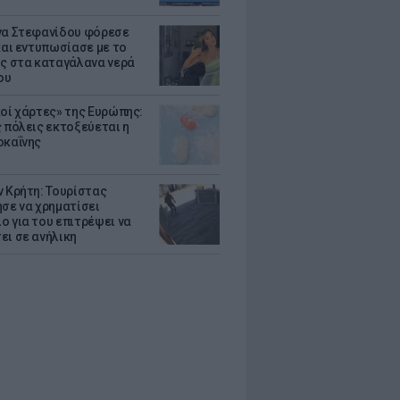
να Στεφανίδου φόρεσε
 και εντυπωσίασε με το
ης στα καταγάλανα νερά
ου
κοί χάρτες» της Ευρώπης:
ς πόλεις εκτοξεύεται η
οκαΐνης
ν Κρήτη: Τουρίστας
ησε να χρηματίσει
ο για του επιτρέψει να
ει σε ανήλικη