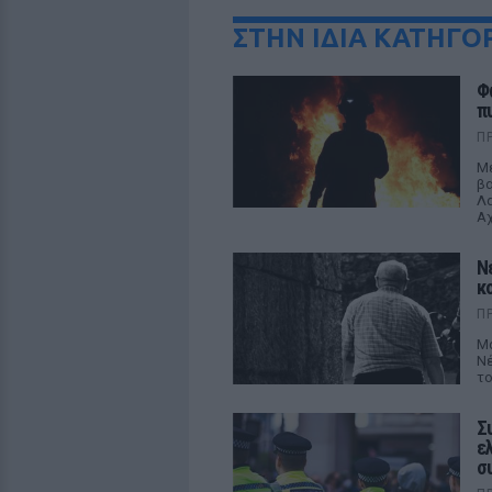
ΣΤΗΝ ΙΔΙΑ ΚΑΤΗΓΟ
Φ
π
Π
Με
βα
Λα
Αχ
Ν
κ
Π
Μά
Νέ
το
Σ
ε
σ