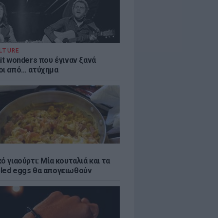
LTURE
it wonders που έγιναν ξανά
οι από… ατύχημα
ό γιαούρτι: Μία κουταλιά και τα
led eggs θα απογειωθούν