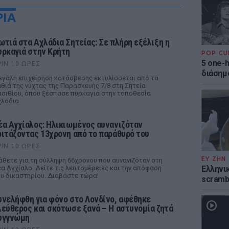
ΡΙΑ
ωτιά στα Αχλάδια Σητείας: Σε πλήρη εξέλιξη η
υρκαγιά στην Κρήτη
POP CU
5 one-h
ΡΙΝ 10 ΏΡΕΣ
διάσημ
γάλη επιχείρηση κατάσβεσης εκτυλίσσεται από τα
θιά της νύχτας της Παρασκευής 7/8 στη Σητεία
σιθίου, όπου ξέσπασε πυρκαγιά στην τοποθεσία
λάδια.
έα Αγχίαλος: Ηλικιωμένος αυνανιζόταν
οιτάζοντας 13χρονη από το παράθυρό του
ΡΙΝ 10 ΏΡΕΣ
ΕΥ ΖΗΝ
θετε για τη σύλληψη 66χρονου που αυνανιζόταν στη
α Αγχίαλο. Δείτε τις λεπτομέρειες και την απόφαση
Ελληνικ
υ δικαστηρίου. Διαβάστε τώρα!
scramb
υνελήφθη για φόνο στο Λονδίνο, αφέθηκε
λεύθερος και σκότωσε ξανά – Η αστυνομία ζητά
υγγνώμη