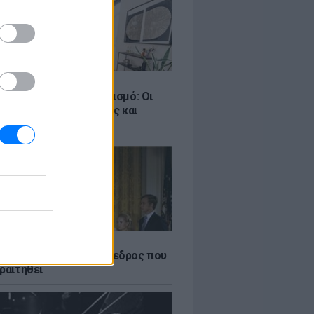
Σ
ροταξικό για τον τουρισμό: Οι
 σε Airbnb, επενδύσεις και
η
Α
δικός Αμερικανός πρόεδρος που
ραιτηθεί