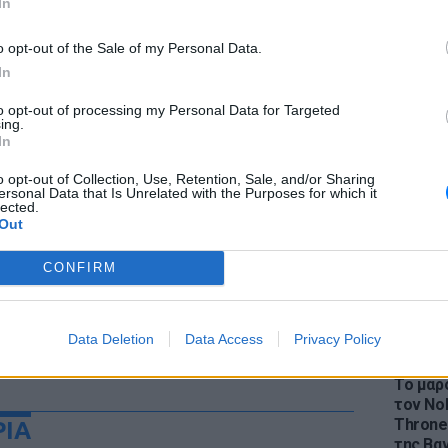
In
o opt-out of the Sale of my Personal Data.
In
to opt-out of processing my Personal Data for Targeted
LIFESTY
ing.
Η Ελέν
In
χωρισμ
«Διαστ
o opt-out of Collection, Use, Retention, Sale, and/or Sharing
ersonal Data that Is Unrelated with the Purposes for which it
εκτοξε
lected.
Out
CONFIRM
Data Deletion
Data Access
Privacy Policy
LIFESTY
Το μαρο
τον Nol
Thrones
ΡΙΑ
της Βα