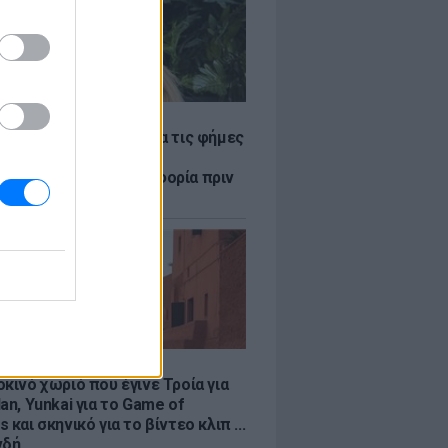
LE
η Βουλγαράκη ξεσπά για τις φήμες
ού με τον Ιωαννίδη:
αυρώστε καμία πληροφορία πριν
ύσετε τη βλακεία σας»
LE
κινό χωριό που έγινε Τροία για
an, Yunkai για το Game of
 και σκηνικό για το βίντεο κλιπ ...
νδή