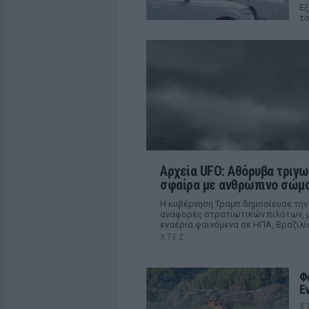
Εξ
το
Αρχεία UFO: Αθόρυβα τριγω
σφαίρα με ανθρώπινο σώμα
Η κυβέρνηση Τραμπ δημοσίευσε την
αναφορές στρατιωτικών πιλότων, μ
εναέρια φαινόμενα σε ΗΠΑ, Βραζιλί
ΧΤΕΣ
Φ
Ε
Χ