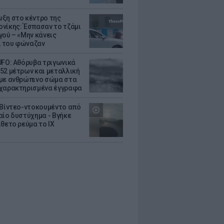
ξη στο κέντρο της
νίκης: Έσπασαν το τζάμι
γού – «Μην κάνεις
 του φώναζαν
UFO: Αθόρυβα τριγωνικά
52 μέτρων και μεταλλική
με ανθρώπινο σώμα στα
χαρακτηρισμένα έγγραφα
 Βίντεο-ντοκουμέντο από
αίο δυστύχημα - Βγήκε
ίθετο ρεύμα το ΙΧ