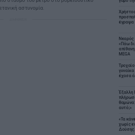
πό σταθμό του μετρό στο βορειοδυτικό
γάμο τη
ετανική αστυνομία.
Χρήστος
προσπαθ
ΔΙΑΦΗΜΙΣΗ
έγραψα τ
Νεαρός 
«Πάω δι
απίθανη
MEGA
Τροχαίο
γυναίκα 
έχασα ό
Έξαλλη 
πλήρωσε
θαμώνα:
αυτό;»
«Τα κάν
χωρίς ε
Δούσης.