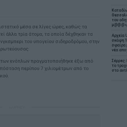
Καταδίω
Θεσσαλο
του οδη
μ@@@»,
ιστατικό μέσα σε λίγες ώρες, καθώς τα
ί άλλα τρία άτομα, τα οποία δέχθηκαν τα
Αρχεία 
σκάφη 1
νγκσμπερι του υπογείου σιδηροδρόμου, στην
σφαίρα 
 πρωτεύουσας.
νέα απο
ή των ενόπλων πραγματοποιήθηκε έξω από
Σέρρες:
το τροχ
 απόσταση περίπου 7 χιλιομέτρων από το
στο αντ
κού.
ΔΙΑΦΗΜΙΣΗ