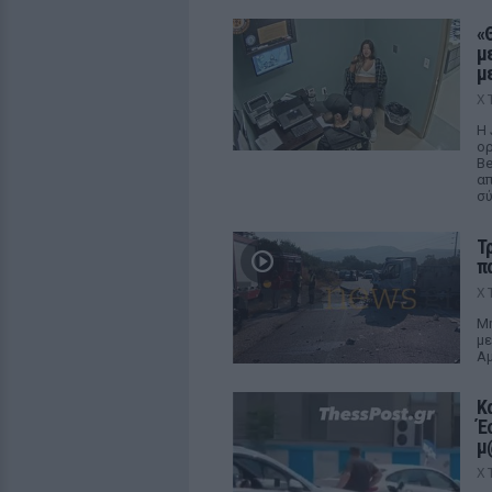
«
μ
μ
Χ
Η 
ορ
Be
απ
σ
Τ
π
Χ
Μη
με
Αμ
Κ
Έ
μ
Χ