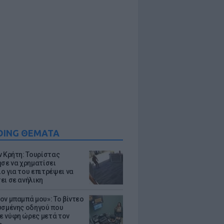
DING ΘΕΜΑΤΑ
ν Κρήτη: Τουρίστας
ησε να χρηματίσει
ο για του επιτρέψει να
ει σε ανήλικη
ον μπαμπά μου»: Το βίντεο
υσμένης οδηγού που
 νύφη ώρες μετά τον