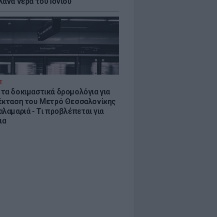
λανα νερά του Ιονίου
Σ
τα δοκιμαστικά δρομολόγια για
έκταση του Μετρό Θεσσαλονίκης
λαμαριά - Τι προβλέπεται για
ια