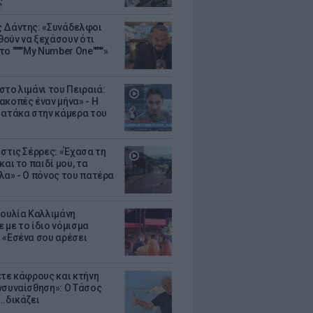
ς
 Δάντης: «Συνάδελφοι
ούν να ξεχάσουν ότι
ο """"My Number One""""»
στο λιμάνι του Πειραιά:
ακοπές έναν μήνα» - Η
 ατάκα στην κάμερα του
 στις Σέρρες: «Έχασα τη
και το παιδί μου, τα
λα» - Ο πόνος του πατέρα
Ιουλία Καλλιμάνη
 με το ίδιο νόμισμα
 «Εσένα σου αρέσει
ετε κάφρους και κτήνη
νσυναίσθηση»: Ο Τάσος
..δικάζει