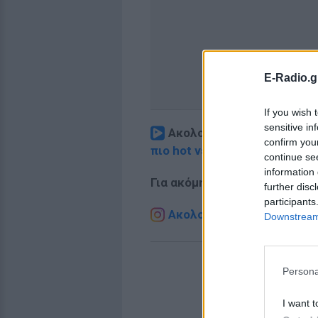
E-Radio.g
If you wish 
sensitive in
Ακολουθήστε το E-Radio.
confirm you
πιο hot νέα
.
continue se
information 
Για ακόμη περισσότερα
νέα
,
further disc
participants
Ακολουθήστε το E-Radio.g
Downstream 
Persona
I want t