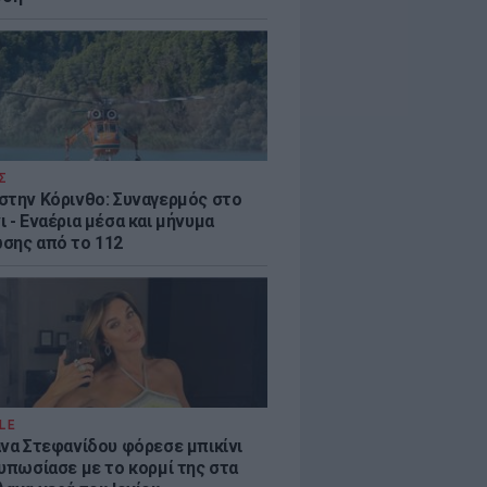
Σ
στην Κόρινθο: Συναγερμός στο
 - Εναέρια μέσα και μήνυμα
σης από το 112
LE
άνα Στεφανίδου φόρεσε μπικίνι
τυπωσίασε με το κορμί της στα