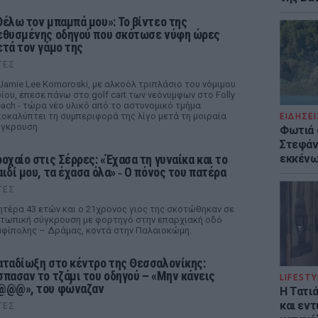
Θέλω τον μπαμπά μου»: Το βίντεο της
εθυσμένης οδηγού που σκότωσε νύφη ώρες
ετά τον γάμο της
ΤΕΣ
Jamie Lee Komoroski, με αλκοόλ τριπλάσιο του νόμιμου
ίου, έπεσε πάνω στο golf cart των νεόνυμφων στο Folly
ach - τώρα νέο υλικό από το αστυνομικό τμήμα
οκαλύπτει τη συμπεριφορά της λίγο μετά τη μοιραία
ΕΙΔΗΣΕΙ
ύγκρουση
Φωτιά 
Στεφάνι
ροχαίο στις Σέρρες: «Έχασα τη γυναίκα και το
εκκένω
αιδί μου, τα έχασα όλα» ‑ Ο πόνος του πατέρα
ΤΕΣ
τέρα 43 ετών και ο 21χρονος γιος της σκοτώθηκαν σε
τωπική σύγκρουση με φορτηγό στην επαρχιακή οδό
φίπολης – Δράμας, κοντά στην Παλαιοκώμη.
αταδίωξη στο κέντρο της Θεσσαλονίκης:
σπασαν το τζάμι του οδηγού – «Μην κάνεις
LIFESTY
@@@», του φώναζαν
Η Τατι
και εν
ΤΕΣ