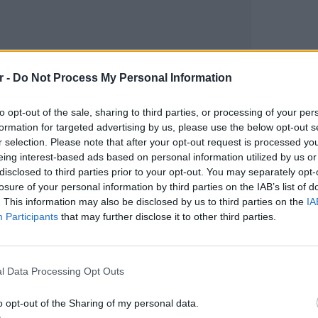
r -
Do Not Process My Personal Information
to opt-out of the sale, sharing to third parties, or processing of your per
formation for targeted advertising by us, please use the below opt-out s
gr στο
Google News
και μάθετε πρώτοι
τα
r selection. Please note that after your opt-out request is processed y
eing interest-based ads based on personal information utilized by us or
disclosed to third parties prior to your opt-out. You may separately opt-
 μπείτε στην
ροή ειδήσεων
του E-Daily.gr
losure of your personal information by third parties on the IAB’s list of
. This information may also be disclosed by us to third parties on the
IA
r και στο Instagram
Participants
that may further disclose it to other third parties.
ΕΙΔΗΣΕΙ
ΔΙΑΦΗΜΙΣΗ
Θερμοπ
εξοικον
l Data Processing Opt Outs
την πο
o opt-out of the Sharing of my personal data.