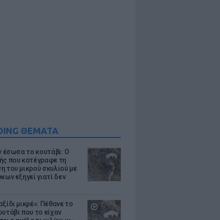
DING ΘΕΜΑΤΑ
ν έσωσα το κουτάβι: Ο
ής που κατέγραφε τη
η του μικρού σκυλιού με
κων εξηγεί γιατί δεν
ξίδι μικρέ»: Πέθανε το
ουτάβι που το είχαν