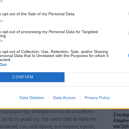
In
o opt-out of the Sale of my Personal Data.
In
to opt-out of processing my Personal Data for Targeted
ing.
In
ΕΙΔΗΣΕΙ
Θέουτα:
o opt-out of Collection, Use, Retention, Sale, and/or Sharing
γεμάτο
ersonal Data that Is Unrelated with the Purposes for which it
lected.
παραμέ
Out
Αρ. Φλώρος κρατούνταν για μεγάλο χρονικό
ν φυλακών Κορυδαλλού, ενώ στο παρελθόν
CONFIRM
ες να αποφυλακιστεί ζητώντας αναστολή
 αλλά οι σχετικές αιτήσεις του έπεφταν στο
Data Deletion
Data Access
Privacy Policy
ΕΙΔΗΣΕΙ
επιχειρηματίας αποφάσισε να ακολουθήσει
Στα άκ
ι αυτή τη φορά όχι την αναστολή εκτέλεσης
Επιμέν
υλάκισή του, υπό όρους, για λόγους υγείας
και ζητ