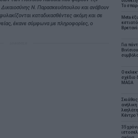
υιοθετή
Το σπαρ
Δικαιοσύνης Ν. Παρασκευόπουλου και ανάβουν
φυλακίζονται καταδικασθέντες ακόμη και σε
Meta έξυ
εστιατό
γείας, έκανε σύμφωνα με πληροφορίες, ο
Βρετανί
ΔΙΑΦΗΜΙΣΗ
Για πάν
Βινίσιο
συμβόλα
Ο εκλεκ
σχέδιο 
MAGA
Σκιάθος:
ανήλικη 
λεηλάτη
Κέντρο 
35 χρόν
ιστοσελ
ακόμα