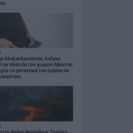
ίνο
Σ
ην Αλεξανδρούπολη: Ανδρας
στην πλατεία του χωριού Αβαντας
ιχνε τα γεννητικά του όργανα σε
 κορίτσια
Σ
στην Κρήνη Φαρσάλων: Εναέρια