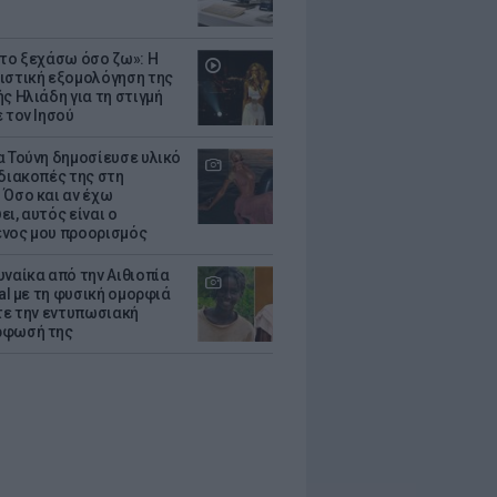
 το ξεχάσω όσο ζω»: Η
ιστική εξομολόγηση της
ς Ηλιάδη για τη στιγμή
 τον Ιησού
α Τούνη δημοσίευσε υλικό
 διακοπές της στη
 Όσο και αν έχω
ι, αυτός είναι ο
νος μου προορισμός
υναίκα από την Αιθιοπία
ral με τη φυσική ομορφιά
ίτε την εντυπωσιακή
ρφωσή της