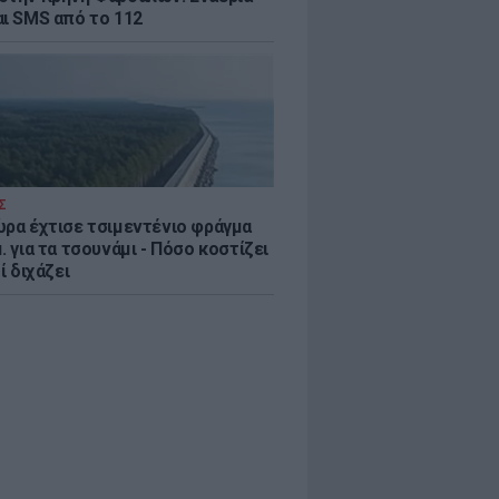
αι SMS από το 112
Σ
ώρα έχτισε τσιμεντένιο φράγμα
. για τα τσουνάμι - Πόσο κοστίζει
τί διχάζει