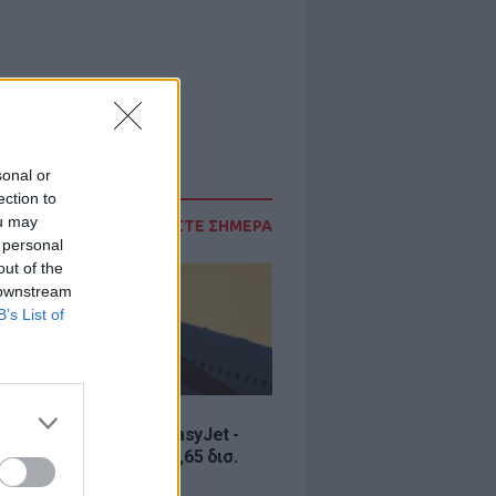
sonal or
ection to
ou may
ΔΙΑΒΑΣΤΕ ΣΗΜΕΡΑ
 personal
out of the
 downstream
B’s List of
Σ
ία εξαγοράς για την EasyJet -
ερικανική Appolo για 6,65 δισ.