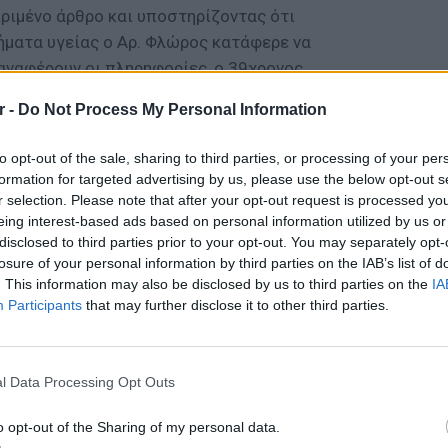
ιμένο άρθρο και υποστηρίζοντας ότι
ματα υγείας ο Αρ. Φλώρος κατάφερε να
αναφέρουν οι πληρηφορίες, ο 39χρονος
ίας αλλά και σοβαρά ψυχιατρικά προβλήματα
r -
Do Not Process My Personal Information
σμών του προσκόμισε - όπως ο νόμος ορίζει
υ δημοσίου φορέα, τα οποία πιστοποιούν
to opt-out of the sale, sharing to third parties, or processing of your per
ιμένα προβλήματα με την υγεία του.
formation for targeted advertising by us, please use the below opt-out s
r selection. Please note that after your opt-out request is processed y
ΔΙΑΦΗΜΙΣΗ
eing interest-based ads based on personal information utilized by us or
disclosed to third parties prior to your opt-out. You may separately opt-
losure of your personal information by third parties on the IAB’s list of
. This information may also be disclosed by us to third parties on the
IA
Participants
that may further disclose it to other third parties.
ΕΙΔΗΣΕΙ
l Data Processing Opt Outs
Συμφων
Στην αμ
o opt-out of the Sharing of my personal data.
ευρώ