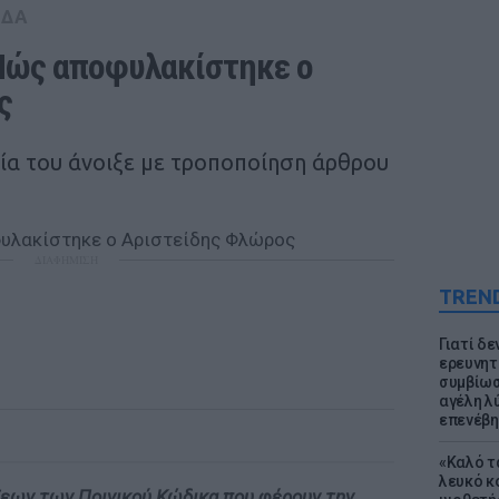
ΑΔΑ
Πώς αποφυλακίστηκε ο 
ς
ρία του άνοιξε με τροποποίηση άρθρου
ΔΙΑΦΗΜΙΣΗ
TREN
Γιατί δε
ερευνητ
συμβίωσ
αγέλη λύ
επενέβη
«Καλό τα
λευκό κ
εων των Ποινικού Κώδικα που φέρουν την