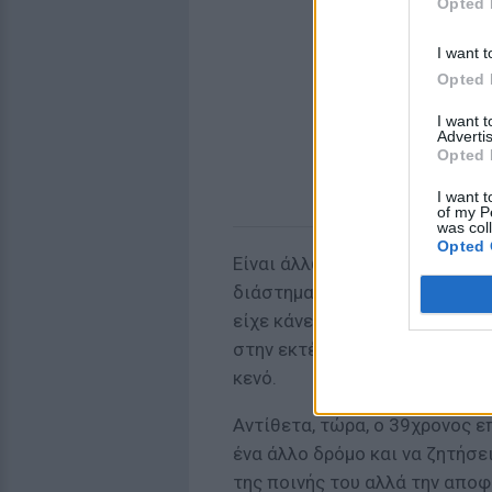
Opted 
I want t
Opted 
I want 
Advertis
Opted 
I want t
of my P
was col
Opted 
Είναι άλλωστε γνωστό πως ο 
διάστημα στο ψυχιατρείο τω
είχε κάνει πολλές προσπάθει
στην εκτέλεση της ποινής του
κενό.
Αντίθετα, τώρα, ο 39χρονος 
ένα άλλο δρόμο και να ζητήσε
της ποινής του αλλά την αποφ