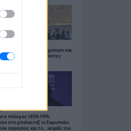
Σ
 «Οι κάτοικοι είναι ανήμποροι και
ι αγωνία» - 5.000 μετανάστες
νουν στην περιοχή
Σ
ρα ο πόλεμος UEFA-FIFA:
ουν στο μποϊκοτάζ οι Ευρωπαίοι
ούν εγγυήσεις και το... κεφάλι του