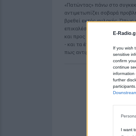
«Πατώντας» πάνω στο συγκεκρ
αντιμετωπίζει σοβαρά προβλή
βρεθεί εκτός φυλακής. Όπως 
επικαλέστηκε κρίσεις επιληψ
E-Radio.g
και προς ενίσχυση των ισχυρι
- και τα έγγραφα του αρμόδιο
If you wish 
πως αντιμετωπίζει τα συγκεκρ
sensitive in
confirm you
continue se
information 
further disc
participants
Downstream 
Persona
I want t