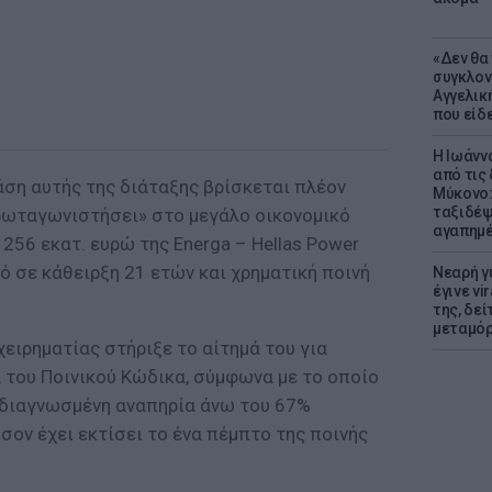
«Δεν θα
συγκλον
Αγγελική
που είδε
Η Ιωάνν
από τις
άση αυτής της διάταξης βρίσκεται πλέον
Μύκονο:
ταξιδέψε
πρωταγωνιστήσει» στο μεγάλο οικονομικό
αγαπημέ
56 εκατ. ευρώ της Energa – Hellas Power
τό σε κάθειρξη 21 ετών και χρηματική ποινή
Νεαρή γ
έγινε vi
της, δε
μεταμό
χειρηματίας στήριξε το αίτημά του για
του Ποινικού Κώδικα, σύμφωνα με το οποίο
 διαγνωσμένη αναπηρία άνω του 67%
ον έχει εκτίσει το ένα πέμπτο της ποινής