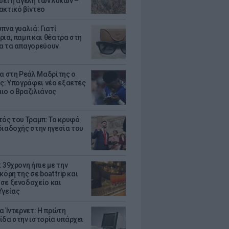
σει η αγέλη των λύκων –
ακτικό βίντεο
πνα γυαλιά: Γιατί
ρια, παμπ και θέατρα στη
α τα απαγορεύουν
τα στη Ρεάλ Μαδρίτης ο
υς: Υπογράφει νέο εξαετές
ιο ο Βραζιλιάνος
τός του Τραμπ: Το κρυφό
διαδοχής στην ηγεσία του
 39χρονη ήπιε με την
κόρη της σε boat trip και
σε ξενοδοχείο και
Υγείας
ια Ίντερνετ: Η πρώτη
ίδα στην ιστορία υπάρχει