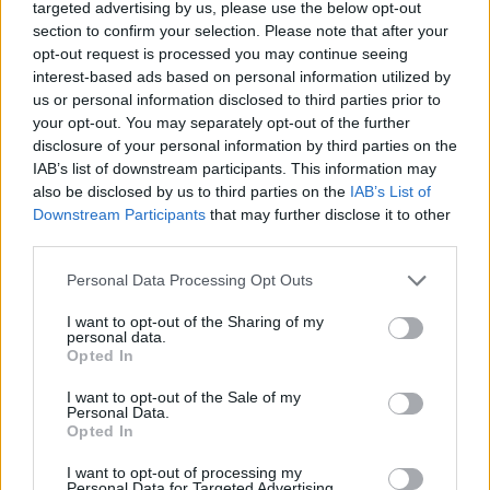
targeted advertising by us, please use the below opt-out
section to confirm your selection. Please note that after your
opt-out request is processed you may continue seeing
interest-based ads based on personal information utilized by
us or personal information disclosed to third parties prior to
your opt-out. You may separately opt-out of the further
disclosure of your personal information by third parties on the
IAB’s list of downstream participants. This information may
ΔΕΙΤΕ ΕΠΙΣΗΣ
also be disclosed by us to third parties on the
IAB’s List of
Downstream Participants
that may further disclose it to other
ΣΤΗΝ ΙΔΙΑ ΚΑΤΗΓΟΡΙΑ
third parties.
Personal Data Processing Opt Outs
Αλλαγές στο ωράριο του Μετρό
Θεσσαλονίκης σήμερα και
I want to opt-out of the Sharing of my
αύριο ‑ Δείτε τι ισχύει για τις
personal data.
αναχωρήσεις
Opted In
ΣΉΜΕΡΑ
I want to opt-out of the Sale of my
Personal Data.
Εκτελούνται τελικές εργασίες για τη
σύνδεση της επέκτασης Καλαμαριάς με
Opted In
τη βασική γραμμή του μέσου.
I want to opt-out of processing my
42χρονη από το Ρότερνταμ
Personal Data for Targeted Advertising.