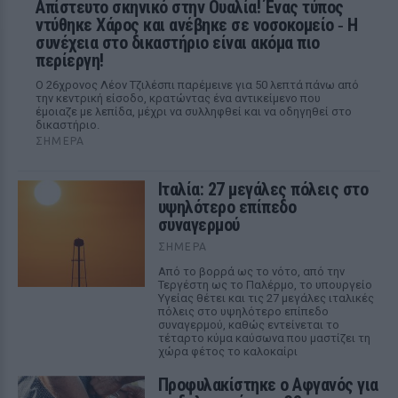
Απίστευτο σκηνικό στην Ουαλία! Ένας τύπος
ντύθηκε Χάρος και ανέβηκε σε νοσοκομείο ‑ H
συνέχεια στο δικαστήριο είναι ακόμα πιο
περίεργη!
Ο 26χρονος Λέον Τζιλέσπι παρέμεινε για 50 λεπτά πάνω από
την κεντρική είσοδο, κρατώντας ένα αντικείμενο που
έμοιαζε με λεπίδα, μέχρι να συλληφθεί και να οδηγηθεί στο
δικαστήριο.
ΣΉΜΕΡΑ
Ιταλία: 27 μεγάλες πόλεις στο
υψηλότερο επίπεδο
συναγερμού
ΣΉΜΕΡΑ
Από το βορρά ως το νότο, από την
Τεργέστη ως το Παλέρμο, το υπουργείο
Υγείας θέτει και τις 27 μεγάλες ιταλικές
πόλεις στο υψηλότερο επίπεδο
συναγερμού, καθώς εντείνεται το
τέταρτο κύμα καύσωνα που μαστίζει τη
χώρα φέτος το καλοκαίρι
Προφυλακίστηκε ο Αφγανός για