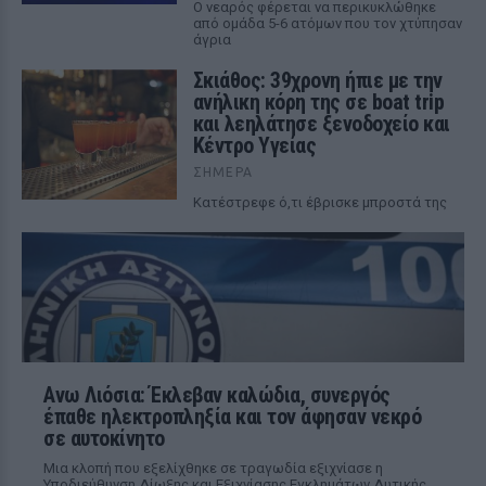
Ο νεαρός φέρεται να περικυκλώθηκε
από ομάδα 5-6 ατόμων που τον χτύπησαν
άγρια
Σκιάθος: 39χρονη ήπιε με την
ανήλικη κόρη της σε boat trip
και λεηλάτησε ξενοδοχείο και
Κέντρο Υγείας
ΣΉΜΕΡΑ
Κατέστρεφε ό,τι έβρισκε μπροστά της
Ανω Λιόσια: Έκλεβαν καλώδια, συνεργός
έπαθε ηλεκτροπληξία και τον άφησαν νεκρό
σε αυτοκίνητο
Μια κλοπή που εξελίχθηκε σε τραγωδία εξιχνίασε η
Υποδιεύθυνση Δίωξης και Εξιχνίασης Εγκλημάτων Δυτικής