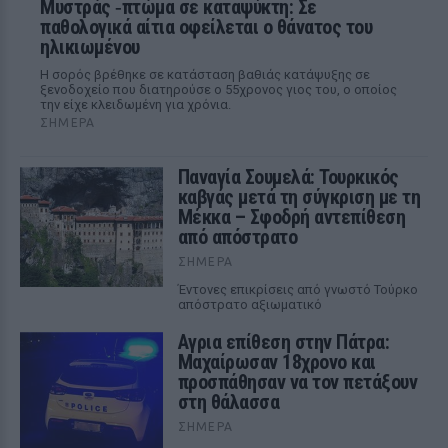
Μυστράς ‑πτώμα σε καταψύκτη: Σε
παθολογικά αίτια οφείλεται ο θάνατος του
ηλικιωμένου
Η σορός βρέθηκε σε κατάσταση βαθιάς κατάψυξης σε
ξενοδοχείο που διατηρούσε ο 55χρονος γιος του, ο οποίος
την είχε κλειδωμένη για χρόνια.
ΣΉΜΕΡΑ
Παναγία Σουμελά: Τουρκικός
καβγάς μετά τη σύγκριση με τη
Μέκκα – Σφοδρή αντεπίθεση
από απόστρατο
ΣΉΜΕΡΑ
Έντονες επικρίσεις από γνωστό Τούρκο
απόστρατο αξιωματικό
Αγρια επίθεση στην Πάτρα:
Μαχαίρωσαν 18χρονο και
προσπάθησαν να τον πετάξουν
στη θάλασσα
ΣΉΜΕΡΑ