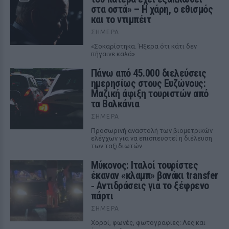
στα οστά» – Η χάρη, ο εθισμός
και το ντιμπέιτ
ΣΉΜΕΡΑ
«Σοκαρίστηκα. Ήξερα ότι κάτι δεν
πήγαινε καλά»
Πάνω από 45.000 διελεύσεις
ημερησίως στους Ευζώνους:
Μαζική άφιξη τουριστών από
τα Βαλκάνια
ΣΉΜΕΡΑ
Προσωρινή αναστολή των βιομετρικών
ελέγχων για να επισπευστεί η διέλευση
των ταξιδιωτών
Μύκονος: Ιταλοί τουρίστες
έκαναν «κλαμπ» βανάκι transfer
‑ Αντιδράσεις για το ξέφρενο
πάρτι
ΣΉΜΕΡΑ
Χοροί, φωνές, φωτογραφίες: Λες και