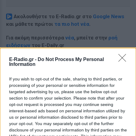
Ακολουθήστε το E-Radio.gr στο
Google News
και μάθετε πρώτοι
τα πιο hot νέα
.
Για ακόμη περισσότερα
νέα
, μπείτε στην
ροή
ειδήσεων
του E-Daily.gr
Ακολουθήστε το E-Radio.gr και στο Instagram
E-Radio.gr -
Do Not Process My Personal
Information
ΔΙΑΦΗΜΙΣΗ
If you wish to opt-out of the sale, sharing to third parties, or
processing of your personal or sensitive information for
targeted advertising by us, please use the below opt-out
section to confirm your selection. Please note that after your
opt-out request is processed you may continue seeing
interest-based ads based on personal information utilized by
us or personal information disclosed to third parties prior to
your opt-out. You may separately opt-out of the further
disclosure of your personal information by third parties on the