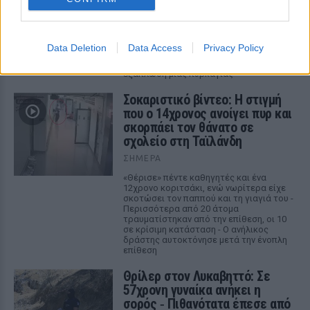
ΣΉΜΕΡΑ
Το επόμενο 48ωρο, επομένως, απαιτεί
αυξημένη προσοχή, καθώς οι υψηλές
θερμοκρασίες, η ξηρασία και οι ισχυροί
Data Deletion
Data Access
Privacy Policy
άνεμοι δημιουργούν ένα περιβάλλον
ιδιαίτερα ευνοϊκό για την ταχεία
εξάπλωση μιας πυρκαγιάς
Σοκαριστικό βίντεο: Η στιγμή
που ο 14χρονος ανοίγει πυρ και
σκορπάει τον θάνατο σε
σχολείο στη Ταϊλάνδη
ΣΉΜΕΡΑ
«Θέρισε» πέντε καθηγητές και ένα
12χρονο κοριτσάκι, ενώ νωρίτερα είχε
σκοτώσει τον παππού και τη γιαγιά του -
Περισσότερα από 20 άτομα
τραυματίστηκαν από την επίθεση, οι 10
σε κρίσιμη κατάσταση - Ο ανήλικος
δράστης αυτοκτόνησε μετά την ένοπλη
επίθεση
Θρίλερ στον Λυκαβηττό: Σε
57χρονη γυναίκα ανήκει η
σορός ‑ Πιθανότατα έπεσε από