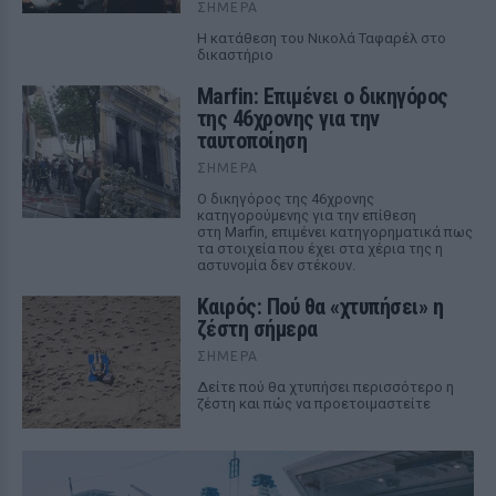
ΣΉΜΕΡΑ
Η κατάθεση του Νικολά Ταφαρέλ στο
δικαστήριο
Marfin: Επιμένει ο δικηγόρος
της 46χρονης για την
ταυτοποίηση
ΣΉΜΕΡΑ
Ο δικηγόρος της 46χρονης
κατηγορούμενης για την επίθεση
στη Marfin, επιμένει κατηγορηματικά πως
τα στοιχεία που έχει στα χέρια της η
αστυνομία δεν στέκουν.
Καιρός: Πού θα «χτυπήσει» η
ζέστη σήμερα
ΣΉΜΕΡΑ
Δείτε πού θα χτυπήσει περισσότερο η
ζέστη και πώς να προετοιμαστείτε