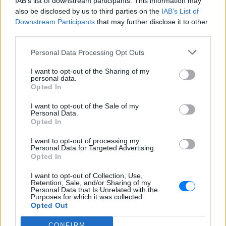
IAB’s list of downstream participants. This information may
also be disclosed by us to third parties on the
IAB’s List of
Downstream Participants
that may further disclose it to other
third parties.
Personal Data Processing Opt Outs
I want to opt-out of the Sharing of my
personal data.
Opted In
I want to opt-out of the Sale of my
Personal Data.
Opted In
ΔΕΙΤΕ ΕΠΙΣΗΣ
I want to opt-out of processing my
Personal Data for Targeted Advertising.
Opted In
ΣΤΗΝ ΙΔΙΑ ΚΑΤΗΓΟΡΙΑ
I want to opt-out of Collection, Use,
Retention, Sale, and/or Sharing of my
Καιρός «hot – dry – windy» τις
Personal Data that Is Unrelated with the
επόμενες 48 ώρες: Αυξημένος
Purposes for which it was collected.
ο κίνδυνος φωτιάς, συναγερμός
Opted Out
σε 6 περιφέρειες
CONFIRM