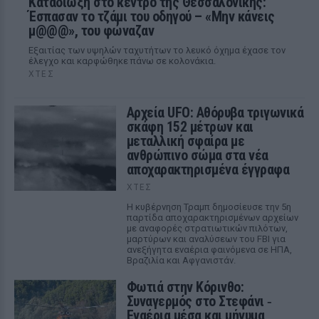
Καταδίωξη στο κέντρο της Θεσσαλονίκης:
Έσπασαν το τζάμι του οδηγού – «Μην κάνεις
μ@@@», του φώναζαν
Εξαιτίας των υψηλών ταχυτήτων το λευκό όχημα έχασε τον
έλεγχο και καρφώθηκε πάνω σε κολονάκια.
ΧΤΕΣ
Αρχεία UFO: Αθόρυβα τριγωνικά
σκάφη 152 μέτρων και
μεταλλική σφαίρα με
ανθρώπινο σώμα στα νέα
αποχαρακτηρισμένα έγγραφα
ΧΤΕΣ
Η κυβέρνηση Τραμπ δημοσίευσε την 5η
παρτίδα αποχαρακτηρισμένων αρχείων
με αναφορές στρατιωτικών πιλότων,
μαρτύρων και αναλύσεων του FBI για
ανεξήγητα εναέρια φαινόμενα σε ΗΠΑ,
Βραζιλία και Αφγανιστάν.
Φωτιά στην Κόρινθο:
Συναγερμός στο Στεφάνι ‑
Εναέρια μέσα και μήνυμα