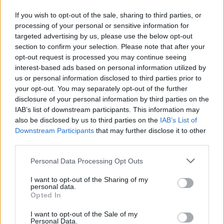
If you wish to opt-out of the sale, sharing to third parties, or
processing of your personal or sensitive information for
targeted advertising by us, please use the below opt-out
section to confirm your selection. Please note that after your
opt-out request is processed you may continue seeing
interest-based ads based on personal information utilized by
us or personal information disclosed to third parties prior to
your opt-out. You may separately opt-out of the further
disclosure of your personal information by third parties on the
IAB’s list of downstream participants. This information may
also be disclosed by us to third parties on the
IAB’s List of
Downstream Participants
that may further disclose it to other
third parties.
Personal Data Processing Opt Outs
Ακολουθήστε το E-Radio.gr στο
Google News
και μάθετε πρώτοι
τα πιο hot νέα
.
I want to opt-out of the Sharing of my
personal data.
Opted In
Για ακόμη περισσότερα
νέα
, μπείτε στην
ροή
ειδήσεων
του E-Daily.gr
I want to opt-out of the Sale of my
Personal Data.