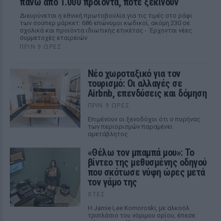
πάνω από 1.000 προϊόντα, πότε ξεκινούν
Διευρύνεται η εθνική πρωτοβουλία για τις τιμές στο ράφι
των σούπερ μάρκετ: 686 επώνυμοι κωδικοί, ακόμη 230 σε
σχολικά και προϊόντα ιδιωτικής ετικέτας - Έρχονται νέες
συμμετοχές εταιρειών
ΠΡΙΝ 9 ΏΡΕΣ
Νέο χωροταξικό για τον
τουρισμό: Οι αλλαγές σε
Airbnb, επενδύσεις και δόμηση
ΠΡΙΝ 9 ΏΡΕΣ
Επιμένουν οι ξενοδόχοι ότι ο πυρήνας
των περιορισμών παραμένει
αμετάβλητος
«Θέλω τον μπαμπά μου»: Το
βίντεο της μεθυσμένης οδηγού
που σκότωσε νύφη ώρες μετά
τον γάμο της
ΧΤΕΣ
Η Jamie Lee Komoroski, με αλκοόλ
τριπλάσιο του νόμιμου ορίου, έπεσε