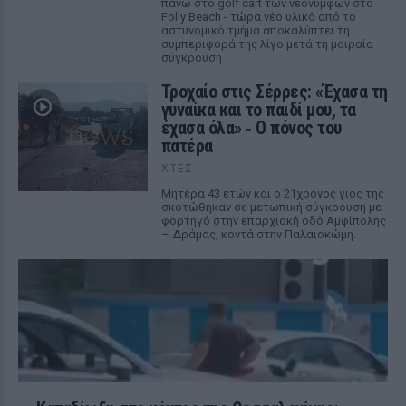
πάνω στο golf cart των νεόνυμφων στο
Folly Beach - τώρα νέο υλικό από το
αστυνομικό τμήμα αποκαλύπτει τη
συμπεριφορά της λίγο μετά τη μοιραία
σύγκρουση
Τροχαίο στις Σέρρες: «Έχασα τη
γυναίκα και το παιδί μου, τα
έχασα όλα» ‑ Ο πόνος του
πατέρα
ΧΤΕΣ
Μητέρα 43 ετών και ο 21χρονος γιος της
σκοτώθηκαν σε μετωπική σύγκρουση με
φορτηγό στην επαρχιακή οδό Αμφίπολης
– Δράμας, κοντά στην Παλαιοκώμη.