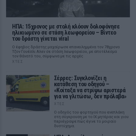
ΗΠΑ: 15χρονος με στολή κλόουν δολοφόνησε
ηλικιωμένο σε στάση λεωφορείου – Βίντεο
του δράστη γίνεται viral
Ο έφηβος δράστης μαχαίρωσε επανειλημμένα τον 78χρονο
Τζον Γουέσλι Αλεν σε στάση λεωφορείου, με αποτέλεσμα
τον θάνατό του, σύμφωνα με τις αρχές
ΧΤΕΣ
Σέρρες: Συγκλονίζει η
κατάθεση του οδηγού –
«Κοίταξα να στρίψω αριστερά
για να γλιτώσω, δεν πρόλαβα»
ΧΤΕΣ
Ο οδηγός του φορτηγού που ενεπλάκη
στη σύγκρουση με το ΙΧ μητέρας και γιου
περιέγραψε πώς έγινε το μοιραίο
δυστύχημα.