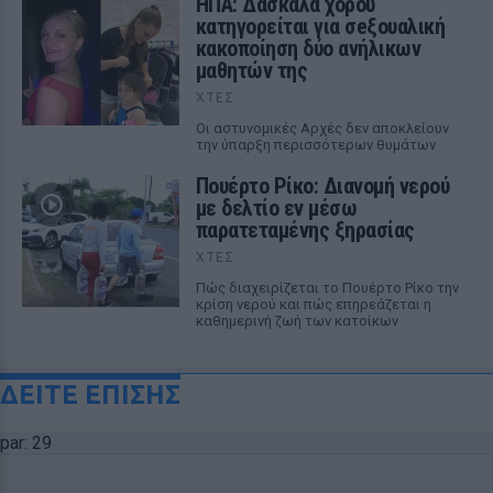
ΗΠΑ: Δασκάλα χορού
κατηγορείται για σeξουαλική
κακοποίηση δύο ανήλικων
μαθητών της
ΧΤΕΣ
Οι αστυνομικές Αρχές δεν αποκλείουν
την ύπαρξη περισσότερων θυμάτων
Πουέρτο Ρίκο: Διανομή νερού
με δελτίο εν μέσω
παρατεταμένης ξηρασίας
ΧΤΕΣ
Πώς διαχειρίζεται το Πουέρτο Ρίκο την
κρίση νερού και πώς επηρεάζεται η
καθημερινή ζωή των κατοίκων
ΔΕΙΤΕ ΕΠΙΣΗΣ
par: 29