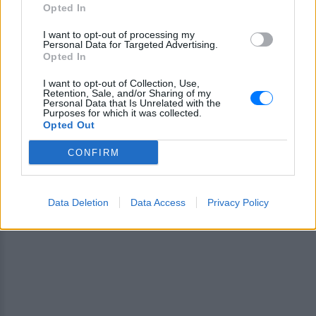
Opted In
Ακολουθήστε το E-Radio.gr και στο Instagram
I want to opt-out of processing my
ΔΙΑΦΗΜΙΣΗ
Personal Data for Targeted Advertising.
Opted In
I want to opt-out of Collection, Use,
Retention, Sale, and/or Sharing of my
Personal Data that Is Unrelated with the
Purposes for which it was collected.
Opted Out
CONFIRM
Data Deletion
Data Access
Privacy Policy