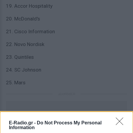
19. Accor Hospitality
20. McDonald's
21. Cisco Information
22. Novo Nordisk
23. Quintiles
24. SC Johnson
25. Mars
ΔΙΑΦΗΜΙΣΗ
E-Radio.gr -
Do Not Process My Personal
Information