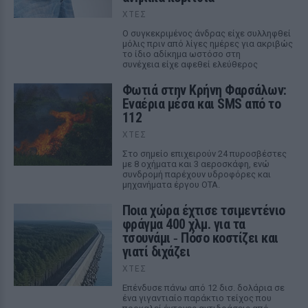
ΧΤΕΣ
Ο συγκεκριμένος άνδρας είχε συλληφθεί
μόλις πριν από λίγες ημέρες για ακριβώς
το ίδιο αδίκημα ωστόσο στη
συνέχεια είχε αφεθεί ελεύθερος
Φωτιά στην Κρήνη Φαρσάλων:
Εναέρια μέσα και SMS από το
112
ΧΤΕΣ
Στο σημείο επιχειρούν 24 πυροσβέστες
με 8 οχήματα και 3 αεροσκάφη, ενώ
συνδρομή παρέχουν υδροφόρες και
μηχανήματα έργου ΟΤΑ.
Ποια χώρα έχτισε τσιμεντένιο
φράγμα 400 χλμ. για τα
τσουνάμι ‑ Πόσο κοστίζει και
γιατί διχάζει
ΧΤΕΣ
Επένδυσε πάνω από 12 δισ. δολάρια σε
ένα γιγαντιαίο παράκτιο τείχος που