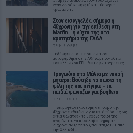
Οι αρχές ανακοινώνουν τουλάχιστον
έναν νεκρό καθηγητή και τέσσερις
τραυματίες
Στον εισαγγελέα σήμερα η
46χρονη για την επίθεση στη
Marfin ‑ η νύχτα της στα
κρατητήρια της ΓΑΔΑ
ΠΡΙΝ 8 ΏΡΕΣ
Εκδόθηκε από τη Βρετανία και
μεταφέρθηκε στην Αθήνα με συνοδεία
του ελληνικού FBI - Δείτε φωτογραφίες
Τραγωδία στα Μάλια με νεκρή
μητέρα: Βούτηξε να σώσει τη
φίλη της και πνίγηκε ‑ τα
παιδιά φώναζαν για βοήθεια
ΠΡΙΝ 8 ΏΡΕΣ
Η νεκροψία-νεκροτομή στη σορό της
42χρονης έδειξε πνιγμό εντός ύδατος ως
αιτία θανάτου - το 3χρονο παιδί της
αναμένεται να παραλάβει σήμερα η
21χρονη αδερφή του, που ταξίδεψε από
την Ολλανδία