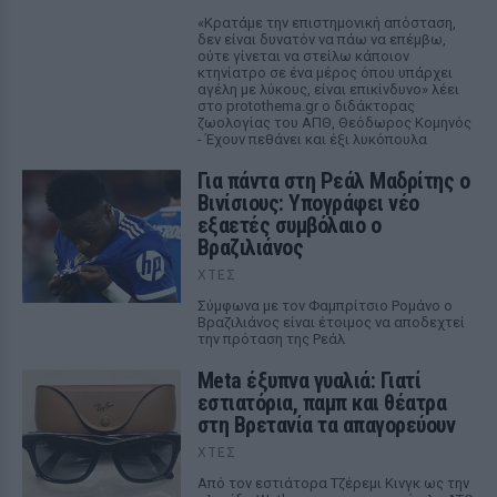
«Κρατάμε την επιστημονική απόσταση,
δεν είναι δυνατόν να πάω να επέμβω,
ούτε γίνεται να στείλω κάποιον
κτηνίατρο σε ένα μέρος όπου υπάρχει
αγέλη με λύκους, είναι επικίνδυνο» λέει
στο protothema.gr ο διδάκτορας
ζωολογίας του ΑΠΘ, Θεόδωρος Κομηνός
- Έχουν πεθάνει και έξι λυκόπουλα
Για πάντα στη Ρεάλ Μαδρίτης ο
Βινίσιους: Υπογράφει νέο
εξαετές συμβόλαιο ο
Βραζιλιάνος
ΧΤΕΣ
Σύμφωνα με τον Φαμπρίτσιο Ρομάνο ο
Βραζιλιάνος είναι έτοιμος να αποδεχτεί
την πρόταση της Ρεάλ
Meta έξυπνα γυαλιά: Γιατί
εστιατόρια, παμπ και θέατρα
στη Βρετανία τα απαγορεύουν
ΧΤΕΣ
Από τον εστιάτορα Τζέρεμι Κινγκ ως την