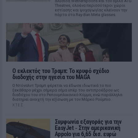
αλυσίδα Wetherspoons και τον όμιλο ATG
Theatres, ολοένα περισσότεροι χώροι
εστίασης και ψυχαγωγίας κλείνουν την
πόρτα στα Ray-Ban Meta glasses.
Ο εκλεκτός του Τραμπ: Το κρυφό σχέδιο
διαδοχής στην ηγεσία του MAGA
Ο Ντόναλντ Τραμπ φέρεται να έδωσε ιδιωτικά το πιο
ξεκάθαρο μέχρι σήμερα σήμα υπέρ του αντιπροέδρου ως
διαδόχου του στο Ρεπουμπλικανικό Κόμμα, ενώ παράλληλα
διατηρεί ανοιχτή την εξίσωση με τον Μάρκο Ρούμπιο.
ΧΤΕΣ
Συμφωνία εξαγοράς για την
EasyJet ‑ Στην αμερικανική
Appolo για 6,65 δισ. ευρώ