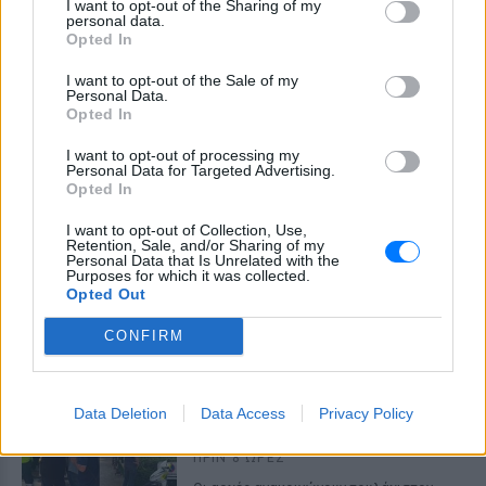
I want to opt-out of the Sharing of my
personal data.
Opted In
I want to opt-out of the Sale of my
Personal Data.
Opted In
I want to opt-out of processing my
Personal Data for Targeted Advertising.
Opted In
I want to opt-out of Collection, Use,
Retention, Sale, and/or Sharing of my
Personal Data that Is Unrelated with the
ΔΕΙΤΕ ΕΠΙΣΗΣ
Purposes for which it was collected.
Opted Out
ΣΤΗΝ ΙΔΙΑ ΚΑΤΗΓΟΡΙΑ
CONFIRM
Μακελειό σε σχολείο της
Ταϊλάνδης: Μαθητής άνοιξε
Data Deletion
Data Access
Privacy Policy
πυρ
ΠΡΙΝ 8 ΏΡΕΣ