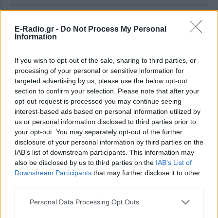
Ακολουθήστε το E-Radio.gr στο
Google News
E-Radio.gr -
Do Not Process My Personal
και μάθετε πρώτοι
τα πιο hot νέα
.
Information
Για ακόμη περισσότερα
νέα
, μπείτε στην
ροή
If you wish to opt-out of the sale, sharing to third parties, or
ειδήσεων
του E-Daily.gr
processing of your personal or sensitive information for
targeted advertising by us, please use the below opt-out
Ακολουθήστε το E-Radio.gr και στο Instagram
section to confirm your selection. Please note that after your
opt-out request is processed you may continue seeing
ΔΙΑΦΗΜΙΣΗ
interest-based ads based on personal information utilized by
us or personal information disclosed to third parties prior to
your opt-out. You may separately opt-out of the further
disclosure of your personal information by third parties on the
IAB’s list of downstream participants. This information may
also be disclosed by us to third parties on the
IAB’s List of
Downstream Participants
that may further disclose it to other
third parties.
Personal Data Processing Opt Outs