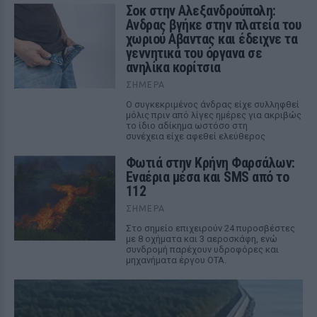
Σοκ στην Αλεξανδρούπολη:
Ανδρας βγήκε στην πλατεία του
χωριού Αβαντας και έδειχνε τα
γεννητικά του όργανα σε
ανηλίκα κορίτσια
ΣΉΜΕΡΑ
Ο συγκεκριμένος άνδρας είχε συλληφθεί
μόλις πριν από λίγες ημέρες για ακριβώς
το ίδιο αδίκημα ωστόσο στη
συνέχεια είχε αφεθεί ελεύθερος
Φωτιά στην Κρήνη Φαρσάλων:
Εναέρια μέσα και SMS από το
112
ΣΉΜΕΡΑ
Στο σημείο επιχειρούν 24 πυροσβέστες
με 8 οχήματα και 3 αεροσκάφη, ενώ
συνδρομή παρέχουν υδροφόρες και
μηχανήματα έργου ΟΤΑ.