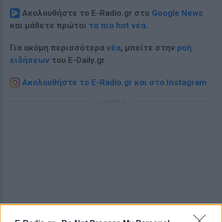
Ακολουθήστε το E-Radio.gr στο
Google News
και μάθετε πρώτοι
τα πιο hot νέα
.
Για ακόμη περισσότερα
νέα
, μπείτε στην
ροή
ειδήσεων
του E-Daily.gr
Ακολουθήστε το E-Radio.gr και στο Instagram
ΔΙΑΦΗΜΙΣΗ