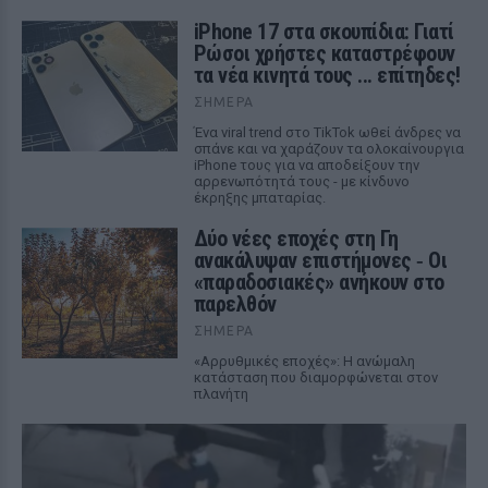
iPhone 17 στα σκουπίδια: Γιατί
Ρώσοι χρήστες καταστρέφουν
τα νέα κινητά τους ... επίτηδες!
ΣΉΜΕΡΑ
Ένα viral trend στο TikTok ωθεί άνδρες να
σπάνε και να χαράζουν τα ολοκαίνουργια
iPhone τους για να αποδείξουν την
αρρενωπότητά τους - με κίνδυνο
έκρηξης μπαταρίας.
Δύο νέες εποχές στη Γη
ανακάλυψαν επιστήμονες ‑ Oι
«παραδοσιακές» ανήκουν στο
παρελθόν
ΣΉΜΕΡΑ
«Αρρυθμικές εποχές»: Η ανώμαλη
κατάσταση που διαμορφώνεται στον
πλανήτη