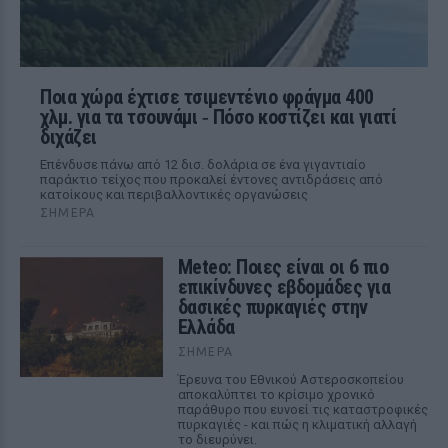
Ποια χώρα έχτισε τσιμεντένιο φράγμα 400
χλμ. για τα τσουνάμι ‑ Πόσο κοστίζει και γιατί
διχάζει
Επένδυσε πάνω από 12 δισ. δολάρια σε ένα γιγαντιαίο
παράκτιο τείχος που προκαλεί έντονες αντιδράσεις από
κατοίκους και περιβαλλοντικές οργανώσεις
ΣΉΜΕΡΑ
Meteo: Ποιες είναι οι 6 πιο
επικίνδυνες εβδομάδες για
δασικές πυρκαγιές στην
Ελλάδα
ΣΉΜΕΡΑ
Έρευνα του Εθνικού Αστεροσκοπείου
αποκαλύπτει το κρίσιμο χρονικό
παράθυρο που ευνοεί τις καταστροφικές
πυρκαγιές - και πώς η κλιματική αλλαγή
το διευρύνει.