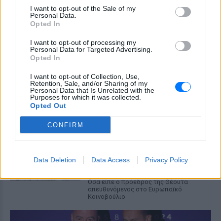
σήμα υπέρ του αντιπροέδρου ως
I want to opt-out of the Sale of my
διαδόχου του στο Ρεπουμπλικανικό
Personal Data.
Κόμμα, ενώ παράλληλα διατηρεί ανοιχτή
Opted In
την εξίσωση με τον Μάρκο Ρούμπιο.
I want to opt-out of processing my
Συμφωνία εξαγοράς για την
Personal Data for Targeted Advertising.
EasyJet ‑ Στην αμερικανική
Opted In
Appolo για 6,65 δισ. ευρώ
I want to opt-out of Collection, Use,
ΣΉΜΕΡΑ
Retention, Sale, and/or Sharing of my
Personal Data that Is Unrelated with the
Μετά την απόσυρση από τη διαδικασία
Purposes for which it was collected.
ανταγωνίστριας αμερικανικής
Opted Out
επενδυτικής εταιρίας
Θέουτα: «Οι κάτοικοι είναι
CONFIRM
ανήμποροι και γεμάτοι αγωνία»
‑ 5.000 μετανάστες παραμένουν
στην περιοχή
Data Deletion
Data Access
Privacy Policy
ΣΉΜΕΡΑ
Όσα είπε ο πρόεδρος της Θέουτα
απευθυνόμενος στο Ευρωπαϊκό
Κοινοβούλιο