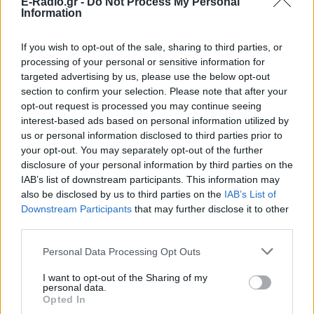
E-Radio.gr -
Do Not Process My Personal
Information
If you wish to opt-out of the sale, sharing to third parties, or
processing of your personal or sensitive information for
targeted advertising by us, please use the below opt-out
section to confirm your selection. Please note that after your
opt-out request is processed you may continue seeing
interest-based ads based on personal information utilized by
us or personal information disclosed to third parties prior to
your opt-out. You may separately opt-out of the further
ΔΕΙΤΕ ΕΠΙΣΗΣ
disclosure of your personal information by third parties on the
IAB’s list of downstream participants. This information may
also be disclosed by us to third parties on the
IAB’s List of
ΣΤΗΝ ΙΔΙΑ ΚΑΤΗΓΟΡΙΑ
Downstream Participants
that may further disclose it to other
third parties.
Ο εκλεκτός του Τραμπ: Το
κρυφό σχέδιο διαδοχής στην
Personal Data Processing Opt Outs
ηγεσία του MAGA
I want to opt-out of the Sharing of my
ΣΉΜΕΡΑ
personal data.
Opted In
Ο Ντόναλντ Τραμπ φέρεται να έδωσε
ιδιωτικά το πιο ξεκάθαρο μέχρι σήμερα