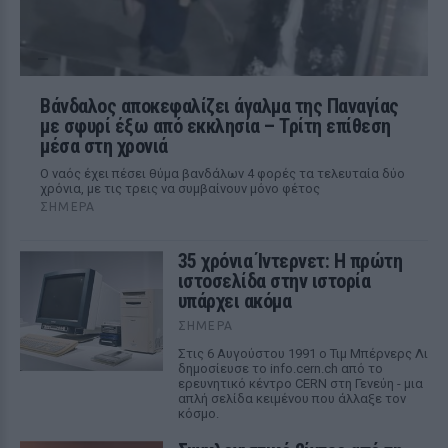
Βάνδαλος αποκεφαλίζει άγαλμα της Παναγίας
με σφυρί έξω από εκκλησία – Τρίτη επίθεση
μέσα στη χρονιά
Ο ναός έχει πέσει θύμα βανδάλων 4 φορές τα τελευταία δύο
χρόνια, με τις τρεις να συμβαίνουν μόνο φέτος
ΣΉΜΕΡΑ
35 χρόνια Ίντερνετ: Η πρώτη
ιστοσελίδα στην ιστορία
υπάρχει ακόμα
ΣΉΜΕΡΑ
Στις 6 Αυγούστου 1991 ο Τιμ Μπέρνερς Λι
δημοσίευσε το info.cern.ch από το
ερευνητικό κέντρο CERN στη Γενεύη - μια
απλή σελίδα κειμένου που άλλαξε τον
κόσμο.