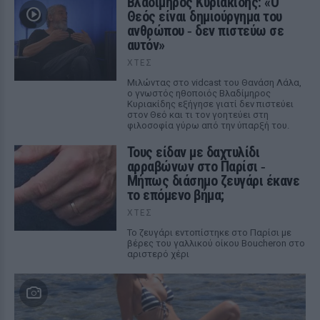
Βλαδίμηρος Κυριακίδης: «Ο
Θεός είναι δημιούργημα του
ανθρώπου ‑ δεν πιστεύω σε
αυτόν»
ΧΤΕΣ
Μιλώντας στο vidcast του Θανάση Λάλα,
ο γνωστός ηθοποιός Βλαδίμηρος
Κυριακίδης εξήγησε γιατί δεν πιστεύει
στον Θεό και τι τον γοητεύει στη
φιλοσοφία γύρω από την ύπαρξή του.
Τους είδαν με δαχτυλίδι
αρραβώνων στο Παρίσι ‑
Μήπως διάσημο ζευγάρι έκανε
το επόμενο βήμα;
ΧΤΕΣ
Το ζευγάρι εντοπίστηκε στο Παρίσι με
βέρες του γαλλικού οίκου Boucheron στο
αριστερό χέρι