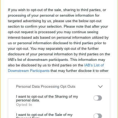
Απρόσμενη αντίδραση στη σκηνή από την
Ιουλία Καλλιμάνη: θαμώνας της πετούσε
If you wish to opt-out of the sale, sharing to third parties, or
με δύναμη λουλούδια μαζί με τα πανέρια
και η τραγουδίστρια ανταπέδωσε
processing of your personal or sensitive information for
αμέσως.
targeted advertising by us, please use the below opt-out
section to confirm your selection. Please note that after your
«Τα κάνετε κάφρους και κτήνη
opt-out request is processed you may continue seeing
χωρίς ενσυναίσθηση»: Ο Τάσος
Δούσης...δικάζει
interest-based ads based on personal information utilized by
us or personal information disclosed to third parties prior to
ΠΡΙΝ 10 ΏΡΕΣ
your opt-out. You may separately opt-out of the further
Αφορμή στάθηκαν δύο πραγματικά
disclosure of your personal information by third parties on the
περιστατικά των καλοκαιρινών
IAB’s list of downstream participants. This information may
διακοπών
also be disclosed by us to third parties on the
IAB’s List of
Μυστική γαμήλια γιορτή για
Downstream Participants
that may further disclose it to other
πασίγνωστο ζευγάρι σε
third parties.
πολυτελές κτήμα με
απαγόρευση κινητών
Personal Data Processing Opt Outs
ΠΡΙΝ 10 ΏΡΕΣ
I want to opt-out of the Sharing of my
Η εκδήλωση διοργανώθηκε με
personal data.
εξαιρετικά αυστηρά μέτρα για την
Opted In
προστασία της ιδιωτικής ζωής του
ζευγαριού
I want to opt-out of the Sale of my