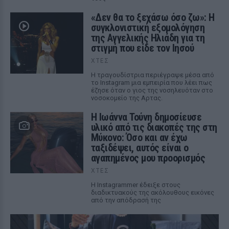
«Δεν θα το ξεχάσω όσο ζω»: Η
συγκλονιστική εξομολόγηση
της Αγγελικής Ηλιάδη για τη
στιγμή που είδε τον Ιησού
ΧΤΕΣ
Η τραγουδίστρια περιέγραψε μέσα από
το Instagram μια εμπειρία που λέει πως
έζησε όταν ο γιος της νοσηλευόταν στο
νοσοκομείο της Αρτας.
Η Ιωάννα Τούνη δημοσίευσε
υλικό από τις διακοπές της στη
Μύκονο: Όσο και αν έχω
ταξιδέψει, αυτός είναι ο
αγαπημένος μου προορισμός
ΧΤΕΣ
Η Instagrammer έδειξε στους
διαδικτυακούς της ακόλουθους εικόνες
από την απόδρασή της