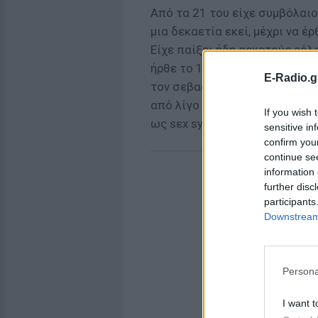
Από τα 21 του είχε συμβόλαι
μια δεκαετία εκεί, μέχρι να έ
Είχε παίξει ήδη αρκετούς ρόλο
ήρθε το 1972 με την ταινία «D
E-Radio.g
τον σεβασμού κοινού και κριτ
από λίγο ήρθε και το γuμνό ε
If you wish 
ως sεx symbol.
sensitive in
confirm you
continue se
information 
further disc
participants
Downstream 
Persona
I want t