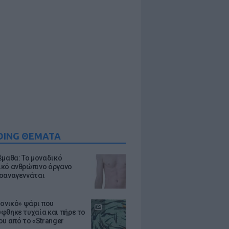
DING ΘΕΜΑΤΑ
έμαθα: Το μοναδικό
κό ανθρώπινο όργανο
οαναγεννάται
μονικό» ψάρι που
φθηκε τυχαία και πήρε το
ου από το «Stranger