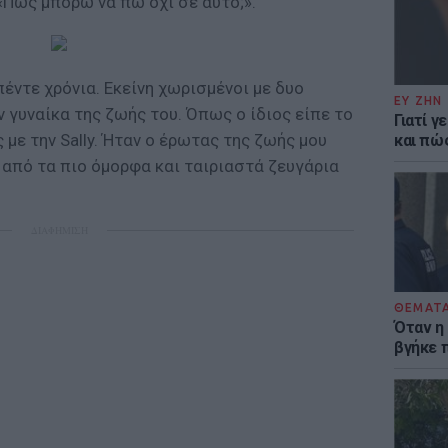
 «Πως μπορώ να πω όχι σε αυτό;».
πέντε χρόνια. Εκείνη χωρισμένοι με δυο
ΕΥ ΖΗΝ
ην γυναίκα της ζωής του. Όπως ο ίδιος είπε το
Γιατί γ
 με την Sally. Ήταν ο έρωτας της ζωής μου
και πώ
 από τα πιο όμορφα και ταιριαστά ζευγάρια
ΔΙΑΦΗΜΙΣΗ
ΘΕΜΑΤ
Όταν η
βγήκε 