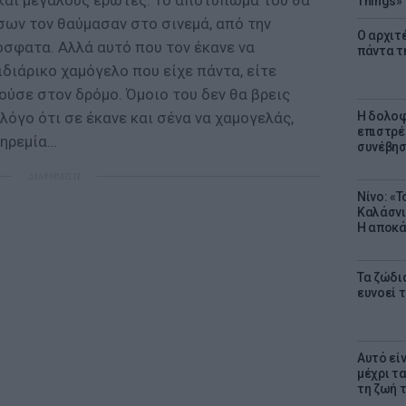
 και μεγάλους έρωτες. Το αποτύπωμά του θα
Things»
όσων τον θαύμασαν στο σινεμά, από την
Ο αρχιτ
ρόσφατα. Αλλά αυτό που τον έκανε να
πάντα τ
ιδιάρικο χαμόγελο που είχε πάντα, είτε
τούσε στον δρόμο. Όμοιο του δεν θα βρεις
λόγο ότι σε έκανε και σένα να χαμογελάς,
Η δολοφ
επιστρέ
 ηρεμία…
συνέβησ
ΔΙΑΦΗΜΙΣΗ
Νίνο: «
Καλάσνι
Η αποκά
Τα ζώδια
ευνοεί 
Αυτό εί
μέχρι τ
τη ζωή 