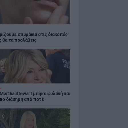
εμίζουμε σπυράκια στις διακοπές
ς θα τα προλάβεις
Α
 Martha Stewart μπήκε φυλακή και
πιο διάσημη από ποτέ