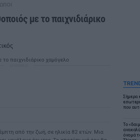
ΩΠΟΙ
θοποιός με το παιχνιδιάρικο 
τικός
ΔΙΑΦΗΜΙΣΗ
TREN
Σήμερα 
εσωτερι
που αυτ
Το «δαι
ανακαλύ
έμπτη από την ζωή, σε ηλικία 82 ετών. Μια
όνομά τ