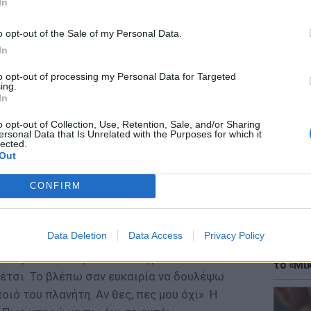
In
o opt-out of the Sale of my Personal Data.
In
to opt-out of processing my Personal Data for Targeted
ing.
ΘΕΜΑΤ
In
Έφτιαξ
μουσική
o opt-out of Collection, Use, Retention, Sale, and/or Sharing
ersonal Data that Is Unrelated with the Purposes for which it
lected.
Out
ην Judy Carne, αλλά χώρισε σε δυο χρόνια.
χτοί. Και όταν το 1977 κλήθηκε να παίξει
CONFIRM
Bandit» δεν το πολυσκέφτηκε. Ωστόσο η
ield, αρχικά αρνήθηκε. Την πήρε λοιπόν
Data Deletion
Data Access
Privacy Policy
ΘΕΜΑΤ
μοναδικό του τρόπο: «Ξέρω γιατί είπες όχι.
Explain
ινία με αυτοκίνητα που κυνηγούν το ένα το
το «Μικ
 έτσι. Το βλέπω σαν ευκαιρία να δουλέψω
ιό του πλανήτη. Αν θες, πες μου όχι». Η