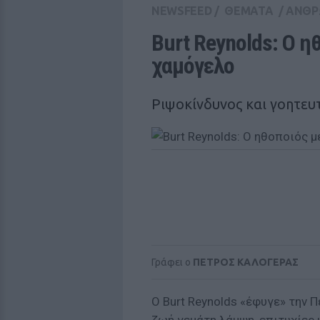
NEWSFEED
/
ΘΕΜΑΤΑ
/
ΑΝΘΡ
Burt Reynolds: O η
χαμόγελο
Ριψοκίνδυνος και γοητευ
Γράφει ο
ΠΕΤΡΟΣ ΚΑΛΟΓΕΡΑΣ
O Burt Reynolds «έφυγε» την Π