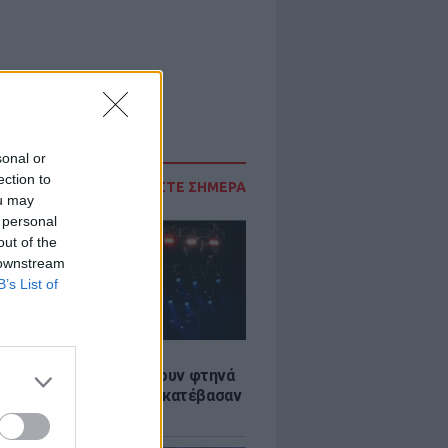
sonal or
ection to
ΔΙΑΒΑΣΤΕ ΣΗΜΕΡΑ
ou may
 personal
out of the
 downstream
B’s List of
LE
αυλίες επιτέλους βγάζουν φτηνά
ια - Ποιοι καλλιτέχνες κατέβασαν
ές