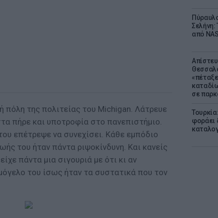
Πύραυλο
Σελήνη: 
από NAS
Απίστευ
Θεσσαλο
«πέταξε
καταδίω
σε παρκ
ρή πόλη της πολιτείας του Michigan. Λάτρευε
Τουρκία
ιστα πήρε και υποτροφία στο πανεπιστήμιο.
φοράει δ
καταλογ
του επέτρεψε να συνεχίσει. Κάθε εμπόδιο
ωής του ήταν πάντα ριψοκίνδυνη. Και κανείς
είχε πάντα μια σιγουριά με ότι κι αν
μόγελο του ίσως ήταν τα συστατικά που τον