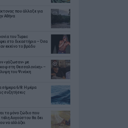
έκτονας που άλλαξε για
ην Αθήνα
ονία του Tupac
φει στο δικαστήριο – Όσα
αν εκείνο το βράδυ
Τον «γάζωσαν» με
κοφ στη Θεσσαλονίκη» –
λυψη του Ψινάκη
 σήμερα 6/8: Η μέρα
τις συζητήσεις
ναι το μόνο ζώδιο που
α τέλη Αυγούστου θα δει
του να αλλάζει