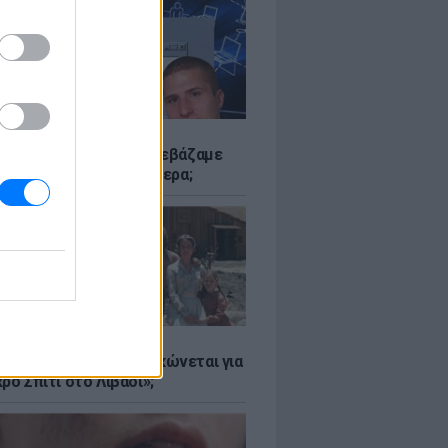
Α
αν το Napster που κατεβάζαμε
 - Πού βρίσκονται σήμερα;
Α
er: Γιατί η Αμερική τσακώνεται για
ρό Σπίτι στο Λιβάδι»;