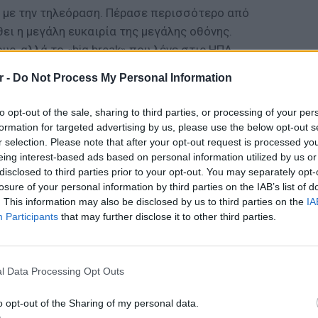
ο με την τηλεόραση. Πέρασε περισσότερο από
ρθει η μεγάλη ευκαιρία της μεγάλης οθόνης.
υς, αλλά το «big break» που λένε στις ΗΠΑ,
eliverance». Εκεί εκτός από το ότι κέρδισε
r -
Do Not Process My Personal Information
ικών, καθιερώθηκε και ως σταρ. Κι όταν μετά
ξώφυλλο στο Cosmopolitan, καθιερώθηκε και
to opt-out of the sale, sharing to third parties, or processing of your per
formation for targeted advertising by us, please use the below opt-out s
r selection. Please note that after your opt-out request is processed y
ΔΙΑΦΗΜΙΣΗ
eing interest-based ads based on personal information utilized by us or
disclosed to third parties prior to your opt-out. You may separately opt-
losure of your personal information by third parties on the IAB’s list of
. This information may also be disclosed by us to third parties on the
IA
Participants
that may further disclose it to other third parties.
LIFESTY
Οι συν
l Data Processing Opt Outs
εισιτήρ
τις τιμ
o opt-out of the Sharing of my personal data.