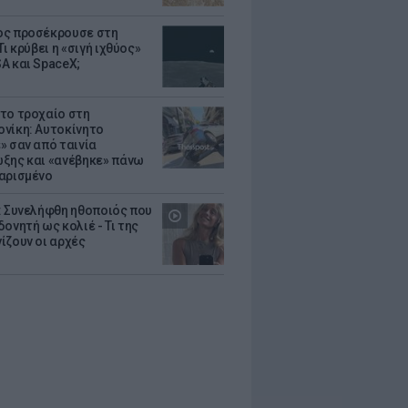
ς προσέκρουσε στη
Τι κρύβει η «σιγή ιχθύος»
A και SpaceX;
το τροχαίο στη
νίκη: Αυτοκίνητο
» σαν από ταινία
ξης και «ανέβηκε» πάνω
αρισμένο
: Συνελήφθη ηθοποιός που
oνητή ως κολιέ - Τι της
ίζουν οι αρχές