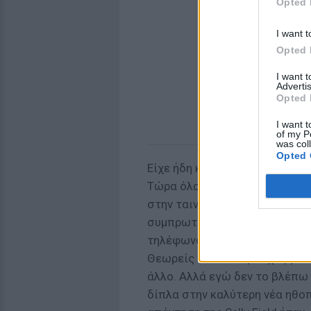
Opted 
I want t
Opted 
I want 
Advertis
Opted 
I want t
of my P
was col
Opted 
Είχε ήδη κάνει έναν γάμο με τ
Τώρα όλοι οι δρόμοι ήταν ανοι
στην ταινία «Smokey and The 
συμπρωταγωνίστια του, Sally F
τηλέφωνο και της είπε με τον 
Θεωρείς ότι είναι μια χαζή τα
άλλο. Αλλά εγώ δεν το βλέπω
δίπλα στην καλύτερη νέα ηθοπο