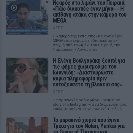
Νεαρός στο λιμάνι του Πειραιά:
«Πάω διακοπές έναν μήνα» ‑ Η
απίθανη ατάκα στην κάμερα του
MEGA
ΧΤΕΣ
Η κάμερα της εκπομπής «Κοινωνία Ώρα
MEGA» κατέγραψε τη διασκεδαστική
στιγμή από το λιμάνι του Πειραιά, την
Παρασκευή 7 Αυγούστου.
Η Ελένη Βουλγαράκη ξεσπά για
τις φήμες χωρισμού με τον
Ιωαννίδη: «Διασταυρώστε
καμία πληροφορία πριν
εκτοξεύσετε τη βλακεία σας»
ΧΤΕΣ
Η παραγωγός ραδιοφώνου ανάρτησε
story στο Instagram για να διαψεύσει όσα
κυκλοφορούν για την ερωτική της ζωή
Το μαροκινό χωριό που έγινε
Τροία για τον Nolan, Yunkai για
το Game of Thrones και