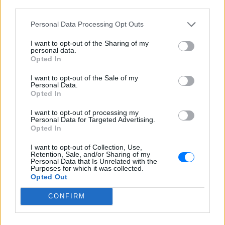
ΔΕΙΤΕ ΕΠΙΣΗΣ
third parties.
Personal Data Processing Opt Outs
ΣΤΗΝ ΙΔΙΑ ΚΑΤΗΓΟΡΙΑ
I want to opt-out of the Sharing of my
personal data.
H Ιωάννα Σιαμπάνη ανέβασε
Opted In
φωτογραφίες με τους γιους
της – Η στιγμή του θηλασμού
I want to opt-out of the Sale of my
και οι μέρες χωρίς πρόγραμμα
Personal Data.
Opted In
ΣΉΜΕΡΑ
I want to opt-out of processing my
Η πρώην παίκτρια του «My Style Rocks»
Personal Data for Targeted Advertising.
και ο Τζίμης Σταθοκωστόπουλος
απέκτησαν πρόσφατα το δεύτερο παιδί
Opted In
τους
I want to opt-out of Collection, Use,
Στέφανος Τσιτσιπάς: Αγκαλιά
Retention, Sale, and/or Sharing of my
Personal Data that Is Unrelated with the
με τη σύντροφό του στην
Purposes for which it was collected.
Ελβετία και κοινή βραδινή
Opted Out
έξοδος για δείπνο
CONFIRM
ΣΉΜΕΡΑ
Ο Έλληνας τενίστας βρίσκεται σε σχέση
με την εικαστικό καταγωγής Σικάγο,