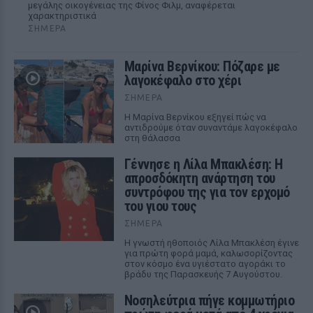
μεγάλης οικογένειας της Φίνος Φιλμ, αναφέρεται
χαρακτηριστικά
ΣΉΜΕΡΑ
Μαρίνα Βερνίκου: Πόζαρε με
λαγοκέφαλο στο χέρι
ΣΉΜΕΡΑ
Η Μαρίνα Βερνίκου εξηγεί πώς να
αντιδρούμε όταν συναντάμε λαγοκέφαλο
στη θάλασσα
Γέννησε η Λίλα Μπακλέση: Η
απροσδόκητη ανάρτηση του
συντρόφου της για τον ερχομό
του γιου τους
ΣΉΜΕΡΑ
Η γνωστή ηθοποιός Λίλα Μπακλέση έγινε
για πρώτη φορά μαμά, καλωσορίζοντας
στον κόσμο ένα υγιέστατο αγοράκι το
βράδυ της Παρασκευής 7 Αυγούστου.
Νοσηλεύτρια πήγε κομμωτήριο