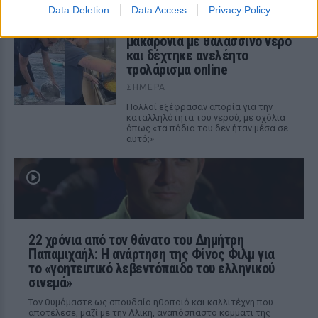
Κρίστεν Τομς
Data Deletion
Data Access
Privacy Policy
Ο Μπρούκλιν Μπέκαμ έβρασε
μακαρόνια με θαλασσινό νερό
και δέχτηκε ανελέητο
τρολάρισμα online
ΣΉΜΕΡΑ
Πολλοί εξέφρασαν απορία για την
καταλληλότητα του νερού, με σχόλια
όπως «τα πόδια του δεν ήταν μέσα σε
αυτό;»
22 χρόνια από τον θάνατο του Δημήτρη
Παπαμιχαήλ: Η ανάρτηση της Φίνος Φιλμ για
το «γοητευτικό λεβεντόπαιδο του ελληνικού
σινεμά»
Τον θυμόμαστε ως σπουδαίο ηθοποιό και καλλιτέχνη που
αποτέλεσε, μαζί με την Αλίκη, αναπόσπαστο κομμάτι της