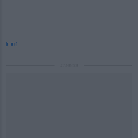
[ΠΗΓΗ]
ΔΙΑΦΗΜΙΣΗ