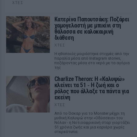
ΧΤΕΣ
Κατερίνα Παπουτσάκη: Ποζάρει
χαμογελαστή με μπικίνι στη
θάλασσα σε καλοκαιρινή
διάθεση
ΧΤΕΣ
Η ηθοποιός μοιράστηκε στιγμές από την
παραλία μέσα από Instagram stories,
ποζάροντας μέσα στο νερό με τα αγόρια
της
Charlize Theron: Η «Καλυψώ»
κλείνει τα 51 ‑ H ζωή και ο
ρόλος που άλλαξε τα πάντα για
εκείνη
ΧΤΕΣ
Από το Όσκαρ για το Monster μέχρι τη
μυθική Καλυψώ στην «Οδύσσεια» του
Νόλαν - η Νοτιοαφρικανή σταρ γιορτάζει
51 χρόνια ζωής και μια καριέρα χωρίς
στερεότυπα.