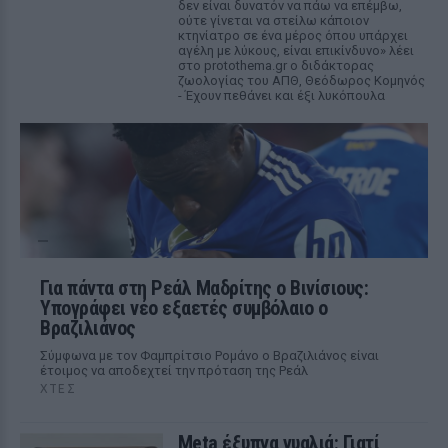
δεν είναι δυνατόν να πάω να επέμβω,
ούτε γίνεται να στείλω κάποιον
κτηνίατρο σε ένα μέρος όπου υπάρχει
αγέλη με λύκους, είναι επικίνδυνο» λέει
στο protothema.gr ο διδάκτορας
ζωολογίας του ΑΠΘ, Θεόδωρος Κομηνός
- Έχουν πεθάνει και έξι λυκόπουλα
Για πάντα στη Ρεάλ Μαδρίτης ο Βινίσιους:
Υπογράφει νέο εξαετές συμβόλαιο ο
Βραζιλιάνος
Σύμφωνα με τον Φαμπρίτσιο Ρομάνο ο Βραζιλιάνος είναι
έτοιμος να αποδεχτεί την πρόταση της Ρεάλ
ΧΤΕΣ
Meta έξυπνα γυαλιά: Γιατί