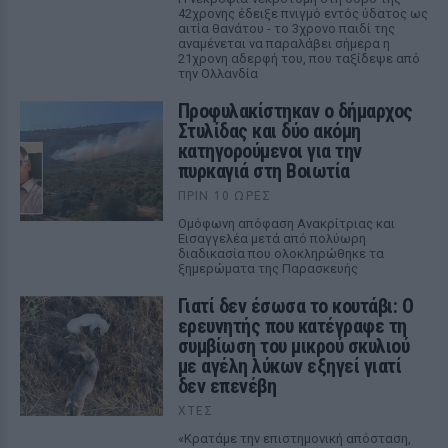
42χρονης έδειξε πνιγμό εντός ύδατος ως
αιτία θανάτου - το 3χρονο παιδί της
αναμένεται να παραλάβει σήμερα η
21χρονη αδερφή του, που ταξίδεψε από
την Ολλανδία
Προφυλακίστηκαν ο δήμαρχος
Στυλίδας και δύο ακόμη
κατηγορούμενοι για την
πυρκαγιά στη Βοιωτία
ΠΡΙΝ 10 ΏΡΕΣ
Ομόφωνη απόφαση Ανακρίτριας και
Εισαγγελέα μετά από πολύωρη
διαδικασία που ολοκληρώθηκε τα
ξημερώματα της Παρασκευής
Γιατί δεν έσωσα το κουτάβι: Ο
ερευνητής που κατέγραφε τη
συμβίωση του μικρού σκυλιού
με αγέλη λύκων εξηγεί γιατί
δεν επενέβη
ΧΤΕΣ
«Κρατάμε την επιστημονική απόσταση,