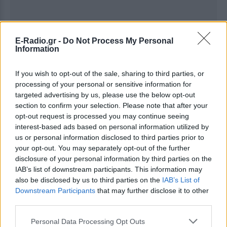
E-Radio.gr -
Do Not Process My Personal
Information
Ακολουθήστε το E-Radio.gr στο
Google News
και μάθετε πρώτοι
τα πιο hot νέα
.
If you wish to opt-out of the sale, sharing to third parties, or
processing of your personal or sensitive information for
Για ακόμη περισσότερα
νέα
, μπείτε στην
ροή
targeted advertising by us, please use the below opt-out
ειδήσεων
του E-Daily.gr
section to confirm your selection. Please note that after your
opt-out request is processed you may continue seeing
Ακολουθήστε το E-Radio.gr και στο Instagram
interest-based ads based on personal information utilized by
us or personal information disclosed to third parties prior to
ΔΙΑΦΗΜΙΣΗ
your opt-out. You may separately opt-out of the further
disclosure of your personal information by third parties on the
IAB’s list of downstream participants. This information may
also be disclosed by us to third parties on the
IAB’s List of
Downstream Participants
that may further disclose it to other
third parties.
Personal Data Processing Opt Outs