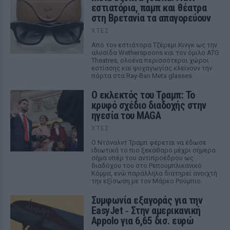
εστιατόρια, παμπ και θέατρα
στη Βρετανία τα απαγορεύουν
ΧΤΕΣ
Από τον εστιάτορα Τζέρεμι Κινγκ ως την
αλυσίδα Wetherspoons και τον όμιλο ATG
Theatres, ολοένα περισσότεροι χώροι
εστίασης και ψυχαγωγίας κλείνουν την
πόρτα στα Ray-Ban Meta glasses.
Ο εκλεκτός του Τραμπ: Το
κρυφό σχέδιο διαδοχής στην
ηγεσία του MAGA
ΧΤΕΣ
Ο Ντόναλντ Τραμπ φέρεται να έδωσε
ιδιωτικά το πιο ξεκάθαρο μέχρι σήμερα
σήμα υπέρ του αντιπροέδρου ως
διαδόχου του στο Ρεπουμπλικανικό
Κόμμα, ενώ παράλληλα διατηρεί ανοιχτή
την εξίσωση με τον Μάρκο Ρούμπιο.
Συμφωνία εξαγοράς για την
EasyJet ‑ Στην αμερικανική
Appolo για 6,65 δισ. ευρώ