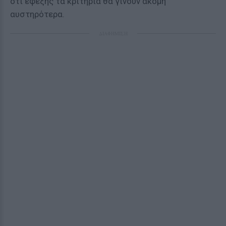
ότι εφεξής τα κριτήρια θα γίνουν ακόμη
αυστηρότερα.
ΔΙΑΦΗΜΙΣΗ