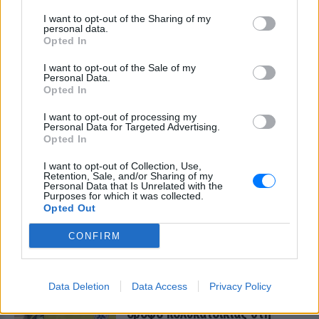
I want to opt-out of the Sharing of my
personal data.
Opted In
I want to opt-out of the Sale of my
Personal Data.
Opted In
I want to opt-out of processing my
Personal Data for Targeted Advertising.
Opted In
I want to opt-out of Collection, Use,
Retention, Sale, and/or Sharing of my
Personal Data that Is Unrelated with the
Purposes for which it was collected.
Opted Out
ΔΕΙΤΕ ΕΠΙΣΗΣ
CONFIRM
ΣΤΗΝ ΙΔΙΑ ΚΑΤΗΓΟΡΙΑ
Data Deletion
Data Access
Privacy Policy
Πτώση γυναίκας από τον 5ο
όροφο πολυκατοικίας στη