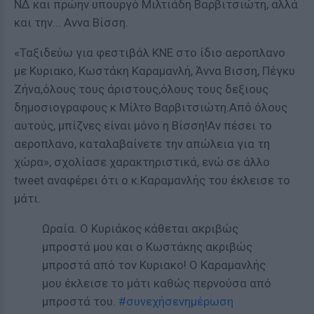
ΝΔ και πρώην υπουργό Μιλτιάδη Βαρβιτσιώτη, αλλά
και την... Αννα Βίσση.
«Ταξιδεύω για φεστιβάλ ΚΝΕ στο ίδιο αεροπλανο
με Κυριακο, Κωστάκη Καραμανλή, Άννα Βισση, Πέγκυ
Ζήνα,όλους τους άριστους,όλους τους δεξιους
δημοσιογραφους κ Μίλτο Βαρβιτσιώτη.Από όλους
αυτούς, μπίζνες είναι μόνο η Βίσση!Αν πέσει το
αεροπλανο, καταλαβαίνετε την απώλεια για τη
χώρα», σχολίασε χαρακτηριστικά, ενώ σε άλλο
tweet αναφέρει ότι ο κ.Καραμανλής του έκλεισε το
μάτι.
Ωραία. Ο Κυριάκος κάθεται ακριβώς
μπροστά μου και ο Κωστάκης ακριβώς
μπροστά από τον Κυριακο! Ο Καραμανλής
μου έκλεισε το μάτι καθώς περνούσα από
μπροστά του.
#συνεχήσενημέρωση