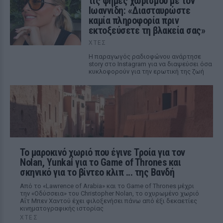
τις φήμες χωρισμού με τον
Ιωαννίδη: «Διασταυρώστε
καμία πληροφορία πριν
εκτοξεύσετε τη βλακεία σας»
ΧΤΕΣ
Η παραγωγός ραδιοφώνου ανάρτησε
story στο Instagram για να διαψεύσει όσα
κυκλοφορούν για την ερωτική της ζωή
Το μαροκινό χωριό που έγινε Τροία για τον
Nolan, Yunkai για το Game of Thrones και
σκηνικό για το βίντεο κλιπ ... της Βανδή
Από το «Lawrence of Arabia» και το Game of Thrones μέχρι
την «Οδύσσεια» του Christopher Nolan, το οχυρωμένο χωριό
Αΐτ Μπεν Χαντού έχει φιλοξενήσει πάνω από έξι δεκαετίες
κινηματογραφικής ιστορίας
ΧΤΕΣ