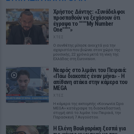
Χρήστος Δάντης: «Συνάδελφοι
προσπαθούν να ξεχάσουν ότι
έγραψα το """"My Number
One""""»
ΧΤΕΣ
Ο συνθέτης μίλησε ανοιχτά για την
αχαριστία που βιώνει στον χώρο της
μουσικής, 22 χρόνια μετά τη νίκη της
Ελλάδας στη Eurovision.
Νεαρός στο λιμάνι του Πειραιά:
«Πάω διακοπές έναν μήνα» ‑ Η
απίθανη ατάκα στην κάμερα του
MEGA
ΧΤΕΣ
Η κάμερα της εκπομπής «Κοινωνία Ώρα
MEGA» κατέγραψε τη διασκεδαστική
στιγμή από το λιμάνι του Πειραιά, την
Παρασκευή 7 Αυγούστου.
Η Ελένη Βουλγαράκη ξεσπά για