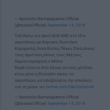
— Apostolis Barmpagiannis Official
(@tsoliasOfficial)
September 14, 2018
Ταξιδεύω για φεστιβάλ ΚΝΕ στο ίδιο
αεροπλανο με Κυριακο, Κωστάκη
Καραμανλή, Άννα Βισση, Πέγκυ Ζήνα,όλους
τους άριστους,όλους τους δεξιους
δημοσιογραφους κ Μίλτο
Βαρβιτσιώτη.Από όλους αυτούς, μπίζνες
είναι μόνο η Βίσση!Αν πέσει το
αεροπλανο, καταλαβαίνετε την απώλεια
για τη χώρα.
pic.twitter.com/QbcVyQomdr
— Apostolis Barmpagiannis Official
(@tsoliasOfficial)
September 14, 2018