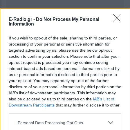
E-Radio.gr -
Do Not Process My Personal
Information
If you wish to opt-out of the sale, sharing to third parties, or
processing of your personal or sensitive information for
Ακολουθήστε το E-Radio.gr στο
Google News
targeted advertising by us, please use the below opt-out
section to confirm your selection. Please note that after your
και μάθετε πρώτοι
τα πιο hot νέα
.
opt-out request is processed you may continue seeing
interest-based ads based on personal information utilized by
Εσύ μπήκες στο E-Daily.gr; Τα νέα της ημέρας
us or personal information disclosed to third parties prior to
και ότι σου κάνει κλικ!
your opt-out. You may separately opt-out of the further
disclosure of your personal information by third parties on the
Ακολουθήστε το E-Radio.gr και στο Instagram
IAB’s list of downstream participants. This information may
also be disclosed by us to third parties on the
IAB’s List of
ΔΙΑΦΗΜΙΣΗ
Downstream Participants
that may further disclose it to other
third parties.
Personal Data Processing Opt Outs