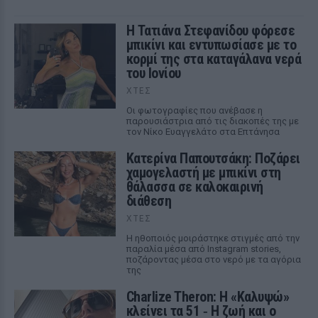
Η Τατιάνα Στεφανίδου φόρεσε
μπικίνι και εντυπωσίασε με το
κορμί της στα καταγάλανα νερά
του Ιονίου
ΧΤΕΣ
Οι φωτογραφίες που ανέβασε η
παρουσιάστρια από τις διακοπές της με
τον Νίκο Ευαγγελάτο στα Επτάνησα
Κατερίνα Παπουτσάκη: Ποζάρει
χαμογελαστή με μπικίνι στη
θάλασσα σε καλοκαιρινή
διάθεση
ΧΤΕΣ
Η ηθοποιός μοιράστηκε στιγμές από την
παραλία μέσα από Instagram stories,
ποζάροντας μέσα στο νερό με τα αγόρια
της
Charlize Theron: Η «Καλυψώ»
κλείνει τα 51 ‑ H ζωή και ο