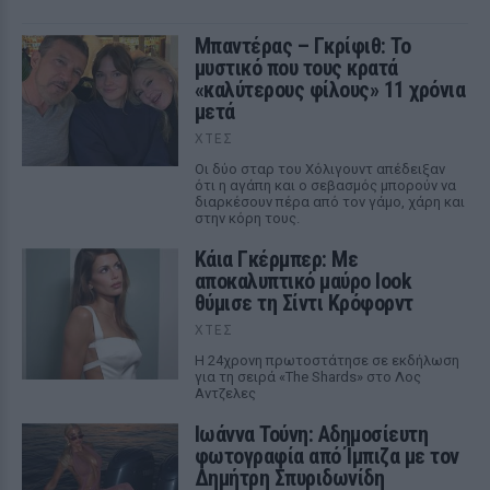
Μπαντέρας – Γκρίφιθ: Το
μυστικό που τους κρατά
«καλύτερους φίλους» 11 χρόνια
μετά
ΧΤΕΣ
Οι δύο σταρ του Χόλιγουντ απέδειξαν
ότι η αγάπη και ο σεβασμός μπορούν να
διαρκέσουν πέρα από τον γάμο, χάρη και
στην κόρη τους.
Κάια Γκέρμπερ: Με
αποκαλυπτικό μαύρο look
θύμισε τη Σίντι Κρόφορντ
ΧΤΕΣ
Η 24χρονη πρωτοστάτησε σε εκδήλωση
για τη σειρά «The Shards» στο Λος
Αντζελες
Ιωάννα Τούνη: Αδημοσίευτη
φωτογραφία από Ίμπιζα με τον
Δημήτρη Σπυριδωνίδη