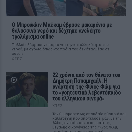
Ο Μπρούκλιν Μπέκαμ έβρασε μακαρόνια με
θαλασσινό νερό και δέχτηκε ανελέητο
τρολάρισμα online
Πολλοί εξέφρασαν απορία για την καταλληλότητα του
νερού, με σχόλια όπως «τα πόδια του δεν ήταν μέσα σε
αυτό;»
ΧΤΕΣ
22 χρόνια από τον θάνατο του
Δημήτρη Παπαμιχαήλ: Η
ανάρτηση της Φίνος Φιλμ για
το «γοητευτικό λεβεντόπαιδο
του ελληνικού σινεμά»
ΧΤΕΣ
Τον θυμόμαστε ως σπουδαίο ηθοποιό και
καλλιτέχνη που αποτέλεσε, μαζί με την
Αλίκη, αναπόσπαστο κομμάτι της
μεγάλης οικογένειας της Φίνος Φιλμ,
αναφέρεται χαρακτηριστικά