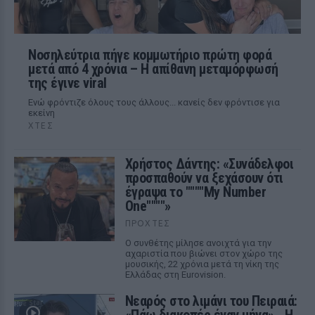
Νοσηλεύτρια πήγε κομμωτήριο πρώτη φορά
μετά από 4 χρόνια – Η απίθανη μεταμόρφωσή
της έγινε viral
Ενώ φρόντιζε όλους τους άλλους... κανείς δεν φρόντισε για
εκείνη
ΧΤΕΣ
Χρήστος Δάντης: «Συνάδελφοι
προσπαθούν να ξεχάσουν ότι
έγραψα το """"My Number
One""""»
ΠΡΟΧΤΈΣ
Ο συνθέτης μίλησε ανοιχτά για την
αχαριστία που βιώνει στον χώρο της
μουσικής, 22 χρόνια μετά τη νίκη της
Ελλάδας στη Eurovision.
Νεαρός στο λιμάνι του Πειραιά: