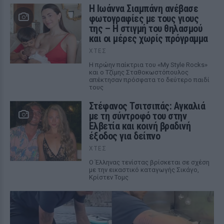
H Ιωάννα Σιαμπάνη ανέβασε
φωτογραφίες με τους γιους
της – Η στιγμή του θηλασμού
και οι μέρες χωρίς πρόγραμμα
ΧΤΕΣ
Η πρώην παίκτρια του «My Style Rocks»
και ο Τζίμης Σταθοκωστόπουλος
απέκτησαν πρόσφατα το δεύτερο παιδί
τους
Στέφανος Τσιτσιπάς: Αγκαλιά
με τη σύντροφό του στην
Ελβετία και κοινή βραδινή
έξοδος για δείπνο
ΧΤΕΣ
Ο Έλληνας τενίστας βρίσκεται σε σχέση
με την εικαστικό καταγωγής Σικάγο,
Κρίστεν Τομς