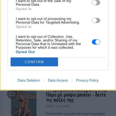
I want to opt-out of the Sale of my
Personal Data.
Opted In
I want to opt-out of processing my
Personal Data for Targeted Advertising.
Opted In
I want to opt-out of Collection, Use,
Retention, Sale, and/or Sharing of my
Personal Data that Is Unrelated with the
Purposes for which it was collected.
Opted Out
CONFIRM
ΔΕΙΤΕ ΕΠΙΣΗΣ
ΣΤΗΝ ΙΔΙΑ ΚΑΤΗΓΟΡΙΑ
Data Deletion
Data Access
Privacy Policy
Η Γαρυφαλλιά Καληφώνη στην
Πάρο με μαύρο μπικίνι ‑ δείτε
τις πόζες της
ΠΡΙΝ 10 ΏΡΕΣ
Το μοντέλο μοιράστηκε φωτογραφίες