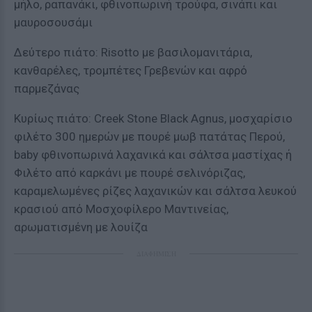
μήλο, ραπανάκι, φθινοπωρινή τρούφα, σινάπι και
μαυροσουσάμι
Δεύτερο πιάτο: Risotto με βασιλομανιτάρια,
κανθαρέλες, τρομπέτες Γρεβενών και αφρό
παρμεζάνας
Κυρίως πιάτο: Creek Stone Black Agnus, μοσχαρίσιο
φιλέτο 300 ημερών με πουρέ μωβ πατάτας Περού,
baby φθινοπωρινά λαχανικά και σάλτσα μαστίχας ή
Φιλέτο από καρκάνι με πουρέ σελινόριζας,
καραμελωμένες ρίζες λαχανικών και σάλτσα λευκού
κρασιού από Μοσχοφίλερο Μαντινείας,
αρωματισμένη με λουίζα
ΔΙΑΦΗΜΙΣΗ