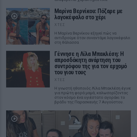
Μαρίνα Βερνίκου: Πόζαρε με
λαγοκέφαλο στο χέρι
ΧΤΕΣ
Η Μαρίνα Βερνίκου εξηγεί πώς να
αντιδρούμε όταν συναντάμε λαγοκέφαλο
στη θάλασσα
Γέννησε η Λίλα Μπακλέση: Η
απροσδόκητη ανάρτηση του
συντρόφου της για τον ερχομό
του γιου τους
ΧΤΕΣ
Η γνωστή ηθοποιός Λίλα Μπακλέση έγινε
για πρώτη φορά μαμά, καλωσορίζοντας
στον κόσμο ένα υγιέστατο αγοράκι το
βράδυ της Παρασκευής 7 Αυγούστου.