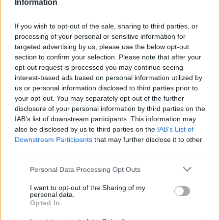
Information
Ακολουθήστε το E-Radio.gr στο
Google News
και μάθετε πρώτοι
τα πιο hot νέα
.
If you wish to opt-out of the sale, sharing to third parties, or
processing of your personal or sensitive information for
Διαβάστε περισσότερα θέματα για
Μόδα
,
targeted advertising by us, please use the below opt-out
Ομορφιά
,
Σχέσεις
και φυσικά
Celebrities
στο νέο
section to confirm your selection. Please note that after your
Pink.gr
!
opt-out request is processed you may continue seeing
interest-based ads based on personal information utilized by
Ακολουθήστε το E-Radio.gr και στο Instagram
us or personal information disclosed to third parties prior to
your opt-out. You may separately opt-out of the further
ΔΙΑΦΗΜΙΣΗ
disclosure of your personal information by third parties on the
IAB’s list of downstream participants. This information may
also be disclosed by us to third parties on the
IAB’s List of
Downstream Participants
that may further disclose it to other
third parties.
Personal Data Processing Opt Outs
I want to opt-out of the Sharing of my
personal data.
Opted In