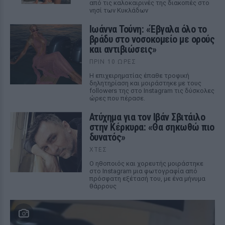
από τις καλοκαιρινές της διακοπές στο
νησί των Κυκλάδων
Ιωάννα Τούνη: «Έβγαλα όλο το
βράδυ στο νοσοκομείο με ορούς
και αντιβιώσεις»
ΠΡΙΝ 10 ΏΡΕΣ
Η επιχειρηματίας έπαθε τροφική
δηλητηρίαση και μοιράστηκε με τους
followers της στο Instagram τις δύσκολες
ώρες που πέρασε.
Ατύχημα για τον Ιβάν Σβιτάιλο
στην Κέρκυρα: «Θα σηκωθώ πιο
δυνατός»
ΧΤΕΣ
Ο ηθοποιός και χορευτής μοιράστηκε
στο Instagram μια φωτογραφία από
πρόσφατη εξέτασή του, με ένα μήνυμα
θάρρους