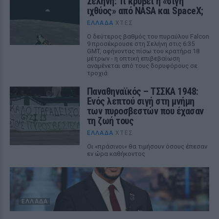
Σελήνη: Τι κρύβει η «σιγή
ιχθύος» από NASA και SpaceX;
ΕΛΛΆΔΑ
ΧΤΕΣ
Ο δεύτερος βαθμός του πυραύλου Falcon
9 προσέκρουσε στη Σελήνη στις 6:35
GMT, αφήνοντας πίσω του κρατήρα 18
μέτρων - η οπτική επιβεβαίωση
αναμένεται από τους δορυφόρους σε
τροχιά
Παναθηναϊκός – ΤΣΣΚΑ 1948:
Ενός λεπτού σιγή στη μνήμη
των πυροσβεστών που έχασαν
τη ζωή τους
ΕΛΛΆΔΑ
ΧΤΕΣ
Οι «πράσινοι« θα τιμήσουν όσους έπεσαν
εν ώρα καθήκοντος
ΕΛΛΆΔΑ