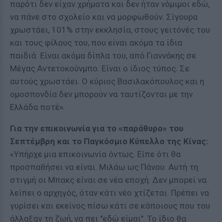
παρότι δεν είχαν χρήματα και δεν ήταν νόμιμοι εδώ,
να πάνε στο σχολείο και να μορφωθούν. Σίγουρα
χρωστάει, 101% στην εκκλησία, στους γειτόνές του
και τους φίλους του, που είναι ακόμα τα ίδια
παιδιά. Είναι ακόμα δίπλα του, από Γιαννάκης σε
Μέγας Αντετοκούνμπο. Είναι ο ίδιος τύπος. Σε
αυτούς χρωστάει. Ο κύριος Βασιλακόπουλος και η
ομοσπονδία δεν μπορούν να ταυτίζονται με την
Ελλάδα ποτέ».
Για την επικοινωνία για το «παράθυρο» του
Σεπτέμβρη και το Παγκόσμιο Κύπελλο της Κίνας:
«Υπήρχε μια επικοινωνία όντως. Είπε ότι θα
προσπαθήσει να είναι. Μιλάω ως Πάνου. Αυτή τη
στιγμή οι Μπακς είναι σε νέα εποχή. Δεν μπορεί να
λείπει ο αρχηγός, όταν κάτι νέο χτίζεται. Πρέπει να
γυρίσει και εκείνος πίσω κάτι σε κάποιους που του
άλλαξαν τη ζωή, να πει "εδώ είμαι". Το ίδιο θα