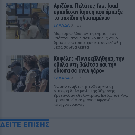
Αριζόνα: Πελάτες fast food
εμπόδισαν ληστή που άρπαξε
το σακίδιο ηλικιωμένου
ΕΛΛΆΔΑ
ΧΤΕΣ
Μάρτυρες έδωσαν περιγραφή του
υπόπτου στους αστυνομικούς και ο
δράστης εντοπίστηκε και συνελήφθη
μέσα σε λίγα λεπτά
Κυψέλη: «Πανικοβλήθηκα, την
έβαλα στη βαλίτσα και την
έδωσα σε έναν γέρο»
ΕΛΛΆΔΑ
ΧΤΕΣ
Να αποποιηθεί την ευθύνη για τη
στυγερή δολοφονία της 38χρονης
Βρετανίδας εθελόντριας, Ελίζαμπεθ Ρος,
προσπαθεί ο 26χρονος Αφγανός
κατηγορούμενος
ΔΕΙΤΕ ΕΠΙΣΗΣ