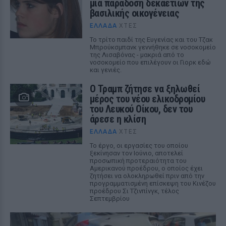
μια παράδοση δεκαετιών της
βασιλικής οικογένειας
ΕΛΛΆΔΑ
ΧΤΕΣ
Το τρίτο παιδί της Ευγενίας και του Τζακ
Μπρούκσμπανκ γεννήθηκε σε νοσοκομείο
της Λισαβόνας - μακριά από το
νοσοκομείο που επιλέγουν οι Γιορκ εδώ
και γενιές.
Ο Τραμπ ζήτησε να ξηλωθεί
μέρος του νέου ελικοδρομίου
του Λευκού Οίκου, δεν του
άρεσε η κλίση
ΕΛΛΆΔΑ
ΧΤΕΣ
Το έργο, οι εργασίες του οποίου
ξεκίνησαν τον Ιούνιο, αποτελεί
προσωπική προτεραιότητα του
Αμερικανού προέδρου, ο οποίος έχει
ζητήσει να ολοκληρωθεί πριν από την
προγραμματισμένη επίσκεψη του Κινέζου
προέδρου Σι Τζινπίνγκ, τέλος
Σεπτεμβρίου