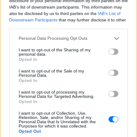
disclosure of your personal information by third parties on the
"δεν είμαι εδώ"».
IAB’s list of downstream participants. This information may
also be disclosed by us to third parties on the
IAB’s List of
[ΠΗΓΗ]
Downstream Participants
that may further disclose it to other
third parties.
ΔΙΑΒΑΣΤΕ ΑΚΟΜΗ
Personal Data Processing Opt Outs
«Κύριε Βασιλακόπουλε, σε
I want to opt-out of the Sharing of my
personal data.
καμία Ελλάδα δεν χρωστάει
Opted In
για την καριέρα του ο
Αντετοκούνμπο»
I want to opt-out of the Sale of my
Personal Data.
ΕΛΛΆΔΑ
ΠΡΙΝ 411 ΕΒΔΟΜΆΔΕΣ
Opted In
I want to opt-out of processing my
ΔΙΑΦΗΜΙΣΗ
Personal Data for Targeted Advertising.
Opted In
I want to opt-out of Collection, Use,
Retention, Sale, and/or Sharing of my
Personal Data that Is Unrelated with the
Purposes for which it was collected.
Opted Out