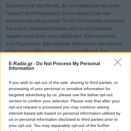
δηλώσει για την Εθνική. Αν τον καλέσουν, θα είναι
"παρών" στο Παγκόσμιο, όπως έκανε όταν τον
κάλεσαν και μπορούσαν. Το αν το πιστεύει ο κόσμος
ή ο κύριος Βασιλακόπουλος και το αν πονούσε
πέρυσι είναι δικό τους πρόβλημα. Θέλει να είναι
στο Παγκόσμιο. Δεν υπάρχει άνθρωπος που θα τον
κάνει να μην θέλει να παίζει στην Εθνική. Τον
συνέκριναν με τον Σλούκα, που παίζει από τα 13.
E-Radio.gr -
Do Not Process My Personal
Αδικούν αυτά και τον Γιάννη και τον Κώστα. Ο
Information
Γιάννης κλήθηκε όταν πήρε διαβατήριο. Όταν το
2012 η Ελλάδα είχε ανάγκη από παίκτη, τότε είχε
If you wish to opt-out of the sale, sharing to third parties, or
processing of your personal or sensitive information for
πάρει τον Μποχωρίδη. Δεν είναι ότι τον κάλεσαν
targeted advertising by us, please use the below opt-out
και δεν ήθελε. Οι σχέσεις χτίζονται με βιώματα. Τα
section to confirm your selection. Please note that after your
βιώματα του Γιάννη με τη συναναστροφή του με
opt-out request is processed you may continue seeing
κάποιους από την ομοσπονδία δεν είναι τα
interest-based ads based on personal information utilized by
καλύτερα. Αν τον θέλουν, θα είναι παρών. Δεν θα
us or personal information disclosed to third parties prior to
your opt-out. You may separately opt-out of the further
του κόψει κάποιος την Εθνική, ούτε θα πει ο ίδιος