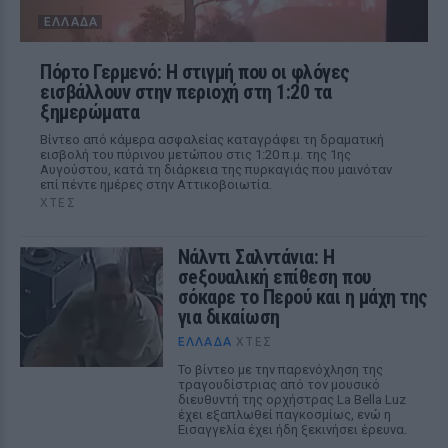
ΕΛΛΆΔΑ
Πόρτο Γερμενό: Η στιγμή που οι φλόγες
εισβάλλουν στην περιοχή στη 1:20 τα
ξημερώματα
Βίντεο από κάμερα ασφαλείας καταγράφει τη δραματική
εισβολή του πύρινου μετώπου στις 1:20 π.μ. της 1ης
Αυγούστου, κατά τη διάρκεια της πυρκαγιάς που μαινόταν
επί πέντε ημέρες στην Αττικοβοιωτία.
ΧΤΕΣ
Νάλντι Σαλντάνια: Η
σeξουαλική επίθεση που
σόκαρε το Περού και η μάχη της
για δικαίωση
ΕΛΛΆΔΑ
ΧΤΕΣ
Το βίντεο με την παρενόχληση της
τραγουδίστριας από τον μουσικό
διευθυντή της ορχήστρας La Bella Luz
έχει εξαπλωθεί παγκοσμίως, ενώ η
Εισαγγελία έχει ήδη ξεκινήσει έρευνα.