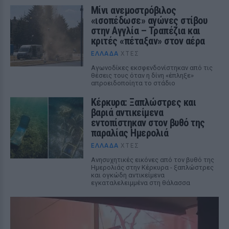
Μίνι ανεμοστρόβιλος
«ισοπέδωσε» αγώνες στίβου
στην Αγγλία – Τραπέζια και
κριτές «πέταξαν» στον αέρα
ΕΛΛΆΔΑ
ΧΤΕΣ
Αγωνοδίκες εκσφενδονίστηκαν από τις
θέσεις τους όταν η δίνη «έπληξε»
απροειδοποίητα το στάδιο
Κέρκυρα: Ξαπλώστρες και
βαριά αντικείμενα
εντοπίστηκαν στον βυθό της
παραλίας Ημερολιά
ΕΛΛΆΔΑ
ΧΤΕΣ
Ανησυχητικές εικόνες από τον βυθό της
Ημερολιάς στην Κέρκυρα - ξαπλώστρες
και ογκώδη αντικείμενα
εγκαταλελειμμένα στη θάλασσα