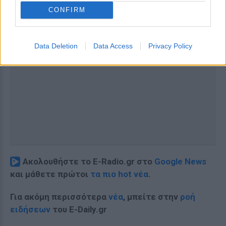
CONFIRM
Data Deletion
Data Access
Privacy Policy
Ακολουθήστε το E-Radio.gr στο
Google News
και μάθετε πρώτοι
τα πιο hot νέα
.
Για ακόμη περισσότερα
νέα
, μπείτε στην
ροή
ειδήσεων
του E-Daily.gr