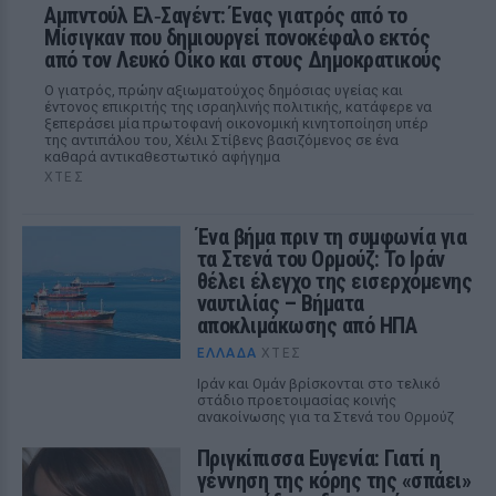
Αμπντούλ Ελ‑Σαγέντ: Ένας γιατρός από το
Μίσιγκαν που δημιουργεί πονοκέφαλο εκτός
από τον Λευκό Οίκο και στους Δημοκρατικούς
Ο γιατρός, πρώην αξιωματούχος δημόσιας υγείας και
έντονος επικριτής της ισραηλινής πολιτικής, κατάφερε να
ξεπεράσει μία πρωτοφανή οικονομική κινητοποίηση υπέρ
της αντιπάλου του, Χέιλι Στίβενς βασιζόμενος σε ένα
καθαρά αντικαθεστωτικό αφήγημα
ΧΤΕΣ
Ένα βήμα πριν τη συμφωνία για
τα Στενά του Ορμούζ: Το Ιράν
θέλει έλεγχο της εισερχόμενης
ναυτιλίας – Βήματα
αποκλιμάκωσης από ΗΠΑ
ΕΛΛΆΔΑ
ΧΤΕΣ
Ιράν και Ομάν βρίσκονται στο τελικό
στάδιο προετοιμασίας κοινής
ανακοίνωσης για τα Στενά του Ορμούζ
Πριγκίπισσα Ευγενία: Γιατί η
γέννηση της κόρης της «σπάει»