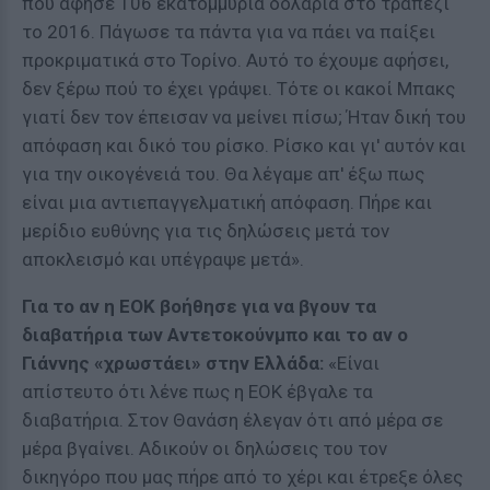
που άφησε 106 εκατομμύρια δολάρια στο τραπέζι
το 2016. Πάγωσε τα πάντα για να πάει να παίξει
προκριματικά στο Τορίνο. Αυτό το έχουμε αφήσει,
δεν ξέρω πού το έχει γράψει. Τότε οι κακοί Μπακς
γιατί δεν τον έπεισαν να μείνει πίσω; Ήταν δική του
απόφαση και δικό του ρίσκο. Ρίσκο και γι' αυτόν και
για την οικογένειά του. Θα λέγαμε απ' έξω πως
είναι μια αντιεπαγγελματική απόφαση. Πήρε και
μερίδιο ευθύνης για τις δηλώσεις μετά τον
αποκλεισμό και υπέγραψε μετά».
Για το αν η ΕΟΚ βοήθησε για να βγουν τα
διαβατήρια των Αντετοκούνμπο και το αν ο
Γιάννης «χρωστάει» στην Ελλάδα:
«Είναι
απίστευτο ότι λένε πως η ΕΟΚ έβγαλε τα
διαβατήρια. Στον Θανάση έλεγαν ότι από μέρα σε
μέρα βγαίνει. Αδικούν οι δηλώσεις του τον
δικηγόρο που μας πήρε από το χέρι και έτρεξε όλες