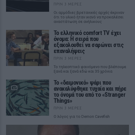
ΠΡΙΝ 3 ΜΈΡΕΣ
Οι αρμόδιες βρετανικές αρχές έκριναν
ότι το υλικό ήταν ικανό να προκαλέσει
αναστάτωση σε ανήλικους
Το ελληνικό comfort TV έχει
όνομα: Η σειρά που
εξακολουθεί να σαρώνει στις
επαναλήψεις
ΠΡΙΝ 3 ΜΈΡΕΣ
Το τηλεοπτικό φαινόμενο που βλέπουμε
ξανά και ξανά εδώ και 35 χρόνια
Το «δαιμονικό» ψάρι που
ανακαλύφθηκε τυχαία και πήρε
το όνομά του από το «Stranger
Things»
ΠΡΙΝ 3 ΜΈΡΕΣ
Ο λόγος για το Demon Cavefish