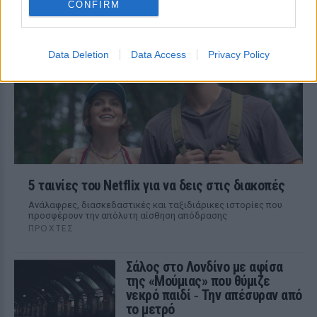
CONFIRM
Ρώμα που αξίζει να δούμε ξανά στις
επαναλήψεις
Data Deletion
Data Access
Privacy Policy
5 ταινίες του Netflix για να δεις στις διακοπές
Aνάλαφρες, διασκεδαστικές και ταξιδιάρικες ιστορίες που
προσφέρουν την απόλυτη αίσθηση απόδρασης
ΠΡΟΧΤΈΣ
Σάλος στο Λονδίνο με αφίσα
της «Μούμιας» που θύμιζε
νεκρό παιδί ‑ Την απέσυραν από
το μετρό