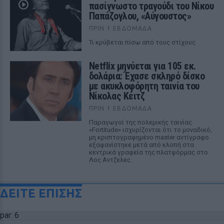
πασίγνωστο τραγούδι του Νίκου
Παπάζογλου, «Αύγουστος»
ΠΡΙΝ 1 ΕΒΔΟΜΆΔΑ
Τι κρύβεται πίσω από τους στίχους
Netflix μηνύεται για 105 εκ.
δολάρια: Έχασε σκληρό δίσκο
με ακυκλοφόρητη ταινία του
Νίκολας Κέιτζ
ΠΡΙΝ 1 ΕΒΔΟΜΆΔΑ
Παραγωγοί της πολεμικής ταινίας
«Fortitude» ισχυρίζονται ότι το μοναδικό,
μη κρυπτογραφημένο master αντίγραφο
εξαφανίστηκε μετά από κλοπή στα
κεντρικά γραφεία της πλατφόρμας στο
Λος Αντζελες.
ΔΕΙΤΕ ΕΠΙΣΗΣ
par: 6