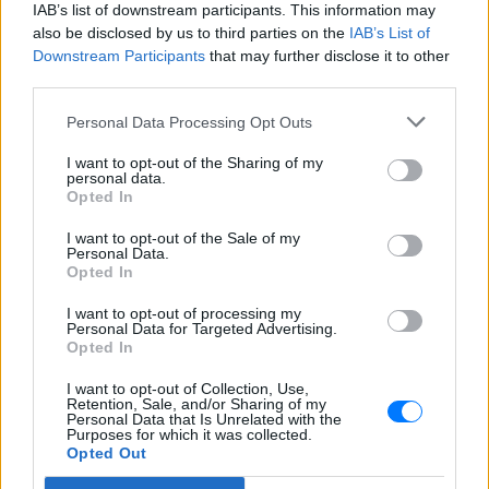
IAB’s list of downstream participants. This information may
ΣΤΗΝ ΙΔΙΑ ΚΑΤΗΓΟΡΙΑ
also be disclosed by us to third parties on the
IAB’s List of
Downstream Participants
that may further disclose it to other
Η ταινία που παραλίγο να
third parties.
καταστρέψει την καριέρα της
Diane Keaton
Personal Data Processing Opt Outs
ΠΡΙΝ 5 ΏΡΕΣ
I want to opt-out of the Sharing of my
Μία αποτυχία ήταν αρκετή
personal data.
Opted In
5 one‑hit wonders που έγιναν
ξανά διάσημοι από… ατύχημα
I want to opt-out of the Sale of my
Personal Data.
ΧΤΕΣ
Opted In
Η τύχη δεν προβλέπεται, αλλά όταν
I want to opt-out of processing my
χαμογελάσει, αποδεικνύει ότι ορισμένα
Personal Data for Targeted Advertising.
τραγούδια έχουν πολύ περισσότερες
Opted In
«ζωές» από όσες νομίζαμε
Η κωμωδία που σατίρισε τον
I want to opt-out of Collection, Use,
Retention, Sale, and/or Sharing of my
νεοπλουτισμό και παραμένει
Personal Data that Is Unrelated with the
επίκαιρη
Purposes for which it was collected.
Opted Out
ΠΡΟΧΤΈΣ
108 επεισόδια γέλιου: Η σειρά του Χάρη