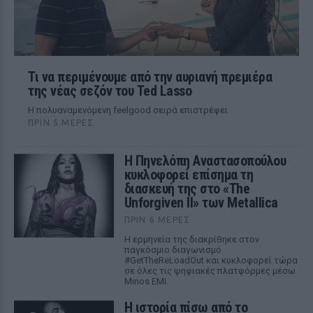
Τι να περιμένουμε από την αυριανή πρεμιέρα
της νέας σεζόν του Ted Lasso
Η πολυαναμενόμενη feelgood σειρά επιστρέφει
ΠΡΙΝ 5 ΜΈΡΕΣ
Η Πηνελόπη Αναστασοπούλου
κυκλοφορεί επίσημα τη
διασκευή της στο «The
Unforgiven II» των Metallica
ΠΡΙΝ 6 ΜΈΡΕΣ
Η ερμηνεία της διακρίθηκε στον
παγκόσμιο διαγωνισμό
#GetTheReLoadOut και κυκλοφορεί τώρα
σε όλες τις ψηφιακές πλατφόρμες μέσω
Minos EMI.
Η ιστορία πίσω από το