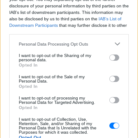
disclosure of your personal information by third parties on the
IAB’s list of downstream participants. This information may
also be disclosed by us to third parties on the
IAB’s List of
Downstream Participants
that may further disclose it to other
third parties.
ΔΕΙΤΕ ΕΠΙΣΗΣ
Personal Data Processing Opt Outs
I want to opt-out of the Sharing of my
ΣΤΗΝ ΙΔΙΑ ΚΑΤΗΓΟΡΙΑ
personal data.
Opted In
«Αν ήταν κάποιος πάνω από την
I want to opt-out of the Sale of my
πισίνα, δεν θα ‘χα θρηνήσει το
Personal Data.
παιδί μου» – Η σπαρακτική
Opted In
περιγραφή του πατέρα του
4χρονου που πνίγηκε στην Πάρο
I want to opt-out of processing my
Personal Data for Targeted Advertising.
ΠΡΙΝ 11 ΏΡΕΣ
Opted In
«Φωνάζαμε, κλαίγαμε, ουρλιάζαμε»
I want to opt-out of Collection, Use,
Retention, Sale, and/or Sharing of my
Φωτιά στον Κουβαρά Αττικής:
Personal Data that Is Unrelated with the
Μήνυμα 112 για απομάκρυνση –
Purposes for which it was collected.
Opted Out