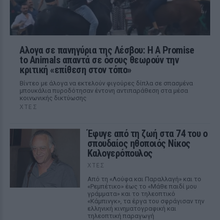
Αλογα σε πανηγύρια της Λέσβου: Η A Promise
to Animals απαντά σε όσους θεωρούν την
κριτική «επίθεση στον τόπο»
Βίντεο με άλογα να εκτελούν φιγούρες δίπλα σε σπασμένα
μπουκάλια πυροδότησαν έντονη αντιπαράθεση στα μέσα
κοινωνικής δικτύωσης
ΧΤΕΣ
Έφυγε από τη ζωή στα 74 του ο
σπουδαίος ηθοποιός Νίκος
Καλογερόπουλος
ΧΤΕΣ
Από τη «Λούφα και Παραλλαγή» και το
«Ρεμπέτικο» έως το «Μάθε παιδί μου
γράμματα» και το τηλεοπτικό
«Κάμπινγκ», τα έργα του σφράγισαν την
ελληνική κινηματογραφική και
τηλεοπτική παραγωγή