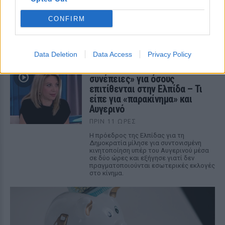
172 πυροσβέστες στο μέτωπο
ΠΡΙΝ 11 ΏΡΕΣ
CONFIRM
Εστάλησαν δύο μηνύματα εκκένωσης από
το 112, ενώ στη μάχη με τις φλόγες
συμμετέχουν και πυροσβέστες από
Γαλλία και Ρουμανία
Data Deletion
Data Access
Privacy Policy
Καρυστιανού: «Νομικές
συνέπειες» για όσους
επιτίθενται στην Ελπίδα – Τι
είπε για «παρακίνημα» και
Αυγερινό
ΠΡΙΝ 11 ΏΡΕΣ
Η πρόεδρος της Ελπίδας για τη
Δημοκρατία μίλησε για συντονισμένη
κινητοποίηση υπέρ του Αυγερινού μέσα
σε δύο ώρες και εξήγησε γιατί δεν
πραγματοποιούνται εσωτερικές εκλογές
στο κίνημα.