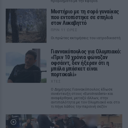
προβλήματα με την εφορία.
Μυστήριο με τη σορό γυναίκας
που εντοπίστηκε σε σπηλιά
στον Λυκαβηττό
ΠΡΙΝ 11 ΏΡΕΣ
Οι πρώτες εκτιμήσεις του ιατροδικαστή
Γιαννακόπουλος για Ολυμπιακό:
«Πριν 10 χρόνια φώναζαν
οφσάιντ, δεν ήξεραν ότι η
μπάλα μπάσκετ είναι
πορτοκαλί»
ΧΤΕΣ
Ο Δημήτρης Γιαννακόπουλος έδωσε
συνέντευξη στους «EuroInsiders» και
αναφέρθηκε, μεταξύ άλλων, στην
αντιπαλότητα με τον Ολυμπιακό και στο
τι πήγε λάθος την περσινή σεζόν