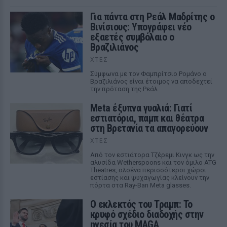
Για πάντα στη Ρεάλ Μαδρίτης ο
Βινίσιους: Υπογράφει νέο
εξαετές συμβόλαιο ο
Βραζιλιάνος
ΧΤΕΣ
Σύμφωνα με τον Φαμπρίτσιο Ρομάνο ο
Βραζιλιάνος είναι έτοιμος να αποδεχτεί
την πρόταση της Ρεάλ
Meta έξυπνα γυαλιά: Γιατί
εστιατόρια, παμπ και θέατρα
στη Βρετανία τα απαγορεύουν
ΧΤΕΣ
Από τον εστιάτορα Τζέρεμι Κινγκ ως την
αλυσίδα Wetherspoons και τον όμιλο ATG
Theatres, ολοένα περισσότεροι χώροι
εστίασης και ψυχαγωγίας κλείνουν την
πόρτα στα Ray-Ban Meta glasses.
Ο εκλεκτός του Τραμπ: Το
κρυφό σχέδιο διαδοχής στην
ηγεσία του MAGA