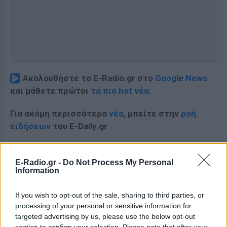
Ακολουθήστε το E-Radio.gr στο
Google News
και μάθετε πρώτοι
τα πιο hot νέα
.
Για ακόμη περισσότερα
νέα
, μπείτε στην
ροή
ειδήσεων
του E-Daily.gr
Ακολουθήστε το E-Radio.gr και στο Instagram
E-Radio.gr -
Do Not Process My Personal
ΔΙΑΦΗΜΙΣΗ
Information
If you wish to opt-out of the sale, sharing to third parties, or
processing of your personal or sensitive information for
targeted advertising by us, please use the below opt-out