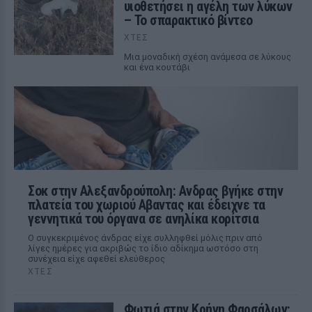
υιοθετήσει η αγέλη των λύκων
– Το σπαρακτικό βίντεο
ΧΤΕΣ
Μια μοναδική σχέση ανάμεσα σε λύκους
και ένα κουτάβι
Σοκ στην Αλεξανδρούπολη: Ανδρας βγήκε στην
πλατεία του χωριού Αβαντας και έδειχνε τα
γεννητικά του όργανα σε ανηλίκα κορίτσια
Ο συγκεκριμένος άνδρας είχε συλληφθεί μόλις πριν από
λίγες ημέρες για ακριβώς το ίδιο αδίκημα ωστόσο στη
συνέχεια είχε αφεθεί ελεύθερος
ΧΤΕΣ
Φωτιά στην Κρήνη Φαρσάλων: