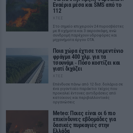
Εναέρια μέσα και SMS από το
112
ΧΤΕΣ
Στο σημείο επιχειρούν 24 πυροσβέστες
με 8 οχήματα και 3 αεροσκάφη, ενώ
συνδρομή παρέχουν υδροφόρες και
μηχανήματα έργου ΟΤΑ.
Ποια χώρα έχτισε τσιμεντένιο
φράγμα 400 χλμ. για τα
τσουνάμι ‑ Πόσο κοστίζει και
γιατί διχάζει
ΧΤΕΣ
Επένδυσε πάνω από 12 δισ. δολάρια σε
ένα γιγαντιαίο παράκτιο τείχος που
προκαλεί έντονες αντιδράσεις από
κατοίκους και περιβαλλοντικές
οργανώσεις
Meteo: Ποιες είναι οι 6 πιο
επικίνδυνες εβδομάδες για
δασικές πυρκαγιές στην
Ελλάδα