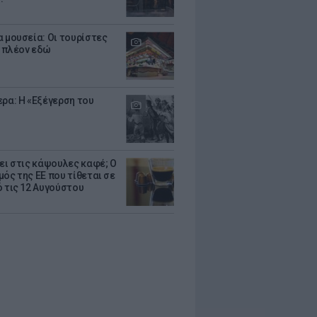
α μουσεία: Οι τουρίστες
 πλέον εδώ
ερα: Η «Εξέγερση του
ζει στις κάψουλες καφέ; Ο
μός της ΕΕ που τίθεται σε
ό τις 12 Αυγούστου