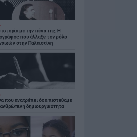
Α
ιστορία με την πένα της: Η
ογράφος που άλλαξε τον ρόλο
ναικών στην Παλαιστίνη
Α
να που ανατρέπει όσα πιστεύαμε
ν ανθρώπινη δημιουργικότητα