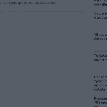
αγέλη λύ
ι τις χρησιμοποιούμε κανονικά.
επενέβη
ΔΙΑΦΗΜΙΣΗ
5 ταινίε
στις δι
10 αποφ
Αύγουσ
Τα ζώδια
ευνοεί 
Πού εξα
τραγουδ
εκ. δίσ
άλλαξε 
Καλοκαι
70% από
ένδυσης