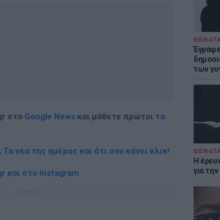
ΘΕΜΑΤ
Έγραψε 
δημοσι
των γυ
gr στο
Google News
και μάθετε πρώτοι
τα
; Τα νέα της ημέρας και ότι σου κάνει κλικ!
ΘΕΜΑΤ
Η έρευ
για τη
r και στο Instagram
ΔΙΑΦΗΜΙΣΗ