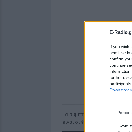
E-Radio.g
If you wish 
sensitive in
confirm you
continue se
information 
further disc
participants
Downstream 
Persona
Τα συμπτώματα που θα πρέπει
είναι οι έντονοι πόνοι στο στ
I want t