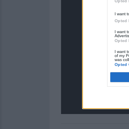
Opted 
I want t
Opted 
I want 
Advertis
Opted 
I want t
of my P
was col
Opted 