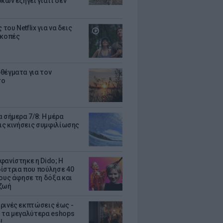
κων εξηγεί γιατί δεν
ς του Netflix για να δεις
ακοπές
θέγματα για τον
το
 σήμερα 7/8: Η μέρα
τις κινήσεις συμφιλίωσης
φανίστηκε η Dido; Η
ίστρια που πούλησε 40
κους άφησε τη δόξα και
ζωή
ρινές εκπτώσεις έως -
 τα μεγαλύτερα eshops
!