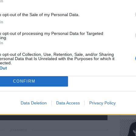
In
o opt-out of the Sale of my Personal Data.
In
to opt-out of processing my Personal Data for Targeted
ΕΥ ΖΗΝ
ing.
Πώς να
In
στους 
o opt-out of Collection, Use, Retention, Sale, and/or Sharing
ersonal Data that Is Unrelated with the Purposes for which it
lected.
Out
CONFIRM
POP CU
Data Deletion
Data Access
Privacy Policy
Η κωμω
νεοπλο
ΔΙΑΦΗΜΙΣΗ