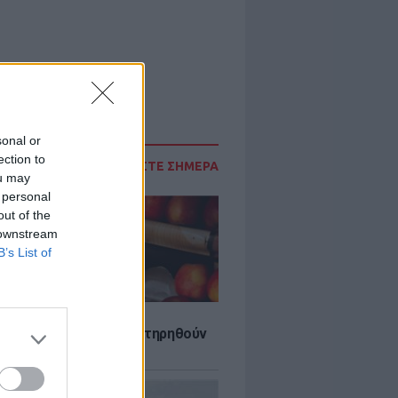
sonal or
ection to
ΔΙΑΒΑΣΤΕ ΣΗΜΕΡΑ
ou may
 personal
out of the
 downstream
B’s List of
τα που μπορουν να διατηρηθούν
ψυγείου το καλοκαίρι