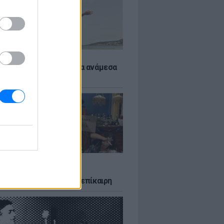
 αποφύγεις το σύγκαμα ανάμεσα
μηρούς
LTURE
δία που σατίρισε τον
υτισμό και παραμένει επίκαιρη