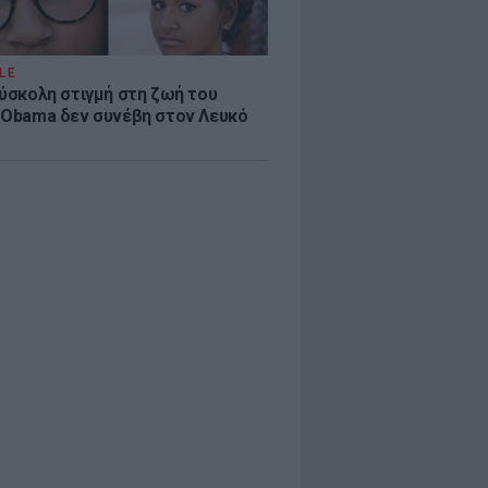
LE
δύσκολη στιγμή στη ζωή του
 Obama δεν συνέβη στον Λευκό