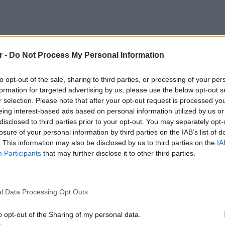
r -
Do Not Process My Personal Information
to opt-out of the sale, sharing to third parties, or processing of your per
formation for targeted advertising by us, please use the below opt-out s
r selection. Please note that after your opt-out request is processed y
eing interest-based ads based on personal information utilized by us or
disclosed to third parties prior to your opt-out. You may separately opt-
losure of your personal information by third parties on the IAB’s list of
. This information may also be disclosed by us to third parties on the
IA
Participants
that may further disclose it to other third parties.
ΕΥ ΖΗΝ
6 φρού
l Data Processing Opt Outs
 να προσέξετε και να καταφύγετε σε γιατρό,
εκτός 
ομάχι και η υπνηλία.
o opt-out of the Sharing of my personal data.