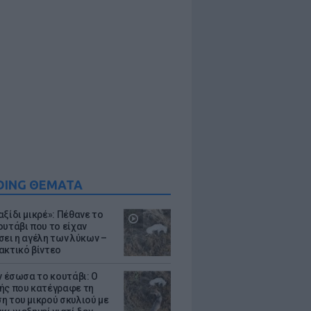
DING ΘΕΜΑΤΑ
ξίδι μικρέ»: Πέθανε το
ουτάβι που το είχαν
σει η αγέλη των λύκων –
ακτικό βίντεο
ν έσωσα το κουτάβι: Ο
ής που κατέγραφε τη
η του μικρού σκυλιού με