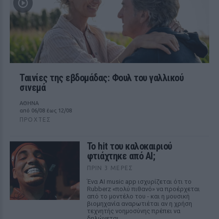
Ταινίες της εβδομάδας: Φουλ του γαλλικού
σινεμά
ΑΘΗΝΑ
από 06/08 έως 12/08
ΠΡΟΧΤΈΣ
Το hit του καλοκαιριού
φτιάχτηκε από AI;
ΠΡΙΝ 3 ΜΈΡΕΣ
Ένα AI music app ισχυρίζεται ότι το
Rubberz «πολύ πιθανό» να προέρχεται
από το μοντέλο του - και η μουσική
βιομηχανία αναρωτιέται αν η χρήση
τεχνητής νοημοσύνης πρέπει να
δηλώνεται.