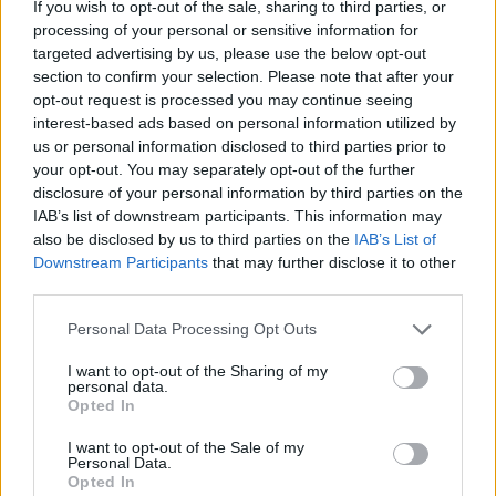
Η κωμωδία που σατίρισε τον
If you wish to opt-out of the sale, sharing to third parties, or
νεοπλουτισμό και παραμένει
processing of your personal or sensitive information for
επίκαιρη
targeted advertising by us, please use the below opt-out
section to confirm your selection. Please note that after your
ΠΡΙΝ 7 ΏΡΕΣ
opt-out request is processed you may continue seeing
108 επεισόδια γέλιου: Η σειρά του Χάρη
interest-based ads based on personal information utilized by
Ρώμα που αξίζει να δούμε ξανά στις
επαναλήψεις
us or personal information disclosed to third parties prior to
your opt-out. You may separately opt-out of the further
5 ταινίες του Netflix για να δεις
disclosure of your personal information by third parties on the
στις διακοπές
IAB’s list of downstream participants. This information may
ΠΡΙΝ 7 ΏΡΕΣ
also be disclosed by us to third parties on the
IAB’s List of
Downstream Participants
that may further disclose it to other
Aνάλαφρες, διασκεδαστικές και
ταξιδιάρικες ιστορίες που προσφέρουν
third parties.
την απόλυτη αίσθηση απόδρασης
Personal Data Processing Opt Outs
Σάλος στο Λονδίνο με αφίσα
της «Μούμιας» που θύμιζε
I want to opt-out of the Sharing of my
νεκρό παιδί ‑ Την απέσυραν από
personal data.
το μετρό
Opted In
ΧΤΕΣ
I want to opt-out of the Sale of my
Personal Data.
Οι αρμόδιες βρετανικές αρχές έκριναν
Opted In
ότι το υλικό ήταν ικανό να προκαλέσει