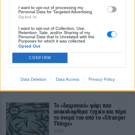
αναστάτωση σε ανήλικους
I want to opt-out of processing my
Personal Data for Targeted Advertising.
Opted In
I want to opt-out of Collection, Use,
Retention, Sale, and/or Sharing of my
Personal Data that Is Unrelated with the
Purposes for which it was collected.
Opted Out
Το ελληνικό comfort TV έχει όνομα: Η σειρά
CONFIRM
που εξακολουθεί να σαρώνει στις
επαναλήψεις
Data Deletion
Data Access
Privacy Policy
Το τηλεοπτικό φαινόμενο που βλέπουμε ξανά και ξανά εδώ
και 35 χρόνια
ΧΤΕΣ
Το «δαιμονικό» ψάρι που
ανακαλύφθηκε τυχαία και πήρε
το όνομά του από το «Stranger
Things»
ΧΤΕΣ