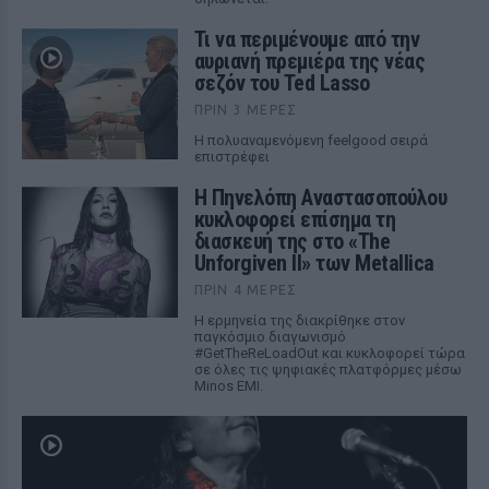
Τι να περιμένουμε από την
αυριανή πρεμιέρα της νέας
σεζόν του Ted Lasso
ΠΡΙΝ 3 ΜΈΡΕΣ
Η πολυαναμενόμενη feelgood σειρά
επιστρέφει
Η Πηνελόπη Αναστασοπούλου
κυκλοφορεί επίσημα τη
διασκευή της στο «The
Unforgiven II» των Metallica
ΠΡΙΝ 4 ΜΈΡΕΣ
Η ερμηνεία της διακρίθηκε στον
παγκόσμιο διαγωνισμό
#GetTheReLoadOut και κυκλοφορεί τώρα
σε όλες τις ψηφιακές πλατφόρμες μέσω
Minos EMI.