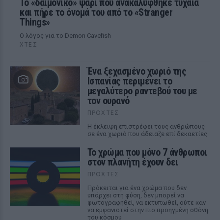
Το «δαιμονικό» ψάρι που ανακαλύφθηκε τυχαία
και πήρε το όνομά του από το «Stranger
Things»
Ο λόγος για το Demon Cavefish
ΧΤΕΣ
Ένα ξεχασμένο χωριό της
Ισπανίας περιμένει το
μεγαλύτερο ραντεβού του με
τον ουρανό
ΠΡΟΧΤΈΣ
Η έκλειψη επιστρέφει τους ανθρώπους
σε ένα χωριό που άδειαζε επί δεκαετίες
Το χρώμα που μόνο 7 άνθρωποι
στον πλανήτη έχουν δει
ΠΡΟΧΤΈΣ
Πρόκειται για ένα χρώμα που δεν
υπάρχει στη φύση, δεν μπορεί να
φωτογραφηθεί, να εκτυπωθεί, ούτε καν
να εμφανιστεί στην πιο προηγμένη οθόνη
του κόσμου