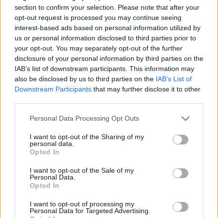
section to confirm your selection. Please note that after your
opt-out request is processed you may continue seeing
interest-based ads based on personal information utilized by
us or personal information disclosed to third parties prior to
your opt-out. You may separately opt-out of the further
disclosure of your personal information by third parties on the
IAB’s list of downstream participants. This information may
also be disclosed by us to third parties on the
IAB’s List of
Ακολουθήστε το E-Radio.gr στο
Google News
Downstream Participants
that may further disclose it to other
και μάθετε πρώτοι
τα πιο hot νέα
.
third parties.
Εσύ μπήκες στο E-Daily.gr; Τα νέα της ημέρας
Personal Data Processing Opt Outs
και ότι σου κάνει κλικ!
I want to opt-out of the Sharing of my
personal data.
Opted In
Ακολουθήστε το E-Radio.gr και στο Instagram
I want to opt-out of the Sale of my
ΔΙΑΦΗΜΙΣΗ
Personal Data.
Opted In
I want to opt-out of processing my
Personal Data for Targeted Advertising.