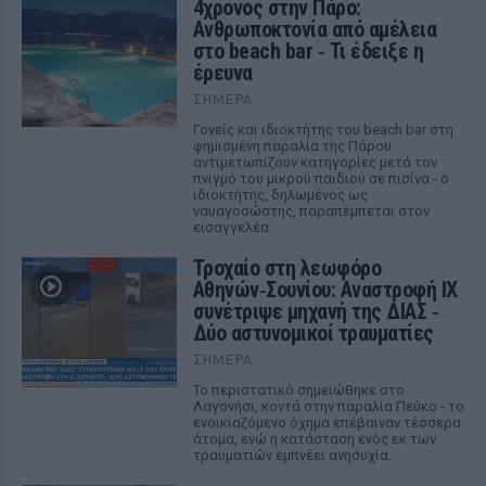
4χρονος στην Πάρο:
Ανθρωποκτονία από αμέλεια
στο beach bar ‑ Τι έδειξε η
έρευνα
ΣΉΜΕΡΑ
Γονείς και ιδιοκτήτης του beach bar στη
φημισμένη παραλία της Πάρου
αντιμετωπίζουν κατηγορίες μετά τον
πνιγμό του μικρού παιδιού σε πισίνα - ο
ιδιοκτήτης, δηλωμένος ως
ναυαγοσώστης, παραπέμπεται στον
εισαγγελέα
Τροχαίο στη λεωφόρο
Αθηνών‑Σουνίου: Αναστροφή ΙΧ
συνέτριψε μηχανή της ΔΙΑΣ ‑
Δύο αστυνομικοί τραυματίες
ΣΉΜΕΡΑ
Το περιστατικό σημειώθηκε στο
Λαγονήσι, κοντά στην παραλία Πεύκο - το
ενοικιαζόμενο όχημα επέβαιναν τέσσερα
άτομα, ενώ η κατάσταση ενός εκ των
τραυματιών εμπνέει ανησυχία.