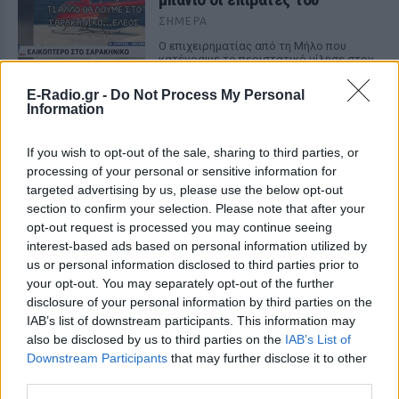
ΣΉΜΕΡΑ
Ο επιχειρηματίας από τη Μήλο που
κατέγραψε το περιστατικό μίλησε στον
ΣΚΑΪ και περιέγραψε τι είδε στην
παραλία
E-Radio.gr -
Do Not Process My Personal
Information
Νέα λεωφόρος στον Βοτανικό:
Πόσες λωρίδες θα έχει και
πότε παραδίδεται
If you wish to opt-out of the sale, sharing to third parties, or
processing of your personal or sensitive information for
ΣΉΜΕΡΑ
targeted advertising by us, please use the below opt-out
Η Λεωφόρος Προφήτη Δανιήλ, που
section to confirm your selection. Please note that after your
κατασκευάζεται στο πλαίσιο της Διπλής
opt-out request is processed you may continue seeing
Ανάπλασης, αποτελεί μέρος ενός νέου
οδικού δικτύου 8 χιλιομέτρων και
interest-based ads based on personal information utilized by
συνδέεται άμεσα με το νέο γήπεδο του
us or personal information disclosed to third parties prior to
Παναθηναϊκού.
your opt-out. You may separately opt-out of the further
Ισραηλινό ΥΠΕΞ προς τουρίστες
disclosure of your personal information by third parties on the
στην Ελλάδα: «Κρύψτε ότι
IAB’s list of downstream participants. This information may
είστε Ισραηλινοί» λόγω
also be disclosed by us to third parties on the
IAB’s List of
διαδηλώσεων
Downstream Participants
that may further disclose it to other
third parties.
ΣΉΜΕΡΑ