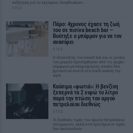
συζήτηση για το λεγόμενο «busification».
ΧΤΕΣ
Πάρο: 4χρονος έχασε τη ζωή
του σε πισίνα beach bar –
Βούτηξε ο μπάρμαν για να τον
ανασύρει
ΧΤΕΣ
Ο ιδιοκτήτης του beach bar και οι γονείς
του μικρού προσήχθησαν από τις αρχές -
σύμφωνα με πληροφορίες, κανείς δεν
βρισκόταν κοντά στο παιδί εκείνη την
ώρα
Καύσιμα «φωτιά»: Η βενζίνη
ξεπερνά τα 2 ευρώ το λίτρο
παρά την πτώση του αργού
πετρελαίου διεθνώς
ΧΤΕΣ
Οι διεθνείς τιμές του αργού πετρελαίου
υποχωρούν, αλλά στα πρατήρια οι τιμές
δεν ακολουθούν