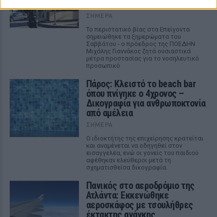
ΠΟΕΔΗΝ για τους φύλακες
ΣΉΜΕΡΑ
Το περιστατικό βίας στα Επείγοντα
σημειώθηκε τα ξημερώματα του
Σαββάτου - ο πρόεδρος της ΠΟΕΔΗΝ
Μιχάλης Γιαννάκος ζητά ουσιαστικά
μέτρα προστασίας για το νοσηλευτικό
προσωπικό
Πάρος: Κλειστό το beach bar
όπου πνίγηκε ο 4χρονος –
Δικογραφία για ανθρωποκτονία
από αμέλεια
ΣΉΜΕΡΑ
Ο ιδιοκτήτης της επιχείρησης κρατείται
και αναμένεται να οδηγηθεί στον
εισαγγελέα, ενώ οι γονείς του παιδιού
αφέθηκαν ελεύθεροι μετά τη
σχηματισθείσα δικογραφία.
Πανικός στο αεροδρόμιο της
Ατλάντα: Εκκενώθηκε
αεροσκάφος με τσουλήθρες
έκτακτης ανάγκης