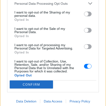
Ταξιδιωτική προειδοποίηση εξέδωσε το
Personal Data Processing Opt Outs
ισραηλινό υπουργείο Εξωτερικών ενόψει
της «ημέρας οργής» φιλοπαλαιστινιακών
οργανώσεων σε 36 σημεία της χώρας.
I want to opt-out of the Sharing of my
personal data.
Opted In
I want to opt-out of the Sale of my
Personal Data.
Opted In
I want to opt-out of processing my
Personal Data for Targeted Advertising.
Opted In
Επιτρέπεται να προσπεράσεις περιπολικό; Τι
I want to opt-out of Collection, Use,
λέει ο ΚΟΚ που οι περισσότεροι αγνοούν
Retention, Sale, and/or Sharing of my
Personal Data that Is Unrelated with the
Ο Κώδικας Οδικής Κυκλοφορίας δεν απαγορεύει την
Purposes for which it was collected.
προσπέραση οχήματος της αστυνομίας, αλλά ισχύουν
Opted Out
συγκεκριμένοι κανόνες που κάθε οδηγός πρέπει να γνωρίζει.
ΣΉΜΕΡΑ
CONFIRM
Επίθεση στον Ερυθρό Σταυρό:
Ασθενής χτύπησε νοσηλεύτρια
Data Deletion
Data Access
Privacy Policy
σε πόρτες ‑ Τι καταγγέλλει η