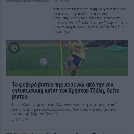
ΣΉΜΕΡΑ
Καθοριστική ήταν η συμβολή τεσσάρων
ιδιωτών στη μεγάλη επιχείρηση
απομάκρυνσης πολιτών και επισκεπτών
από τον Αγιο Παύλο και την Πρέβελη, την
ώρα που η πυρκαγιά απειλούσε τις δύο
περιοχές
Το φοβερό βίντεο της Αρσεναλ από την νέα
εντυπωσιακή ασίστ του Χρήστου Τζόλη, δείτε
βίντεο
Η εκτέλεση κόρνερ του 24χρονου winger ήταν πραγματικά
εκπληκτική, με πολλά φάλτσα και δύσκολη για έλεγχο από
τον κίπερ Αλβαρο Βαγιές
ΣΉΜΕΡΑ