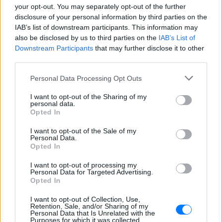
your opt-out. You may separately opt-out of the further
ΣΉΜΕΡΑ
disclosure of your personal information by third parties on the
Ο υφυπουργός Υποδομών Νίκος Ταχιάος
IAB’s list of downstream participants. This information may
εξήγησε γιατί τα πρώτα δρομολόγια θα
γίνονται νυχτερινές ώρες χωρίς
also be disclosed by us to third parties on the
IAB’s List of
επιβάτες, και τι προβλέπεται για
Downstream Participants
that may further disclose it to other
εισιτήρια και νέες επεκτάσεις.
third parties.
ΗΠΑ: 15χρονος με στολή
κλόουν δολοφόνησε
Personal Data Processing Opt Outs
ηλικιωμένο σε στάση
λεωφορείου – Βίντεο του
I want to opt-out of the Sharing of my
personal data.
δράστη γίνεται viral
Opted In
ΣΉΜΕΡΑ
I want to opt-out of the Sale of my
Ο έφηβος δράστης μαχαίρωσε
Personal Data.
επανειλημμένα τον 78χρονο Τζον Γουέσλι
Opted In
Αλεν σε στάση λεωφορείου, με
αποτέλεσμα τον θάνατό του, σύμφωνα
με τις αρχές
I want to opt-out of processing my
Personal Data for Targeted Advertising.
Σέρρες: Συγκλονίζει η
Opted In
κατάθεση του οδηγού –
I want to opt-out of Collection, Use,
«Κοίταξα να στρίψω αριστερά
Retention, Sale, and/or Sharing of my
για να γλιτώσω, δεν πρόλαβα»
Personal Data that Is Unrelated with the
Purposes for which it was collected.