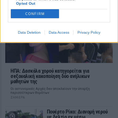
ΣΉΜΕΡΑ
Opted Out
Ο οδηγός του φορτηγού που ενεπλάκη
στη σύγκρουση με το ΙΧ μητέρας και γιου
CONFIRM
περιέγραψε πώς έγινε το μοιραίο
δυστύχημα.
Data Deletion
Data Access
Privacy Policy
ΗΠΑ: Δασκάλα χορού κατηγορείται για
σeξουαλική κακοποίηση δύο ανήλικων
μαθητών της
Οι αστυνομικές Αρχές δεν αποκλείουν την ύπαρξη
περισσότερων θυμάτων
ΣΉΜΕΡΑ
Πουέρτο Ρίκο: Διανομή νερού
με δελτίο εν μέσω