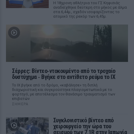
Η 18χρονη αθλήτρια του ΓΣ Κηφισιάς
αναδείχθηκε δεύτερη στο μήκος με άλμα
στα 6,44μ., σχεδόν ισοφαρίζοντας το
ατομικό της ρεκόρ των 6,45μ.
Σέρρες: Βίντεο‑ντοκουμέντο από το τροχαίο
δυστύχημα ‑ Βγήκε στο αντίθετο ρεύμα το ΙΧ
Το ΙΧ βγήκε από το δρόμο, «καβάλησε» τη διπλή
διαχωριστική και συγκρούστηκε πλαγιομετωπικά με το
φορτηγό, με αποτέλεσμα τον θανάσιμο τραυματισμό των
επιβατών
ΣΉΜΕΡΑ
Συγκλονιστικό βίντεο από
χειρουργείο την ώρα του
σεισμού των 7,1R στην Ιαπωνία