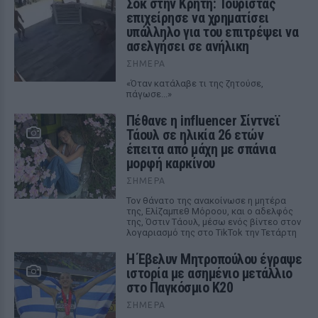
Σοκ στην Κρήτη: Τουρίστας
επιχείρησε να χρηματίσει
υπάλληλο για του επιτρέψει να
ασελγήσει σε ανήλικη
ΣΉΜΕΡΑ
«Όταν κατάλαβε τι της ζητούσε,
πάγωσε...»
Πέθανε η influencer Σίντνεϊ
Τάουλ σε ηλικία 26 ετών
έπειτα από μάχη με σπάνια
μορφή καρκίνου
ΣΉΜΕΡΑ
Τον θάνατο της ανακοίνωσε η μητέρα
της, Ελίζαμπεθ Μόροου, και ο αδελφός
της, Όστιν Τάουλ, μέσω ενός βίντεο στον
λογαριασμό της στο TikTok την Τετάρτη
Η Έβελυν Μητροπούλου έγραψε
ιστορία με ασημένιο μετάλλιο
στο Παγκόσμιο Κ20
ΣΉΜΕΡΑ