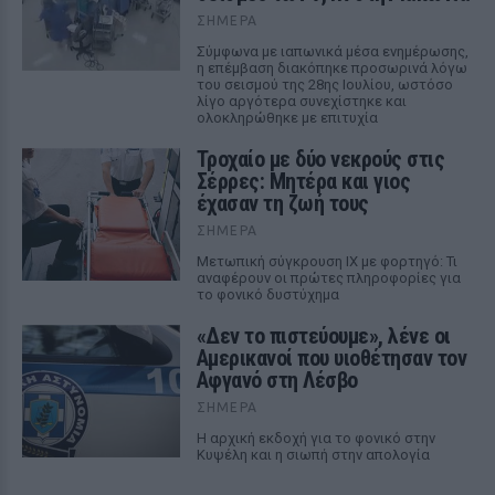
ΣΉΜΕΡΑ
Σύμφωνα με ιαπωνικά μέσα ενημέρωσης,
η επέμβαση διακόπηκε προσωρινά λόγω
του σεισμού της 28ης Ιουλίου, ωστόσο
λίγο αργότερα συνεχίστηκε και
ολοκληρώθηκε με επιτυχία
Τροχαίο με δύο νεκρούς στις
Σέρρες: Μητέρα και γιος
έχασαν τη ζωή τους
ΣΉΜΕΡΑ
Μετωπική σύγκρουση ΙΧ με φορτηγό: Τι
αναφέρουν οι πρώτες πληροφορίες για
το φονικό δυστύχημα
«Δεν το πιστεύουμε», λένε οι
Αμερικανοί που υιοθέτησαν τον
Αφγανό στη Λέσβο
ΣΉΜΕΡΑ
Η αρχική εκδοχή για το φονικό στην
Κυψέλη και η σιωπή στην απολογία