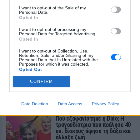
I want to opt-out of the Sale of my
Personal Data.
Opted In
I want to opt-out of processing my
Personal Data for Targeted Advertising.
Opted In
I want to opt-out of Collection, Use,
Retention, Sale, and/or Sharing of my
Personal Data that Is Unrelated with the
Purposes for which it was collected.
Opted Out
CONFIRM
ΔΕΙΤΕ ΕΠΙΣΗΣ
ΣΤΗΝ ΙΔΙΑ ΚΑΤΗΓΟΡΙΑ
Data Deletion
Data Access
Privacy Policy
Πού εξαφανίστηκε η Dido; Η
τραγουδίστρια που πούλησε 40
εκ. δίσκους άφησε τη δόξα και
άλλαξε ζωή