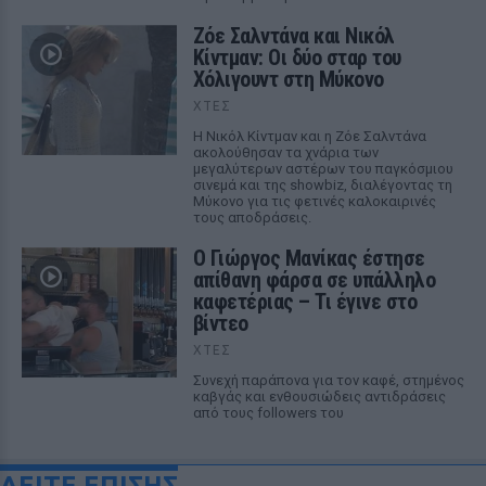
Ζόε Σαλντάνα και Νικόλ
Κίντμαν: Οι δύο σταρ του
Χόλιγουντ στη Μύκονο
ΧΤΕΣ
Η Νικόλ Κίντμαν και η Ζόε Σαλντάνα
ακολούθησαν τα χνάρια των
μεγαλύτερων αστέρων του παγκόσμιου
σινεμά και της showbiz, διαλέγοντας τη
Μύκονο για τις φετινές καλοκαιρινές
τους αποδράσεις.
Ο Γιώργος Μανίκας έστησε
απίθανη φάρσα σε υπάλληλο
καφετέριας – Τι έγινε στο
βίντεο
ΧΤΕΣ
Συνεχή παράπονα για τον καφέ, στημένος
καβγάς και ενθουσιώδεις αντιδράσεις
από τους followers του
ΔΕΙΤΕ ΕΠΙΣΗΣ