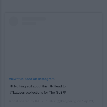
View this post on Instagram
👁 Nothing evil about this! 👁 Head to
@katyperrycollections for The Geli 💙
A post shared by
KATY PERRY
(@katyperry) on
Sep 29, 2018 at 1:05am PDT