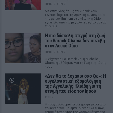
ΠΡΙΝ 7 ΏΡΕΣ
Με επιτυχίες όπως τα «Thank You»,
«White Flag» και τη θρυλική συνεργασία
της με τον Eminem στο «Stan», η Dido
έγινε μία από τις μεγαλύτερες ποπ σταρ
των 00s
Η πιο δύσκολη στιγμή στη ζωή
του Barack Obama δεν συνέβη
στον Λευκό Οίκο
ΠΡΙΝ 7 ΏΡΕΣ
Η νύχτα που ο Barack και η Michelle
Obama φοβήθηκαν για τη ζωή της κόρης
τους
«Δεν θα το ξεχάσω όσο ζω»: Η
συγκλονιστική εξομολόγηση
της Αγγελικής Ηλιάδη για τη
στιγμή που είδε τον Ιησού
ΧΤΕΣ
Η τραγουδίστρια περιέγραψε μέσα από
το Instagram μια εμπειρία που λέει πως
έζησε όταν ο γιος της νοσηλευόταν στο