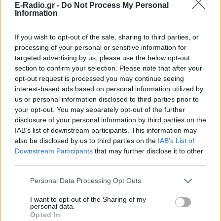
E-Radio.gr -
Do Not Process My Personal
Information
Ακολουθήστε το E-Radio.gr στο
Google News
και μάθετε πρώτοι
τα πιο hot νέα
.
If you wish to opt-out of the sale, sharing to third parties, or
processing of your personal or sensitive information for
Διαβάστε περισσότερα θέματα για
Μόδα
,
targeted advertising by us, please use the below opt-out
Ομορφιά
,
Σχέσεις
και φυσικά
Celebrities
στο νέο
section to confirm your selection. Please note that after your
opt-out request is processed you may continue seeing
Pink.gr
!
interest-based ads based on personal information utilized by
us or personal information disclosed to third parties prior to
Ακολουθήστε το E-Radio.gr και στο Instagram
your opt-out. You may separately opt-out of the further
disclosure of your personal information by third parties on the
ΔΙΑΦΗΜΙΣΗ
IAB’s list of downstream participants. This information may
also be disclosed by us to third parties on the
IAB’s List of
Downstream Participants
that may further disclose it to other
third parties.
Personal Data Processing Opt Outs
I want to opt-out of the Sharing of my
personal data.
Opted In