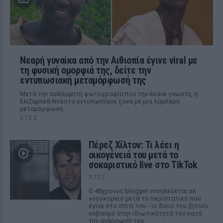
Νεαρή γυναίκα από την Αιθιοπία έγινε viral με
τη φυσική ομορφιά της, δείτε την
εντυπωσιακή μεταμόρφωσή της
Μετά την αυθόρμητη φωτογραφία που την έκανε γνωστή, η
Ελίζαμπεθ Ντέστα εντυπωσίασε ξανά με μια λαμπερή
μεταμόρφωση
ΧΤΕΣ
Πέρεζ Χίλτον: Τι λέει η
οικογένειά του μετά το
σοκαριστικό live στο TikTok
ΧΤΕΣ
Ο 48χρονος blogger νοσηλεύεται σε
νοσοκομείο μετά το περιστατικό που
έγινε στο σπίτι του - οι δικοί του ζητούν
σεβασμό στην ιδιωτικότητά του κατά
την ανάρρωσή του