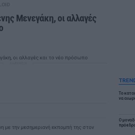
LOID
νης Μενεγάκη, οι αλλαγές 
ο
ΔΙΑΦΗΜΙΣΗ
TREN
Το κατα
να αιωρ
Ο μοναδ
πρόεδρο
η με την μεσημεριανή εκπομπή της στον