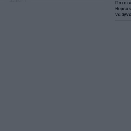
ΔΙΑΦΗΜΙΣΗ
Πότε σ
θυρεοε
να αγν