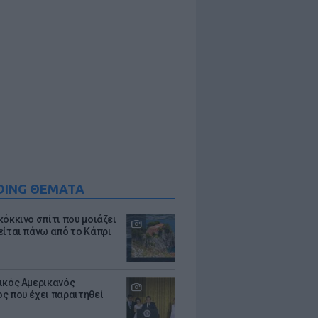
DING ΘΕΜΑΤΑ
κόκκινο σπίτι που μοιάζει
είται πάνω από το Κάπρι
ικός Αμερικανός
ς που έχει παραιτηθεί