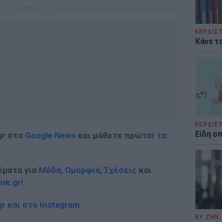
ΔΙΑΦΗΜΙΣΗ
ΚΕΡΔΙΣ
Κάνε τα
ΚΕΡΔΙΣ
Είδη σ
gr στο
Google News
και μάθετε πρώτοι
τα
έματα για
Μόδα
,
Ομορφιά
,
Σχέσεις
και
ink.gr
!
r και στο Instagram
ΕΥ ΖΗΝ