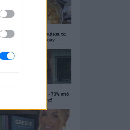
ό γιαούρτι: Μία κουταλιά και τα
led eggs θα απογειωθούν
ΤΕ
ιρινές εκπτώσεις έως - 70% από
αλύτερα eshops ένδυσης!