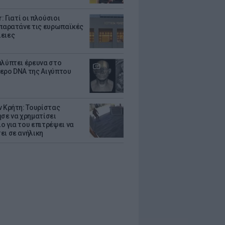
r: Γιατί οι πλούσιοι
 παρατάνε τις ευρωπαϊκές
ειες
αλύπτει έρευνα στο
ερο DNA της Αιγύπτου
ν Κρήτη: Τουρίστας
ησε να χρηματίσει
ο για του επιτρέψει να
ει σε ανήλικη