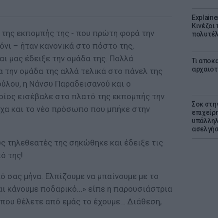
Explaine
Κινέζοι
 της εκπομπής της - που πρώτη φορά την
πολυτέλ
όνι – ήταν κανονικά στο πόστο της,
αι μας έδειξε την ομάδα της. Πολλά
Τι αποκ
αρχαιότ
 την ομάδα της αλλά τελικά στο πάνελ της
ύλου, η Νάνσυ Παραδεισανού και ο
οίος εισέβαλε στο πλατό της εκπομπής την
Σοκ στη
χα και το νέο πρόσωπο που μπήκε στην
επιχείρ
υπάλληλ
ασελγήσ
ς τηλεθεατές της σηκώθηκε και έδειξε τις
ό της!
λό σας μήνα. Ελπίζουμε να μπαίνουμε με το
και κάνουμε ποδαρικό…» είπε η παρουσιάστρια
 που θέλετε από εμάς το έχουμε… Διάθεση,