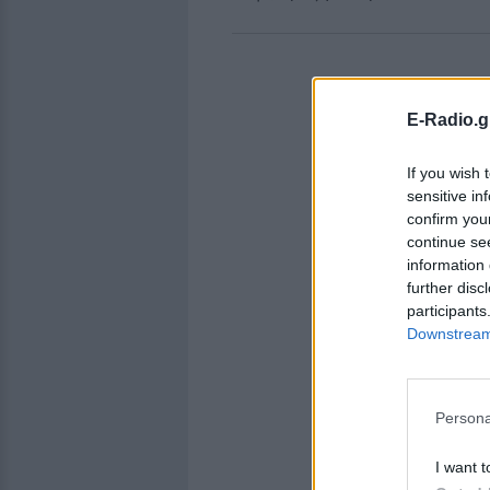
E-Radio.g
If you wish 
sensitive in
confirm you
continue se
information 
further disc
participants
Downstream 
Persona
I want t