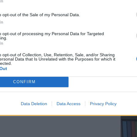
In
o opt-out of the Sale of my Personal Data.
στην εκπομπή της και όλα όσα είπε!
In
ΕΥ ΖΗΝ
to opt-out of processing my Personal Data for Targeted
Ελληνικ
ing.
scramb
In
o opt-out of Collection, Use, Retention, Sale, and/or Sharing
ersonal Data that Is Unrelated with the Purposes for which it
lected.
Out
CONFIRM
ΚΕΡΔΙΣ
Καλοκα
Data Deletion
Data Access
Privacy Policy
τα μεγ