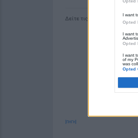
Opted 
I want t
Δείτε τις αλλαγές που έκανε 
Opted 
I want 
Advertis
Opted 
I want t
of my P
was col
Opted 
[ΠΗΓΗ]