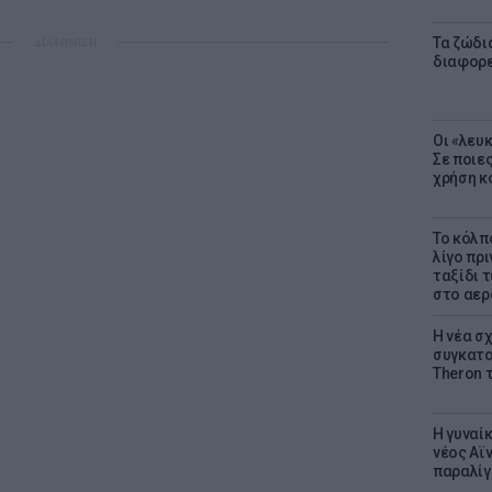
ΔΙΑΦΗΜΙΣΗ
Τα ζώδια
διαφορ
Οι «λευ
Σε ποιε
χρήση κ
Το κόλπ
λίγο πρι
ταξίδι 
στο αερ
Η νέα σχ
συγκατοί
Theron 
Η γυναί
νέος Αϊν
παραλίγο