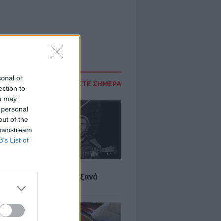
sonal or
ΔΙΑΒΑΣΤΕ ΣΗΜΕΡΑ
ection to
ou may
 personal
out of the
 downstream
B’s List of
LTURE
it wonders που έγιναν ξανά
οι από… ατύχημα