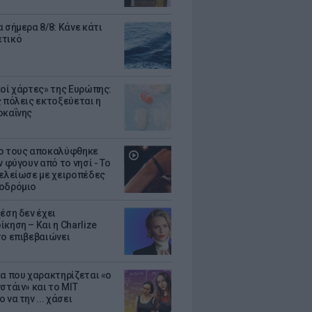
 σήμερα 8/8: Κάνε κάτι
ετικό
κοί χάρτες» της Ευρώπης:
ς πόλεις εκτοξεύεται η
οκαΐνης
ο τους αποκαλύφθηκε
ν φύγουν από το νησί - Το
τελείωσε με χειροπέδες
οδρόμιο
έση δεν έχει
κηση – Και η Charlize
το επιβεβαιώνει
κα που χαρακτηρίζεται «ο
στάιν» και το MIT
 να την ... χάσει