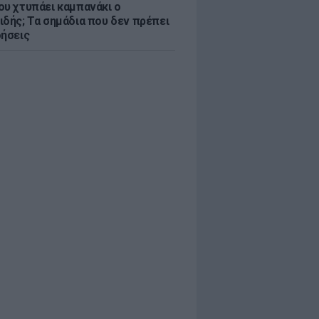
ου χτυπάει καμπανάκι ο
ιδής; Τα σημάδια που δεν πρέπει
οήσεις