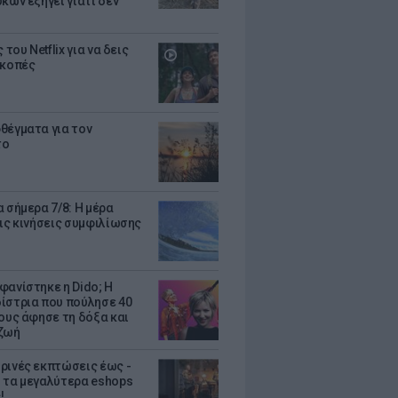
κων εξηγεί γιατί δεν
ς του Netflix για να δεις
ακοπές
θέγματα για τον
το
 σήμερα 7/8: Η μέρα
τις κινήσεις συμφιλίωσης
φανίστηκε η Dido; Η
ίστρια που πούλησε 40
κους άφησε τη δόξα και
ζωή
ρινές εκπτώσεις έως -
 τα μεγαλύτερα eshops
!