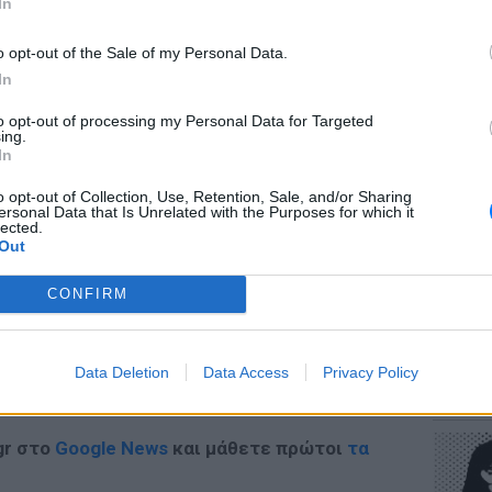
In
ίστας ακινητοποιήθηκε, συνελήφθη και
o opt-out of the Sale of my Personal Data.
In
to opt-out of processing my Personal Data for Targeted
ΕΥ ΖΗΝ
ing.
Πώς να
In
ΔΙΑΦΗΜΙΣΗ
στους 
o opt-out of Collection, Use, Retention, Sale, and/or Sharing
ersonal Data that Is Unrelated with the Purposes for which it
lected.
Out
CONFIRM
POP CU
Data Deletion
Data Access
Privacy Policy
Η κωμω
νεοπλο
gr στο
Google News
και μάθετε πρώτοι
τα