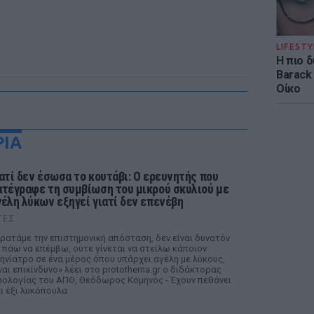
LIFESTY
Η πιο 
Barack
Οίκο
ΡΙΑ
ιατί δεν έσωσα το κουτάβι: Ο ερευνητής που
ατέγραφε τη συμβίωση του μικρού σκυλιού με
γέλη λύκων εξηγεί γιατί δεν επενέβη
ΤΕΣ
ρατάμε την επιστημονική απόσταση, δεν είναι δυνατόν
 πάω να επέμβω, ούτε γίνεται να στείλω κάποιον
ηνίατρο σε ένα μέρος όπου υπάρχει αγέλη με λύκους,
ναι επικίνδυνο» λέει στο protothema.gr ο διδάκτορας
ολογίας του ΑΠΘ, Θεόδωρος Κομηνός - Έχουν πεθάνει
ι έξι λυκόπουλα