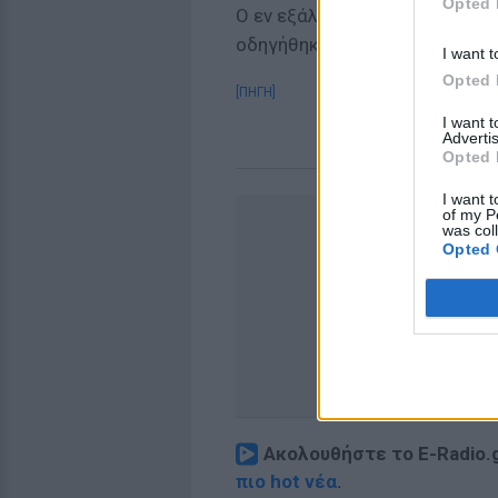
Opted 
Ο εν εξάλλω καταστάσει τουρ
οδηγήθηκε στο Αυτόφωρο.
I want t
Opted 
[ΠΗΓΗ]
I want 
Advertis
Opted 
I want t
of my P
was col
Opted 
Ακολουθήστε το E-Radio.
πιο hot νέα
.