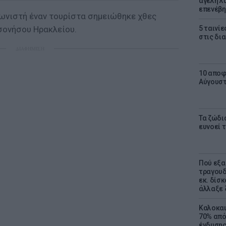
αγέλη λύ
επενέβη
ωνιστή έναν τουρίστα σημειώθηκε χθες
σονήσου Ηρακλείου.
5 ταινίε
στις δι
ΔΙΑΦΗΜΙΣΗ
10 αποφ
Αύγουσ
Τα ζώδια
ευνοεί 
Πού εξα
τραγουδ
εκ. δίσ
άλλαξε 
Καλοκαι
70% από
ένδυσης