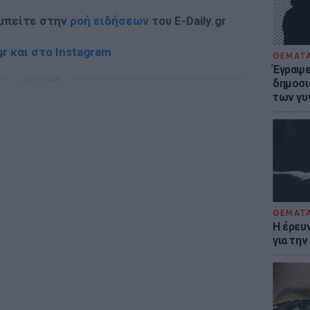
 μπείτε στην
ροή ειδήσεων
του E-Daily.gr
r και στο Instagram
ΘΕΜΑΤ
Έγραψε 
ΔΙΑΦΗΜΙΣΗ
δημοσι
των γυ
ΘΕΜΑΤ
Η έρευ
για τη