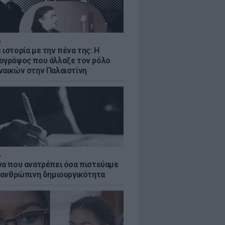
Α
ιστορία με την πένα της: Η
ογράφος που άλλαξε τον ρόλο
ναικών στην Παλαιστίνη
Α
να που ανατρέπει όσα πιστεύαμε
ν ανθρώπινη δημιουργικότητα