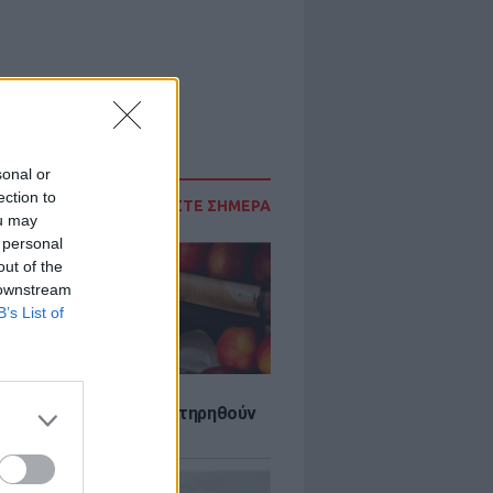
sonal or
ection to
ΔΙΑΒΑΣΤΕ ΣΗΜΕΡΑ
ou may
 personal
out of the
 downstream
B’s List of
τα που μπορουν να διατηρηθούν
ψυγείου το καλοκαίρι