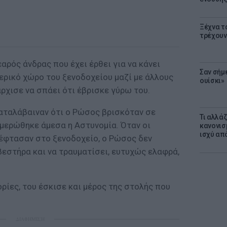
Ξέχνα τ
τρέχουν
αρός άνδρας που έχει έρθει για να κάνει
Σαν σήμ
ερικό χώρο του ξενοδοχείου μαζί με άλλους
ουίσκι»
άρχισε να σπάει ότι έβρισκε γύρω του.
αταλάβαιναν ότι ο Ρώσος βρισκόταν σε
Τι αλλά
ημερώθηκε άμεσα η Αστυνομία. Όταν οι
κανονισ
ισχύ απ
έφτασαν στο ξενοδοχείο, ο Ρώσος δεν
εστήρα και να τραυματίσει, ευτυχώς ελαφρά,
ρίες, του έσκισε και μέρος της στολής που
ΔΙΑΦΗΜΙΣΗ