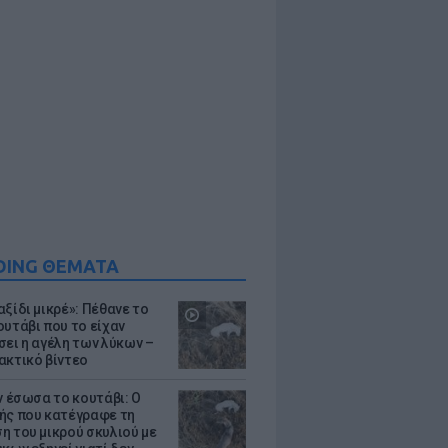
DING ΘΕΜΑΤΑ
ξίδι μικρέ»: Πέθανε το
ουτάβι που το είχαν
σει η αγέλη των λύκων –
ακτικό βίντεο
ν έσωσα το κουτάβι: Ο
ής που κατέγραφε τη
η του μικρού σκυλιού με