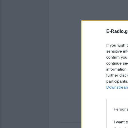
E-Radio.g
If you wish 
sensitive in
confirm you
continue se
information 
further disc
participants
Downstream 
Persona
I want t