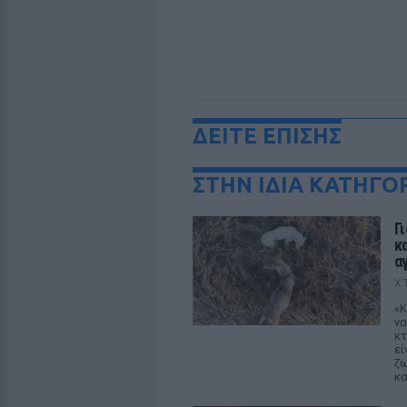
ΔΕΙΤΕ ΕΠΙΣΗΣ
ΣΤΗΝ ΙΔΙΑ ΚΑΤΗΓΟ
Γ
κ
α
Χ
«Κ
να
κτ
εί
ζω
κα