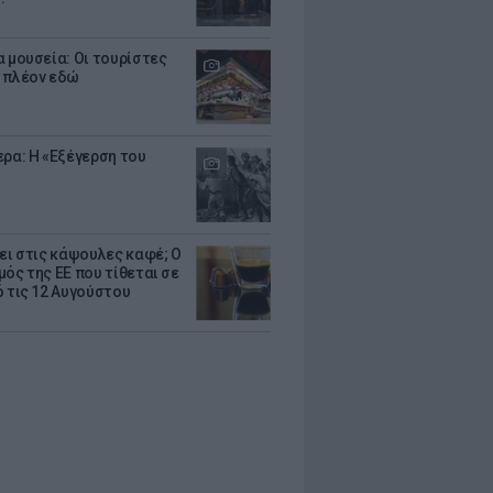
α μουσεία: Οι τουρίστες
 πλέον εδώ
ερα: Η «Εξέγερση του
ζει στις κάψουλες καφέ; Ο
μός της ΕΕ που τίθεται σε
ό τις 12 Αυγούστου