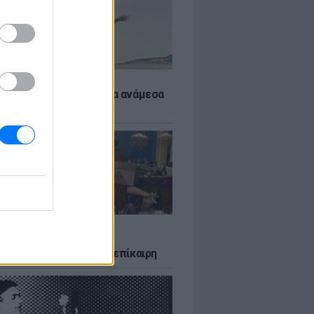
 αποφύγεις το σύγκαμα ανάμεσα
μηρούς
LTURE
δία που σατίρισε τον
υτισμό και παραμένει επίκαιρη