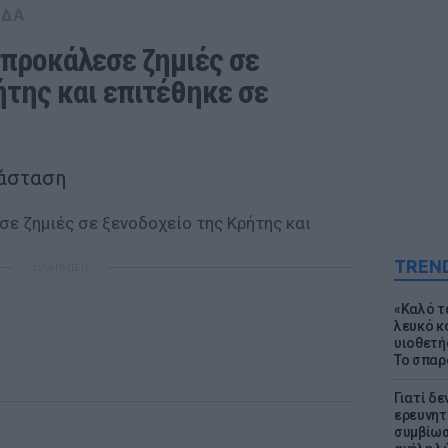
ΑΔΑ
προκάλεσε ζημιές σε 
της και επιτέθηκε σε 
τάσταση
TREN
ΔΙΑΦΗΜΙΣΗ
«Καλό τα
λευκό κ
υιοθετή
Το σπαρ
Γιατί δε
ερευνητ
συμβίωσ