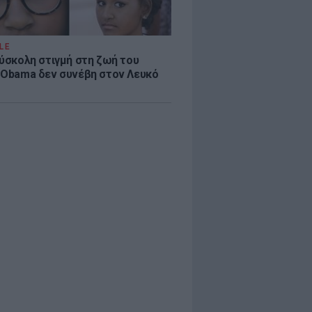
LE
δύσκολη στιγμή στη ζωή του
 Obama δεν συνέβη στον Λευκό