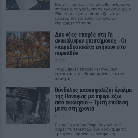
Ένα viral trend στο TikTok ωθεί άνδρες να
σπάνε και να χαράζουν τα ολοκαίνουργια
iPhone τους για να αποδείξουν την
αρρενωπότητά τους - με κίνδυνο
έκρηξης μπαταρίας.
Δύο νέες εποχές στη Γη
ανακάλυψαν επιστήμονες ‑ Oι
«παραδοσιακές» ανήκουν στο
παρελθόν
ΧΤΕΣ
«Αρρυθμικές εποχές»: Η ανώμαλη
κατάσταση που διαμορφώνεται στον
πλανήτη
Βάνδαλος αποκεφαλίζει άγαλμα
της Παναγίας με σφυρί έξω
από εκκλησία – Τρίτη επίθεση
μέσα στη χρονιά
ΧΤΕΣ
Ο ναός έχει πέσει θύμα βανδάλων 4
φορές τα τελευταία δύο χρόνια, με τις
τρεις να συμβαίνουν μόνο φέτος