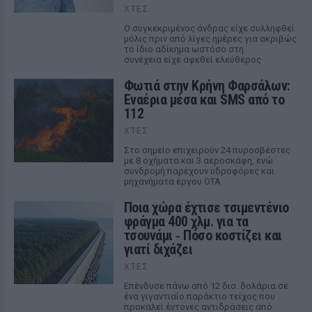
ΧΤΕΣ
Ο συγκεκριμένος άνδρας είχε συλληφθεί
μόλις πριν από λίγες ημέρες για ακριβώς
το ίδιο αδίκημα ωστόσο στη
συνέχεια είχε αφεθεί ελεύθερος
Φωτιά στην Κρήνη Φαρσάλων:
Εναέρια μέσα και SMS από το
112
ΧΤΕΣ
Στο σημείο επιχειρούν 24 πυροσβέστες
με 8 οχήματα και 3 αεροσκάφη, ενώ
συνδρομή παρέχουν υδροφόρες και
μηχανήματα έργου ΟΤΑ.
Ποια χώρα έχτισε τσιμεντένιο
φράγμα 400 χλμ. για τα
τσουνάμι ‑ Πόσο κοστίζει και
γιατί διχάζει
ΧΤΕΣ
Επένδυσε πάνω από 12 δισ. δολάρια σε
ένα γιγαντιαίο παράκτιο τείχος που
προκαλεί έντονες αντιδράσεις από