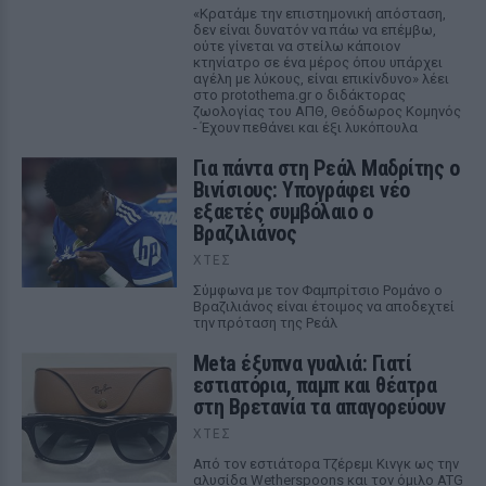
«Κρατάμε την επιστημονική απόσταση,
δεν είναι δυνατόν να πάω να επέμβω,
ούτε γίνεται να στείλω κάποιον
κτηνίατρο σε ένα μέρος όπου υπάρχει
αγέλη με λύκους, είναι επικίνδυνο» λέει
στο protothema.gr ο διδάκτορας
ζωολογίας του ΑΠΘ, Θεόδωρος Κομηνός
- Έχουν πεθάνει και έξι λυκόπουλα
Για πάντα στη Ρεάλ Μαδρίτης ο
Βινίσιους: Υπογράφει νέο
εξαετές συμβόλαιο ο
Βραζιλιάνος
ΧΤΕΣ
Σύμφωνα με τον Φαμπρίτσιο Ρομάνο ο
Βραζιλιάνος είναι έτοιμος να αποδεχτεί
την πρόταση της Ρεάλ
Meta έξυπνα γυαλιά: Γιατί
εστιατόρια, παμπ και θέατρα
στη Βρετανία τα απαγορεύουν
ΧΤΕΣ
Από τον εστιάτορα Τζέρεμι Κινγκ ως την
αλυσίδα Wetherspoons και τον όμιλο ATG