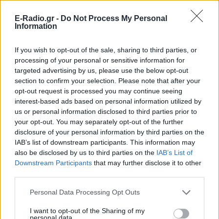
E-Radio.gr -
Do Not Process My Personal
Information
Επιβεβαίωσε πάντως τη διάθεση του Ζάεφ να
If you wish to opt-out of the sale, sharing to third parties, or
κινηθεί αστραπιαία, φέρνοντας τη συμφωνία στη
processing of your personal or sensitive information for
Βουλή της χώρας του σε λιγότερο από δύο
targeted advertising by us, please use the below opt-out
εβδομάδες. Σε περίπτωση που δεν καταφέρει να
section to confirm your selection. Please note that after your
opt-out request is processed you may continue seeing
περάσει τη Συνταγματική Αναθεώρηση –δεν
interest-based ads based on personal information utilized by
αποκλείεται αν κρίνουμε από τα συμφραζόμενα του
us or personal information disclosed to third parties prior to
Έλληνα υπουργού– θα πάει το Νοέμβρη σε πρόωρες
your opt-out. You may separately opt-out of the further
εκλογές. Αυτό σημαίνει ότι επιταχύνονται οι
disclosure of your personal information by third parties on the
εξελίξεις και στα καθ’ ημάς. Οι εξελίξεις στο
IAB’s list of downstream participants. This information may
also be disclosed by us to third parties on the
IAB’s List of
μέτωπο του Μακεδονικού, εξάλλου, επηρεάζουν τον
Downstream Participants
that may further disclose it to other
χρόνο διεξαγωγής των ελληνικών εκλογών.
third parties.
[ΠΗΓΗ]
Personal Data Processing Opt Outs
I want to opt-out of the Sharing of my
personal data.