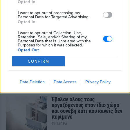
Opted In
I want to opt-out of processing my
Personal Data for Targeted Advertising.
Opted In
ΔΕΙΤΕ ΕΠΙΣΗΣ
I want to opt-out of Collection, Use,
Retention, Sale, and/or Sharing of my
Personal Data that Is Unrelated with the
ΣΤΗΝ ΙΔΙΑ ΚΑΤΗΓΟΡΙΑ
Purposes for which it was collected.
Opted Out
Η παράξενη ελευθερία: Σε αυτή
CONFIRM
τη χώρα της Ευρώπης, το γuμνό
δεν θεωρείται πρόκληση
ΣΉΜΕΡΑ
Data Deletion
Data Access
Privacy Policy
Είναι τρόπος ζωής!
Έβαλαν όλους τους
εργαζόμενους στον ίδιο χώρο
και συνέβη κάτι που κανείς δεν
περίμενε
ΣΉΜΕΡΑ