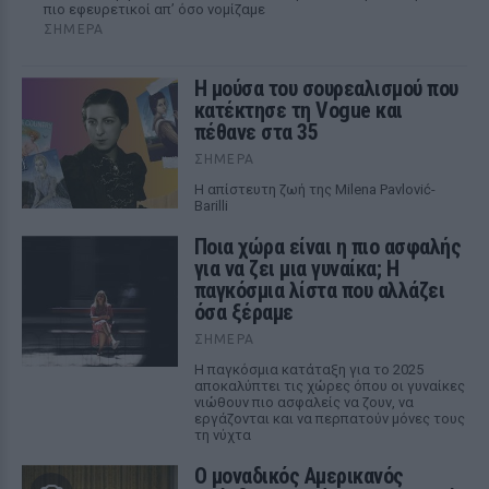
πιο εφευρετικοί απ’ όσο νομίζαμε
ΣΉΜΕΡΑ
Η μούσα του σουρεαλισμού που
κατέκτησε τη Vogue και
πέθανε στα 35
ΣΉΜΕΡΑ
Η απίστευτη ζωή της Milena Pavlović-
Barilli
Ποια χώρα είναι η πιο ασφαλής
για να ζει μια γυναίκα; Η
παγκόσμια λίστα που αλλάζει
όσα ξέραμε
ΣΉΜΕΡΑ
Η παγκόσμια κατάταξη για το 2025
αποκαλύπτει τις χώρες όπου οι γυναίκες
νιώθουν πιο ασφαλείς να ζουν, να
εργάζονται και να περπατούν μόνες τους
τη νύχτα
Ο μοναδικός Αμερικανός