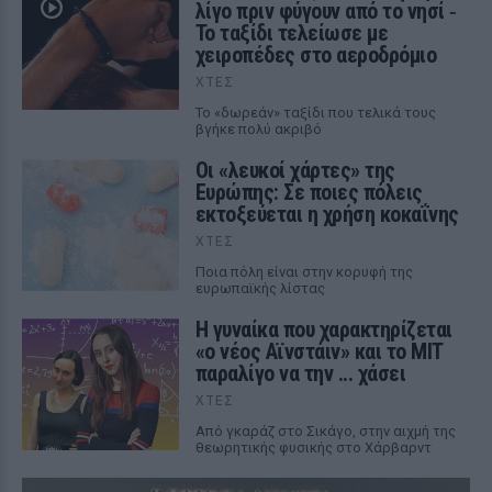
λίγο πριν φύγουν από το νησί ‑
Το ταξίδι τελείωσε με
χειροπέδες στο αεροδρόμιο
ΧΤΕΣ
Το «δωρεάν» ταξίδι που τελικά τους
βγήκε πολύ ακριβό
Οι «λευκοί χάρτες» της
Ευρώπης: Σε ποιες πόλεις
εκτοξεύεται η χρήση κοκαΐνης
ΧΤΕΣ
Ποια πόλη είναι στην κορυφή της
ευρωπαϊκής λίστας
Η γυναίκα που χαρακτηρίζεται
«ο νέος Αϊνστάιν» και το MIT
παραλίγο να την ... χάσει
ΧΤΕΣ
Από γκαράζ στο Σικάγο, στην αιχμή της
θεωρητικής φυσικής στο Χάρβαρντ