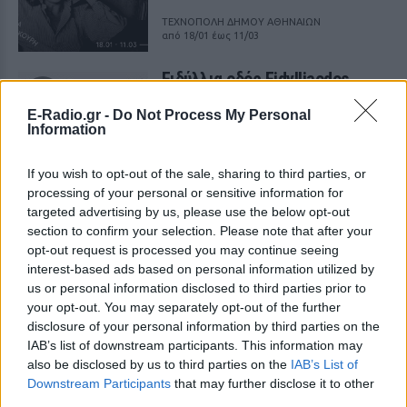
ΤΕΧΝΟΠΟΛΗ ΔΗΜΟΥ ΑΘΗΝΑΙΩΝ
από 18/01 έως 11/03
Ειδύλλια οδός Eidylliaodos
ΠΡΙΝ 236 ΕΒΔΟΜΆΔΕΣ
E-Radio.gr -
Do Not Process My Personal
Information
ΤΕΧΝΟΠΟΛΗ ΔΗΜΟΥ ΑΘΗΝΑΙΩΝ
από 18/01 έως 06/03
If you wish to opt-out of the sale, sharing to third parties, or
processing of your personal or sensitive information for
targeted advertising by us, please use the below opt-out
section to confirm your selection. Please note that after your
opt-out request is processed you may continue seeing
interest-based ads based on personal information utilized by
us or personal information disclosed to third parties prior to
your opt-out. You may separately opt-out of the further
disclosure of your personal information by third parties on the
IAB’s list of downstream participants. This information may
also be disclosed by us to third parties on the
IAB’s List of
Εδώ έχουν προτεραιότητα οι έφιπποι
Downstream Participants
that may further disclose it to other
third parties.