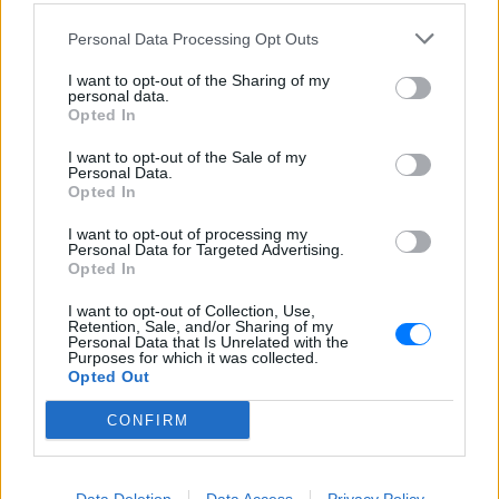
ΠΕΡΙΟΔΕΙΑ
από 10/12 έως 12/12
Personal Data Processing Opt Outs
ΠΡΙΝ 244 ΕΒΔΟΜΆΔΕΣ
I want to opt-out of the Sharing of my
Ροκσταριλικια
personal data.
Opted In
ΠΡΙΝ 244 ΕΒΔΟΜΆΔΕΣ
I want to opt-out of the Sale of my
SKYLAND LIVE MUSIC VENUE
Personal Data.
13/12
Opted In
I want to opt-out of processing my
Personal Data for Targeted Advertising.
1821‑2021 Διακόσια Χρόνια
Opted In
Δανεικά
ΠΡΙΝ 244 ΕΒΔΟΜΆΔΕΣ
I want to opt-out of Collection, Use,
Retention, Sale, and/or Sharing of my
Personal Data that Is Unrelated with the
LUNAR SPACE PATRA
Purposes for which it was collected.
17/12
Opted Out
Σπήλιος Φλώρος ‑ Ξέρω τις
CONFIRM
κινήσεις
ΠΡΙΝ 244 ΕΒΔΟΜΆΔΕΣ
ΘΕΑΤΡΟ ELIART