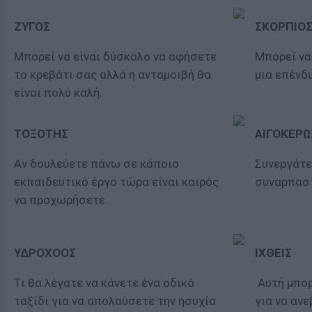
ΖΥΓΟΣ
ΣΚΟΡΠΙΟ
Μπορεί να είναι δύσκολο να αφήσετε
Μπορεί να
το κρεβάτι σας αλλά η ανταμοιβή θα
μια επένδ
είναι πολύ καλή.
ΤΟΞΟΤΗΣ
ΑΙΓΟΚΕΡΩ
Αν δουλεύετε πάνω σε κάποιο
Συνεργάτε
εκπαιδευτικό έργο τώρα είναι καιρός
συναρπαστ
να προχωρήσετε.
ΥΔΡΟΧΟΟΣ
ΙΧΘΕΙΣ
Tι θα λέγατε να κάνετε ένα οδικό
Αυτή μπορε
ταξίδι για να απολαύσετε την ησυχία
για να ανε