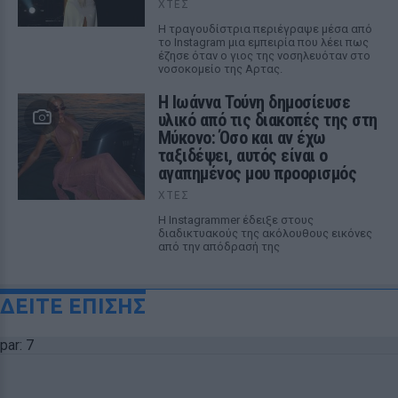
ΧΤΕΣ
Η τραγουδίστρια περιέγραψε μέσα από
το Instagram μια εμπειρία που λέει πως
έζησε όταν ο γιος της νοσηλευόταν στο
νοσοκομείο της Αρτας.
Η Ιωάννα Τούνη δημοσίευσε
υλικό από τις διακοπές της στη
Μύκονο: Όσο και αν έχω
ταξιδέψει, αυτός είναι ο
αγαπημένος μου προορισμός
ΧΤΕΣ
Η Instagrammer έδειξε στους
διαδικτυακούς της ακόλουθους εικόνες
από την απόδρασή της
ΔΕΙΤΕ ΕΠΙΣΗΣ
par: 7