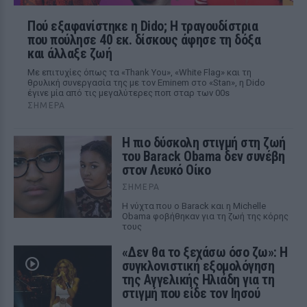
Πού εξαφανίστηκε η Dido; Η τραγουδίστρια
που πούλησε 40 εκ. δίσκους άφησε τη δόξα
και άλλαξε ζωή
Με επιτυχίες όπως τα «Thank You», «White Flag» και τη
θρυλική συνεργασία της με τον Eminem στο «Stan», η Dido
έγινε μία από τις μεγαλύτερες ποπ σταρ των 00s
ΣΉΜΕΡΑ
Η πιο δύσκολη στιγμή στη ζωή
του Barack Obama δεν συνέβη
στον Λευκό Οίκο
ΣΉΜΕΡΑ
Η νύχτα που ο Barack και η Michelle
Obama φοβήθηκαν για τη ζωή της κόρης
τους
«Δεν θα το ξεχάσω όσο ζω»: Η
συγκλονιστική εξομολόγηση
της Αγγελικής Ηλιάδη για τη
στιγμή που είδε τον Ιησού