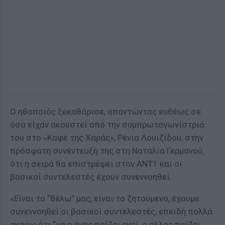
Ο ηθοποιός ξεκαθάρισε, απαντώντας ευθέως σε
όσα είχαν ακουστεί από την συμπρωταγωνίστριά
του στο «Καφέ της Χαράς», Ρένια Λουιζίδου, στην
πρόσφατη συνέντευξή της στη Ναταλία Γερμανού,
ότι η σειρά θα επιστρέψει στον ΑΝΤ1 και οι
βασικοί συντελεστές έχουν συνεννοηθεί.
«Είναι το “θέλω” μας, είναι το ζητούμενο, έχουμε
συνεννοηθεί οι βασικοί συντελεστές, επειδή πολλά
ακούω ότι “μα ο ένας παίζει εκεί, ο άλλος παίζει