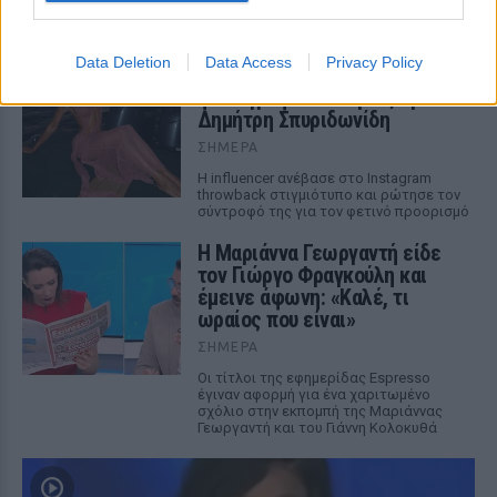
Η 24χρονη πρωτοστάτησε σε εκδήλωση
για τη σειρά «The Shards» στο Λος
Αντζελες
Data Deletion
Data Access
Privacy Policy
Ιωάννα Τούνη: Αδημοσίευτη
φωτογραφία από Ίμπιζα με τον
Δημήτρη Σπυριδωνίδη
ΣΉΜΕΡΑ
Η influencer ανέβασε στο Instagram
throwback στιγμιότυπο και ρώτησε τον
σύντροφό της για τον φετινό προορισμό
Η Μαριάννα Γεωργαντή είδε
τον Γιώργο Φραγκούλη και
έμεινε άφωνη: «Καλέ, τι
ωραίος που είναι»
ΣΉΜΕΡΑ
Οι τίτλοι της εφημερίδας Espresso
έγιναν αφορμή για ένα χαριτωμένο
σχόλιο στην εκπομπή της Μαριάννας
Γεωργαντή και του Γιάννη Κολοκυθά