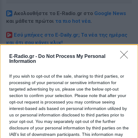
Ακολουθήστε το E-Radio.gr στο
Google News
και μάθετε πρώτοι
τα πιο hot νέα
.
Εσύ μπήκες στο E-Daily.gr; Τα νέα της ημέρας
και ότι σου κάνει κλικ!
Ακολουθήστε το E-Radio.gr και στο Instagram
E-Radio.gr -
Do Not Process My Personal
Information
ΔΙΑΦΗΜΙΣΗ
If you wish to opt-out of the sale, sharing to third parties, or
processing of your personal or sensitive information for
targeted advertising by us, please use the below opt-out
section to confirm your selection. Please note that after your
opt-out request is processed you may continue seeing
interest-based ads based on personal information utilized by
us or personal information disclosed to third parties prior to
your opt-out. You may separately opt-out of the further
disclosure of your personal information by third parties on the
IAB’s list of downstream participants. This information may