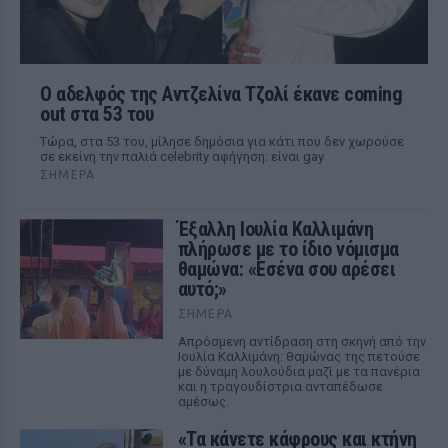
Ο αδελφός της Αντζελίνα Τζολί έκανε coming
out στα 53 του
Τώρα, στα 53 του, μίλησε δημόσια για κάτι που δεν χωρούσε
σε εκείνη την παλιά celebrity αφήγηση: είναι gay
ΣΉΜΕΡΑ
Έξαλλη Ιουλία Καλλιμάνη
πλήρωσε με το ίδιο νόμισμα
θαμώνα: «Εσένα σου αρέσει
αυτό;»
ΣΉΜΕΡΑ
Απρόσμενη αντίδραση στη σκηνή από την
Ιουλία Καλλιμάνη: θαμώνας της πετούσε
με δύναμη λουλούδια μαζί με τα πανέρια
και η τραγουδίστρια ανταπέδωσε
αμέσως.
«Τα κάνετε κάφρους και κτήνη