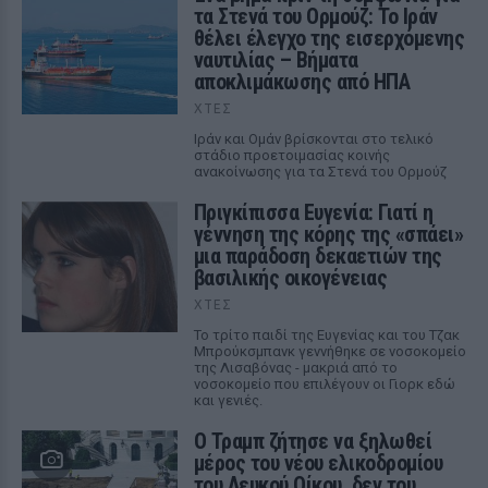
τα Στενά του Ορμούζ: Το Ιράν
θέλει έλεγχο της εισερχόμενης
ναυτιλίας – Βήματα
αποκλιμάκωσης από ΗΠΑ
ΧΤΕΣ
Ιράν και Ομάν βρίσκονται στο τελικό
στάδιο προετοιμασίας κοινής
ανακοίνωσης για τα Στενά του Ορμούζ
Πριγκίπισσα Ευγενία: Γιατί η
γέννηση της κόρης της «σπάει»
μια παράδοση δεκαετιών της
βασιλικής οικογένειας
ΧΤΕΣ
Το τρίτο παιδί της Ευγενίας και του Τζακ
Μπρούκσμπανκ γεννήθηκε σε νοσοκομείο
της Λισαβόνας - μακριά από το
νοσοκομείο που επιλέγουν οι Γιορκ εδώ
και γενιές.
Ο Τραμπ ζήτησε να ξηλωθεί
μέρος του νέου ελικοδρομίου
του Λευκού Οίκου, δεν του