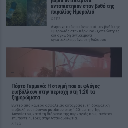
βαριά αντικείμενα
εντοπίστηκαν στον βυθό της
παραλίας Ημερολιά
ΧΤΕΣ
Ανησυχητικές εικόνες από τον βυθό της
Ημερολιάς στην Κέρκυρα - ξαπλώστρες
και ογκώδη αντικείμενα
εγκαταλελειμμένα στη θάλασσα
Πόρτο Γερμενό: Η στιγμή που οι φλόγες
εισβάλλουν στην περιοχή στη 1:20 τα
ξημερώματα
Βίντεο από κάμερα ασφαλείας καταγράφει τη δραματική
εισβολή του πύρινου μετώπου στις 1:20 π.μ. της 1ης
Αυγούστου, κατά τη διάρκεια της πυρκαγιάς που μαινόταν
επί πέντε ημέρες στην Αττικοβοιωτία.
ΧΤΕΣ