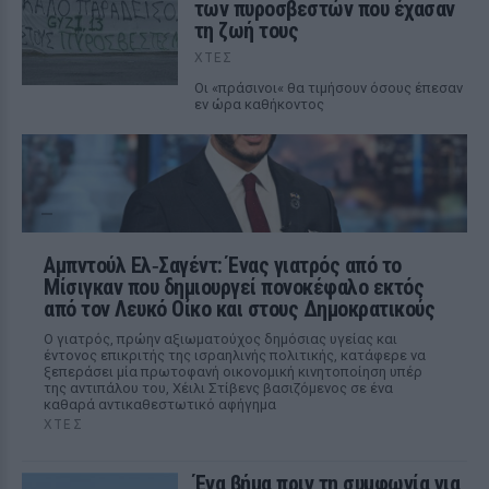
των πυροσβεστών που έχασαν
τη ζωή τους
ΧΤΕΣ
Οι «πράσινοι« θα τιμήσουν όσους έπεσαν
εν ώρα καθήκοντος
Αμπντούλ Ελ‑Σαγέντ: Ένας γιατρός από το
Μίσιγκαν που δημιουργεί πονοκέφαλο εκτός
από τον Λευκό Οίκο και στους Δημοκρατικούς
Ο γιατρός, πρώην αξιωματούχος δημόσιας υγείας και
έντονος επικριτής της ισραηλινής πολιτικής, κατάφερε να
ξεπεράσει μία πρωτοφανή οικονομική κινητοποίηση υπέρ
της αντιπάλου του, Χέιλι Στίβενς βασιζόμενος σε ένα
καθαρά αντικαθεστωτικό αφήγημα
ΧΤΕΣ
Ένα βήμα πριν τη συμφωνία για