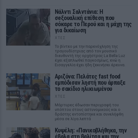
Νάλντι Σαλντάνια: Η
σeξουαλική επίθεση που
σόκαρε το Περού και η μάχη της
για δικαίωση
ΧΤΕΣ
Το βίντεο με την παρενόχληση της
τραγουδίστριας από τον μουσικό
διευθυντή της ορχήστρας La Bella Luz
έχει εξαπλωθεί παγκοσμίως, ενώ η
Εισαγγελία έχει ήδη ξεκινήσει έρευνα.
Αριζόνα: Πελάτες fast food
εμπόδισαν ληστή που άρπαξε
το σακίδιο ηλικιωμένου
ΧΤΕΣ
Μάρτυρες έδωσαν περιγραφή του
υπόπτου στους αστυνομικούς και ο
δράστης εντοπίστηκε και συνελήφθη
μέσα σε λίγα λεπτά
Κυψέλη: «Πανικοβλήθηκα, την
έβαλα στη βαλίτσα και την