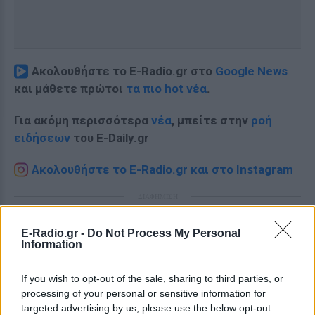
Ακολουθήστε το E-Radio.gr στο
Google News
και μάθετε πρώτοι
τα πιο hot νέα
.
Για ακόμη περισσότερα
νέα
, μπείτε στην
ροή
ειδήσεων
του E-Daily.gr
Ακολουθήστε το E-Radio.gr και στο Instagram
ΔΙΑΦΗΜΙΣΗ
E-Radio.gr -
Do Not Process My Personal
Information
If you wish to opt-out of the sale, sharing to third parties, or
processing of your personal or sensitive information for
targeted advertising by us, please use the below opt-out