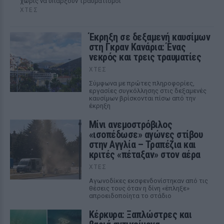
χωρίς να υπάρξουν τραυματισμοί
ΧΤΕΣ
Έκρηξη σε δεξαμενή καυσίμων
στη Γκραν Κανάρια: Ένας
νεκρός και τρεις τραυματίες
ΧΤΕΣ
Σύμφωνα με πρώτες πληροφορίες,
εργασίες συγκόλλησης στις δεξαμενές
καυσίμων βρίσκονται πίσω από την
έκρηξη
Μίνι ανεμοστρόβιλος
«ισοπέδωσε» αγώνες στίβου
στην Αγγλία – Τραπέζια και
κριτές «πέταξαν» στον αέρα
ΧΤΕΣ
Αγωνοδίκες εκσφενδονίστηκαν από τις
θέσεις τους όταν η δίνη «έπληξε»
απροειδοποίητα το στάδιο
Κέρκυρα: Ξαπλώστρες και