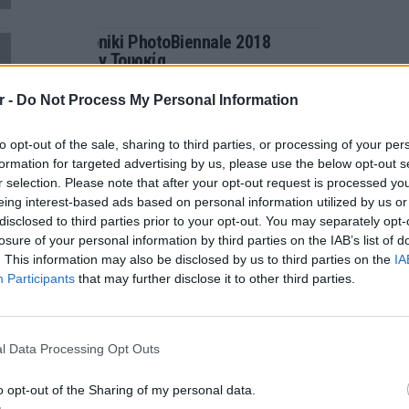
Η Thessaloniki PhotoBiennale 2018
συναντά την Τουρκία
ΤΈΧΝΕΣ
ΠΡΙΝ 409 ΕΒΔΟΜΆΔΕΣ
r -
Do Not Process My Personal Information
ΘΕΣΣΑΛΟΝΙΚΗ
από 01/10 έως 03/11
to opt-out of the sale, sharing to third parties, or processing of your per
formation for targeted advertising by us, please use the below opt-out s
r selection. Please note that after your opt-out request is processed y
eing interest-based ads based on personal information utilized by us or
ΔΙΑΦΗΜΙΣΗ
disclosed to third parties prior to your opt-out. You may separately opt-
losure of your personal information by third parties on the IAB’s list of
. This information may also be disclosed by us to third parties on the
IA
Participants
that may further disclose it to other third parties.
LIFESTY
Η Τατι
l Data Processing Opt Outs
και εν
καταγά
o opt-out of the Sharing of my personal data.