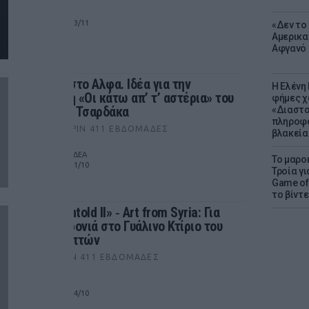
ΑΘΗΝΑ
από 08/10 έως 13/11
«Δεν το 
Αμερικα
Αφγανό 
Πρεμιέρα στο Αλφα. Ιδέα για την
Η Ελένη
παράσταση «Οι κάτω απ’ τ’ αστέρια» του
φήμες χ
Τηλέμαχου Τσαρδάκα
«Διαστα
πληροφο
CITYΛΆΙΦ
ΠΡΙΝ 411 ΕΒΔΟΜΆΔΕΣ
βλακεία
ΘΕΑΤΡΟ ΑΛΦΑ ΙΔΕΑ
Το μαρο
από 02/10 έως 31/10
Τροία γι
Game of 
το βίντε
«Stories Untold ΙΙ» ‑ Art from Syria: Για
δεύτερη χρονιά στο Γυάλινο Κτίριο του
Κήπου Γλυπτών
ΤΈΧΝΕΣ
ΠΡΙΝ 411 ΕΒΔΟΜΆΔΕΣ
ΘΕΣΣΑΛΟΝΙΚΗ
από 19/09 έως 14/10