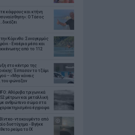
ετε κάφρους και κτήνη
νσυναίσθηση»: Ο Τάσος
..δικάζει
την Κόρινθο: Συναγερμός
άνι - Εναέρια μέσα και
εκκένωσης από το 112
ξη στο κέντρο της
νίκης: Έσπασαν το τζάμι
γού – «Μην κάνεις
 του φώναζαν
UFO: Αθόρυβα τριγωνικά
52 μέτρων και μεταλλική
με ανθρώπινο σώμα στα
χαρακτηρισμένα έγγραφα
 Βίντεο-ντοκουμέντο από
αίο δυστύχημα - Βγήκε
ίθετο ρεύμα το ΙΧ