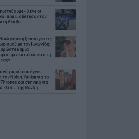
πιστεύουμε», λένε οι
νοί που υιοθέτησαν τον
στη Λέσβο
 Βουλγαράκη ξεσπά για τις
ωρισμού με τον Ιωαννίδη:
υρώστε καμία
ρία πριν εκτοξεύσετε τη
 σας»
κινό χωριό που έγινε
α τον Nolan, Yunkai για το
Thrones και σκηνικό για
ο κλιπ ... της Βανδή