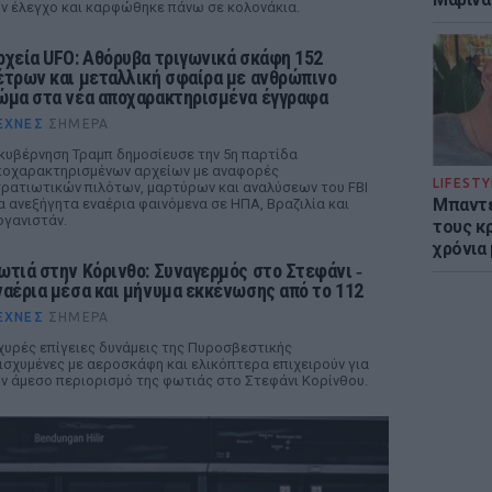
ν έλεγχο και καρφώθηκε πάνω σε κολονάκια.
ρχεία UFO: Αθόρυβα τριγωνικά σκάφη 152
έτρων και μεταλλική σφαίρα με ανθρώπινο
ώμα στα νέα αποχαρακτηρισμένα έγγραφα
ΈΧΝΕΣ
ΣΉΜΕΡΑ
κυβέρνηση Τραμπ δημοσίευσε την 5η παρτίδα
οχαρακτηρισμένων αρχείων με αναφορές
LIFESTY
ρατιωτικών πιλότων, μαρτύρων και αναλύσεων του FBI
Μπαντέ
α ανεξήγητα εναέρια φαινόμενα σε ΗΠΑ, Βραζιλία και
γανιστάν.
τους κ
χρόνια
ωτιά στην Κόρινθο: Συναγερμός στο Στεφάνι ‑
ναέρια μέσα και μήνυμα εκκένωσης από το 112
ΈΧΝΕΣ
ΣΉΜΕΡΑ
χυρές επίγειες δυνάμεις της Πυροσβεστικής
ισχυμένες με αεροσκάφη και ελικόπτερα επιχειρούν για
ν άμεσο περιορισμό της φωτιάς στο Στεφάνι Κορίνθου.