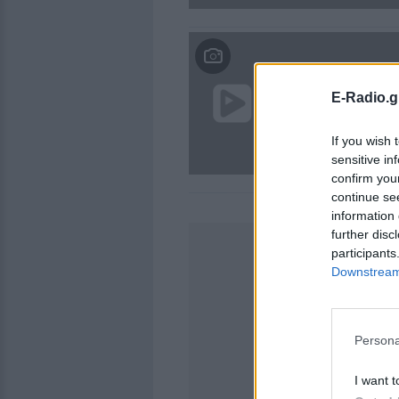
E-Radio.g
If you wish 
sensitive in
confirm you
continue se
information 
further disc
participants
Downstream 
Persona
I want t