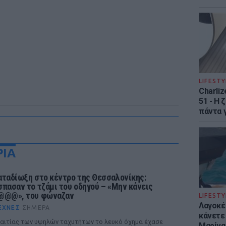
LIFESTY
Charliz
51 - H 
πάντα γ
ΡΙΑ
αταδίωξη στο κέντρο της Θεσσαλονίκης:
σπασαν το τζάμι του οδηγού – «Μην κάνεις
@@@», του φώναζαν
LIFESTY
Λαγοκέ
ΈΧΝΕΣ
ΣΉΜΕΡΑ
κάνετε 
αιτίας των υψηλών ταχυτήτων το λευκό όχημα έχασε
Μαρίνα