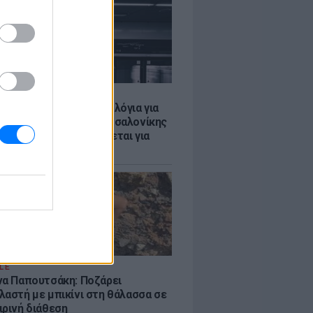
Σ
τα δοκιμαστικά δρομολόγια για
έκταση του Μετρό Θεσσαλονίκης
λαμαριά - Τι προβλέπεται για
ια
LE
να Παπουτσάκη: Ποζάρει
λαστή με μπικίνι στη θάλασσα σε
ιρινή διάθεση