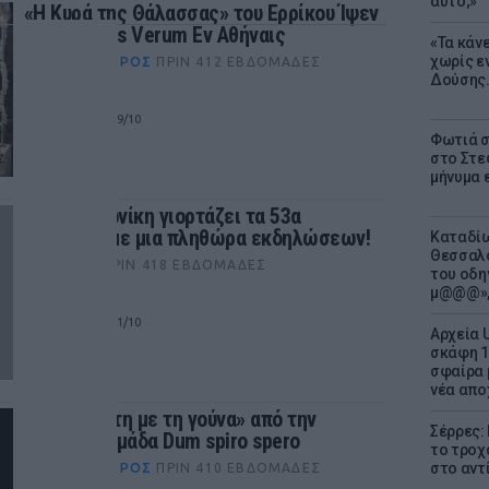
αυτό;»
«Η Κυρά της Θάλασσας» του Ερρίκου Ίψεν
στο Tempus Verum Εν Αθήναις
«Τα κάν
χωρίς ε
ΘΈΑΤΡΟ+ΧΟΡΌΣ
ΠΡΙΝ 412 ΕΒΔΟΜΆΔΕΣ
Δούσης.
ΑΘΗΝΑ
από 10/09 έως 09/10
Φωτιά σ
στο Στεφ
μήνυμα 
Η Θεσσαλονίκη γιορτάζει τα 53α
Δημήτρια με μια πληθώρα εκδηλώσεων!
Καταδίω
Θεσσαλο
CITYΛΆΙΦ
ΠΡΙΝ 418 ΕΒΔΟΜΆΔΕΣ
του οδη
μ@@@»,
ΘΕΣΣΑΛΟΝΙΚΗ
από 29/09 έως 21/10
Αρχεία 
σκάφη 1
σφαίρα 
νέα απο
«Η Αφροδίτη με τη γούνα» από την
Σέρρες:
θεατρική ομάδα Dum spiro spero
το τροχ
στο αντ
ΘΈΑΤΡΟ+ΧΟΡΌΣ
ΠΡΙΝ 410 ΕΒΔΟΜΆΔΕΣ