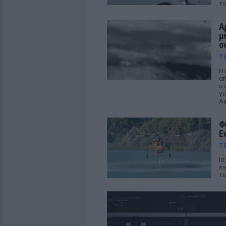
το
Α
μ
σ
Τ
Η 
απ
στ
γι
Αφ
Φ
Ε
Τ
Ισ
εν
το