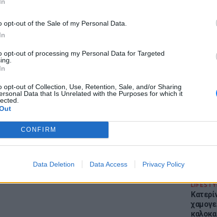
In
gr στο
Google News
και μάθετε πρώτοι
τα
o opt-out of the Sale of my Personal Data.
In
έματα για
Μόδα
,
Ομορφιά
,
Σχέσεις
και
to opt-out of processing my Personal Data for Targeted
ing.
ink.gr
!
ΕΙΔΗΣΕΙ
In
Απόψε 
r και στο Instagram
την επ
o opt-out of Collection, Use, Retention, Sale, and/or Sharing
ersonal Data that Is Unrelated with the Purposes for which it
προς Κα
lected.
εισιτήρ
ΔΙΑΦΗΜΙΣΗ
Out
CONFIRM
Data Deletion
Data Access
Privacy Policy
LIFESTY
Κατερί
χαμογε
καλοκα