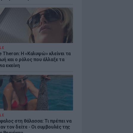
LE
e Theron: Η «Καλυψώ» κλείνει τα
ζωή και ο ρόλος που άλλαξε τα
ια εκείνη
LE
φαλος στη θάλασσα: Τι πρέπει να
αν τον δείτε - Οι συμβουλές της
ς Βερνίκου