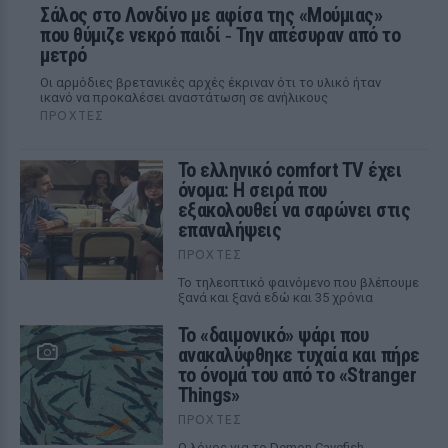
Σάλος στο Λονδίνο με αφίσα της «Μούμιας»
που θύμιζε νεκρό παιδί ‑ Την απέσυραν από το
μετρό
Οι αρμόδιες βρετανικές αρχές έκριναν ότι το υλικό ήταν
ικανό να προκαλέσει αναστάτωση σε ανήλικους
ΠΡΟΧΤΈΣ
Το ελληνικό comfort TV έχει
όνομα: Η σειρά που
εξακολουθεί να σαρώνει στις
επαναλήψεις
ΠΡΟΧΤΈΣ
Το τηλεοπτικό φαινόμενο που βλέπουμε
ξανά και ξανά εδώ και 35 χρόνια
Το «δαιμονικό» ψάρι που
ανακαλύφθηκε τυχαία και πήρε
το όνομά του από το «Stranger
Things»
ΠΡΟΧΤΈΣ
Ο λόγος για το Demon Cavefish