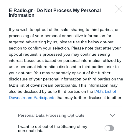
E-Radio.gr -
Do Not Process My Personal
Information
If you wish to opt-out of the sale, sharing to third parties, or
processing of your personal or sensitive information for
targeted advertising by us, please use the below opt-out
section to confirm your selection. Please note that after your
opt-out request is processed you may continue seeing
ΔΕΙΤΕ ΕΠΙΣΗΣ
interest-based ads based on personal information utilized by
us or personal information disclosed to third parties prior to
your opt-out. You may separately opt-out of the further
ΣΤΗΝ ΙΔΙΑ ΚΑΤΗΓΟΡΙΑ
disclosure of your personal information by third parties on the
IAB’s list of downstream participants. This information may
5 one‑hit wonders που έγιναν
also be disclosed by us to third parties on the
IAB’s List of
ξανά διάσημοι από… ατύχημα
Downstream Participants
that may further disclose it to other
ΣΉΜΕΡΑ
third parties.
Η τύχη δεν προβλέπεται, αλλά όταν
χαμογελάσει, αποδεικνύει ότι ορισμένα
Personal Data Processing Opt Outs
τραγούδια έχουν πολύ περισσότερες
«ζωές» από όσες νομίζαμε
I want to opt-out of the Sharing of my
personal data.