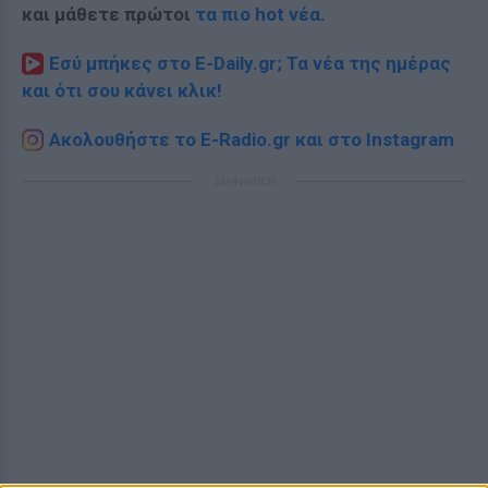
και μάθετε πρώτοι
τα πιο hot νέα
.
Εσύ μπήκες στο E-Daily.gr; Τα νέα της ημέρας
και ότι σου κάνει κλικ!
Ακολουθήστε το E-Radio.gr και στο Instagram
ΔΙΑΦΗΜΙΣΗ