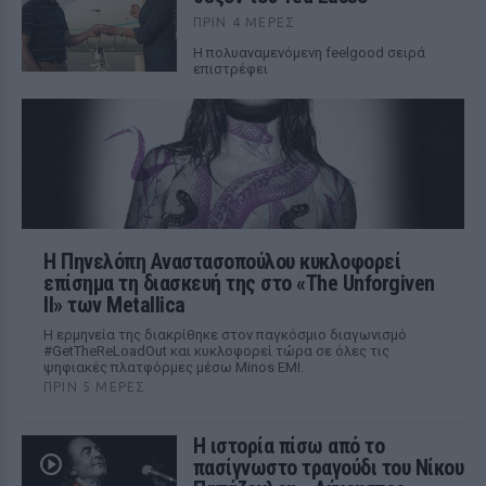
ΠΡΙΝ 4 ΜΈΡΕΣ
Η πολυαναμενόμενη feelgood σειρά
επιστρέφει
Η Πηνελόπη Αναστασοπούλου κυκλοφορεί
επίσημα τη διασκευή της στο «The Unforgiven
II» των Metallica
Η ερμηνεία της διακρίθηκε στον παγκόσμιο διαγωνισμό
#GetTheReLoadOut και κυκλοφορεί τώρα σε όλες τις
ψηφιακές πλατφόρμες μέσω Minos EMI.
ΠΡΙΝ 5 ΜΈΡΕΣ
Η ιστορία πίσω από το
πασίγνωστο τραγούδι του Νίκου