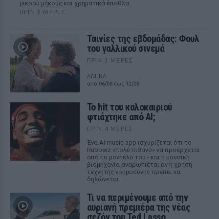
μικρού μήκους και χρηματικά έπαθλα.
ΠΡΙΝ 3 ΜΈΡΕΣ
Ταινίες της εβδομάδας: Φουλ
του γαλλικού σινεμά
ΠΡΙΝ 3 ΜΈΡΕΣ
ΑΘΗΝΑ
από 06/08 έως 12/08
Το hit του καλοκαιριού
φτιάχτηκε από AI;
ΠΡΙΝ 4 ΜΈΡΕΣ
Ένα AI music app ισχυρίζεται ότι το
Rubberz «πολύ πιθανό» να προέρχεται
από το μοντέλο του - και η μουσική
βιομηχανία αναρωτιέται αν η χρήση
τεχνητής νοημοσύνης πρέπει να
δηλώνεται.
Τι να περιμένουμε από την
αυριανή πρεμιέρα της νέας
σεζόν του Ted Lasso