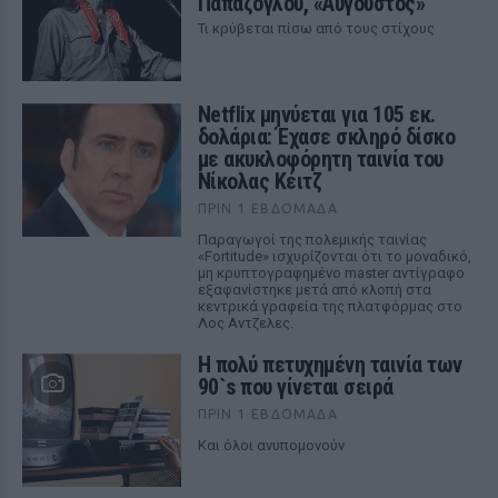
Παπάζογλου, «Αύγουστος»
Τι κρύβεται πίσω από τους στίχους
Netflix μηνύεται για 105 εκ.
δολάρια: Έχασε σκληρό δίσκο
με ακυκλοφόρητη ταινία του
Νίκολας Κέιτζ
ΠΡΙΝ 1 ΕΒΔΟΜΆΔΑ
Παραγωγοί της πολεμικής ταινίας
«Fortitude» ισχυρίζονται ότι το μοναδικό,
μη κρυπτογραφημένο master αντίγραφο
εξαφανίστηκε μετά από κλοπή στα
κεντρικά γραφεία της πλατφόρμας στο
Λος Αντζελες.
Η πολύ πετυχημένη ταινία των
90`s που γίνεται σειρά
ΠΡΙΝ 1 ΕΒΔΟΜΆΔΑ
Και όλοι ανυπομονούν