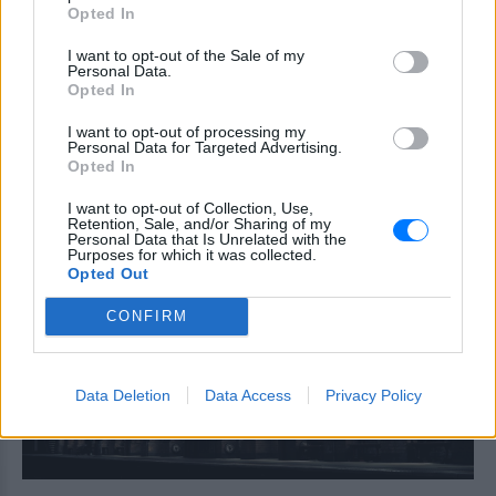
Η κωμωδία που σατίρισε τον
Opted In
νεοπλουτισμό και παραμένει
επίκαιρη
I want to opt-out of the Sale of my
Personal Data.
ΧΤΕΣ
Opted In
108 επεισόδια γέλιου: Η σειρά του Χάρη
Ρώμα που αξίζει να δούμε ξανά στις
I want to opt-out of processing my
επαναλήψεις
Personal Data for Targeted Advertising.
Opted In
5 ταινίες του Netflix για να δεις
στις διακοπές
I want to opt-out of Collection, Use,
Retention, Sale, and/or Sharing of my
ΧΤΕΣ
Personal Data that Is Unrelated with the
Purposes for which it was collected.
Aνάλαφρες, διασκεδαστικές και
Opted Out
ταξιδιάρικες ιστορίες που προσφέρουν
την απόλυτη αίσθηση απόδρασης
CONFIRM
Data Deletion
Data Access
Privacy Policy