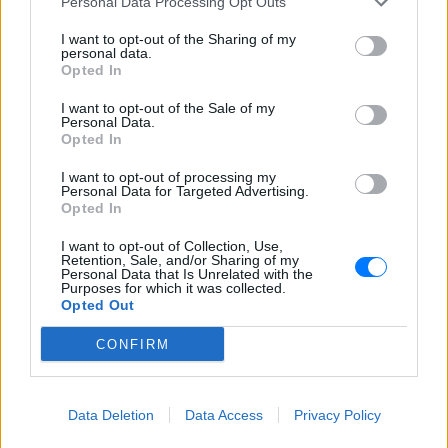
Personal Data Processing Opt Outs
I want to opt-out of the Sharing of my
ΣΤΗΝ ΙΔΙΑ ΚΑΤΗΓΟΡΙΑ
personal data.
Opted In
Γιατί τα κομπλιμέντα σε
φέρνουν σε δύσκολη θέση (και
I want to opt-out of the Sale of my
Personal Data.
τι λέει η ψυχολογία)
Opted In
ΠΡΙΝ 10 ΏΡΕΣ
I want to opt-out of processing my
Από πού ξεκινά η αμηχανία όταν σε
Personal Data for Targeted Advertising.
επαινούν
Opted In
3 σημάδια πως χρειάζεσαι
I want to opt-out of Collection, Use,
βιταμίνη D
Retention, Sale, and/or Sharing of my
Personal Data that Is Unrelated with the
ΠΡΙΝ 10 ΏΡΕΣ
Purposes for which it was collected.
Opted Out
Το σώμα σου σου στέλνει μηνύματα… το
θέμα είναι αν τα ακούς
CONFIRM
Χαμηλός σίδηρος; Τα 4 σημάδια
που δεν πρέπει ποτέ να
αγνοήσετε
Data Deletion
Data Access
Privacy Policy
ΠΡΙΝ 10 ΏΡΕΣ