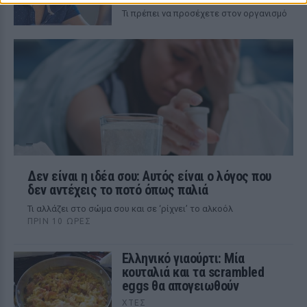
Τι πρέπει να προσέχετε στον οργανισμό
Δεν είναι η ιδέα σου: Αυτός είναι ο λόγος που
δεν αντέχεις το ποτό όπως παλιά
Τι αλλάζει στο σώμα σου και σε ‘ρίχνει’ το αλκοόλ
ΠΡΙΝ 10 ΏΡΕΣ
Ελληνικό γιαούρτι: Μία
κουταλιά και τα scrambled
eggs θα απογειωθούν
ΧΤΕΣ