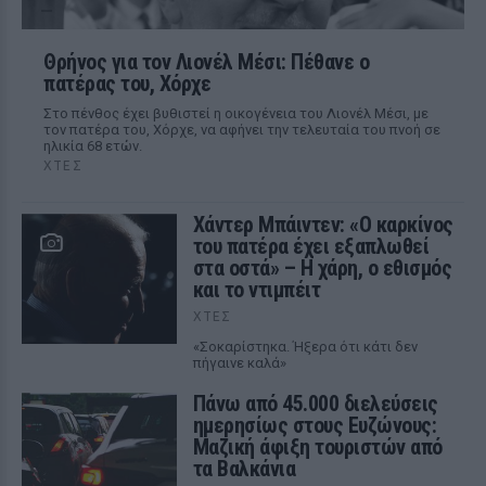
Θρήνος για τον Λιονέλ Μέσι: Πέθανε ο
πατέρας του, Χόρχε
Στο πένθος έχει βυθιστεί η οικογένεια του Λιονέλ Μέσι, με
τον πατέρα του, Χόρχε, να αφήνει την τελευταία του πνοή σε
ηλικία 68 ετών.
ΧΤΕΣ
Χάντερ Μπάιντεν: «Ο καρκίνος
του πατέρα έχει εξαπλωθεί
στα οστά» – Η χάρη, ο εθισμός
και το ντιμπέιτ
ΧΤΕΣ
«Σοκαρίστηκα. Ήξερα ότι κάτι δεν
πήγαινε καλά»
Πάνω από 45.000 διελεύσεις
ημερησίως στους Ευζώνους:
Μαζική άφιξη τουριστών από
τα Βαλκάνια