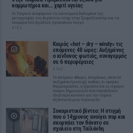
κομμωτήρια και... χαρτί υγείας
Οι Τούρκοί αναφέρουν τα οικονομικά δεδομένα της
μεταγραφής του Αιγύπτιου σταρ στην Τραμπζονσπόρ και τα
νούμερα που βγάζουν, προκαλούν ίλιγγο
ΧΤΕΣ
Καιρός «hot – dry – windy» τις
επόμενες 48 ώρες: Αυξημένος
ο κίνδυνος φωτιάς, συναγερμός
σε 6 περιφέρειες
ΧΤΕΣ
Το επόμενο 48ωρο, επομένως, απαιτεί
αυξημένη προσοχή, καθώς οι υψηλές
θερμοκρασίες, η ξηρασία και οι ισχυροί
άνεμοι δημιουργούν ένα περιβάλλον
ιδιαίτερα ευνοϊκό για την ταχεία
εξάπλωση μιας πυρκαγιάς
Σοκαριστικό βίντεο: Η στιγμή
που ο 14χρονος ανοίγει πυρ και
σκορπάει τον θάνατο σε
σχολείο στη Ταϊλάνδη