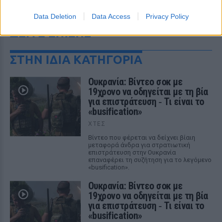
Data Deletion
Data Access
Privacy Policy
ΔΕΙΤΕ ΕΠΙΣΗΣ
ΣΤΗΝ ΙΔΙΑ ΚΑΤΗΓΟΡΙΑ
Ουκρανία: Βίντεο σοκ με
19χρονο να οδηγείται με τη βία
για επιστράτευση ‑ Τι είναι το
«busification»
ΧΤΕΣ
Βίντεο που φέρεται να δείχνει βίαιη
μεταφορά άνδρα για στρατιωτική
επιστράτευση στην Ουκρανία
επαναφέρει τη συζήτηση για το λεγόμενο
«busification».
Ουκρανία: Βίντεο σοκ με
19χρονο να οδηγείται με τη βία
για επιστράτευση ‑ Τι είναι το
«busification»