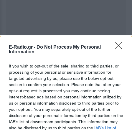
E-Radio.gr -
Do Not Process My Personal
Information
If you wish to opt-out of the sale, sharing to third parties, or
processing of your personal or sensitive information for
targeted advertising by us, please use the below opt-out
section to confirm your selection. Please note that after your
Ακολουθήστε το E-Radio.gr στο
Google News
opt-out request is processed you may continue seeing
και μάθετε πρώτοι
τα πιο hot νέα
.
interest-based ads based on personal information utilized by
us or personal information disclosed to third parties prior to
Για ακόμη περισσότερα
νέα
, μπείτε στην
ροή
your opt-out. You may separately opt-out of the further
disclosure of your personal information by third parties on the
ειδήσεων
του E-Daily.gr
IAB’s list of downstream participants. This information may
also be disclosed by us to third parties on the
IAB’s List of
Ακολουθήστε το E-Radio.gr και στο Instagram