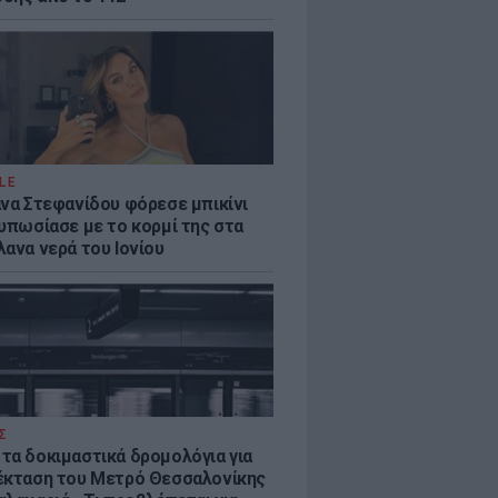
LE
άνα Στεφανίδου φόρεσε μπικίνι
τυπωσίασε με το κορμί της στα
λανα νερά του Ιονίου
Σ
τα δοκιμαστικά δρομολόγια για
έκταση του Μετρό Θεσσαλονίκης