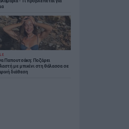
λαμαριά - Τι προβλέπεται για
ια
LE
να Παπουτσάκη: Ποζάρει
λαστή με μπικίνι στη θάλασσα σε
ιρινή διάθεση