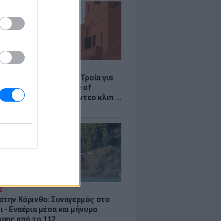
LE
κινό χωριό που έγινε Τροία για
an, Yunkai για το Game of
 και σκηνικό για το βίντεο κλιπ ...
νδή
Σ
στην Κόρινθο: Συναγερμός στο
 - Εναέρια μέσα και μήνυμα
σης από το 112