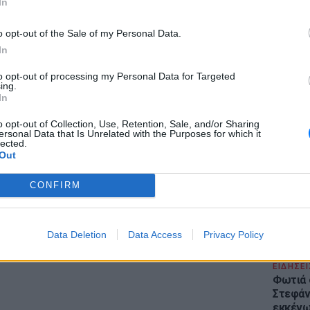
In
o opt-out of the Sale of my Personal Data.
In
to opt-out of processing my Personal Data for Targeted
ε και την 7χρονη οτι είχε καρκίνο,
ing.
LIFESTY
In
οκειμένου να λαμβάνει μέρος σε διάφορες
Το μαρο
 να μαζεύει και από εκεί χρήματα.
τον Nol
o opt-out of Collection, Use, Retention, Sale, and/or Sharing
ersonal Data that Is Unrelated with the Purposes for which it
Thrones
lected.
της Βα
Out
ΔΙΑΦΗΜΙΣΗ
CONFIRM
Data Deletion
Data Access
Privacy Policy
ΕΙΔΗΣΕΙ
Φωτιά 
Στεφάνι
εκκένω