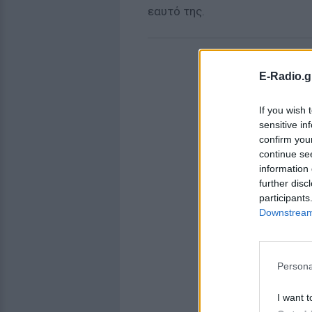
εαυτό της.
E-Radio.g
If you wish 
sensitive in
confirm you
continue se
information 
further disc
participants
Downstream 
Persona
I want t