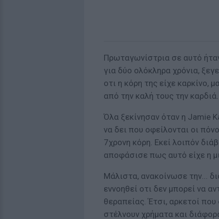
Πρωταγωνίστρια σε αυτό ήταν 
για δύο ολόκληρα χρόνια, ξεγ
οτι η κόρη της είχε καρκίνο, 
από την καλή τους την καρδιά.
Όλα ξεκίνησαν όταν η Jamie K
να δει που οφείλονται οι πόν
7χρονη κόρη. Εκεί λοιπόν διά
αποφάσισε πως αυτό είχε η μ
Μάλιστα, ανακοίνωσε την... δ
εννοηθεί οτι δεν μπορεί να α
θεραπείας. Έτσι, αρκετοί που
στέλνουν χρήματα και διάφορ