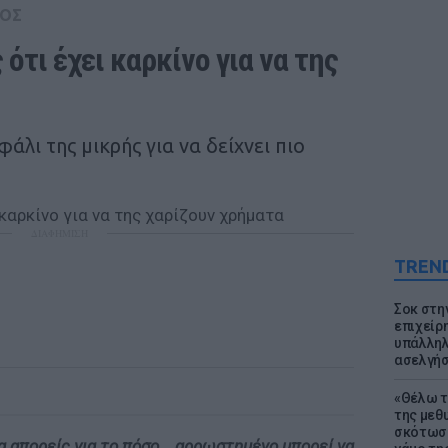
ΟΣ
ότι έχει καρκίνο για να της 
άλι της μικρής για να δείχνει πιο
ΔΙΑΦΗΜΙΣΗ
TREN
Σοκ στη
επιχείρ
υπάλληλ
ασελγήσ
«Θέλω τ
της μεθ
σκότωσε
α απορείς για το πόσο... αρρωστημένο μπορεί να