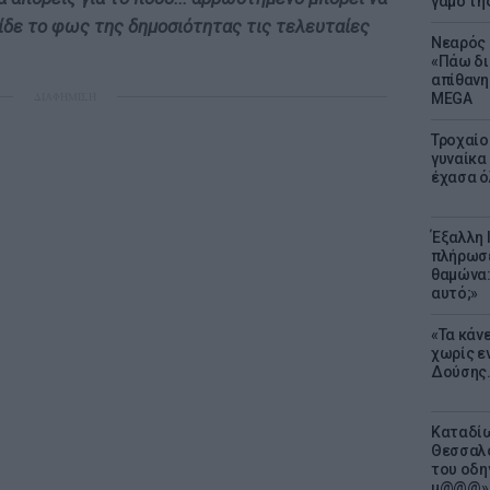
γάμο τη
είδε το φως της δημοσιότητας τις τελευταίες
Νεαρός 
«Πάω δι
απίθανη
ΔΙΑΦΗΜΙΣΗ
MEGA
Τροχαίο
γυναίκα 
έχασα ό
Έξαλλη 
πλήρωσε
θαμώνα:
αυτό;»
«Τα κάν
χωρίς ε
Δούσης.
Καταδίω
Θεσσαλο
του οδη
μ@@@»,