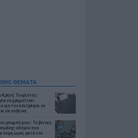
DING ΘΕΜΑΤΑ
ν Κρήτη: Τουρίστας
ησε να χρηματίσει
ο για του επιτρέψει να
ει σε ανήλικη
ον μπαμπά μου»: Το βίντεο
υσμένης οδηγού που
 νύφη ώρες μετά τον