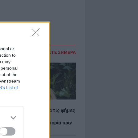
sonal or
ΔΙΑΒΑΣΤΕ ΣΗΜΕΡΑ
ection to
ou may
 personal
out of the
 downstream
B’s List of
LE
η Βουλγαράκη ξεσπά για τις φήμες
ού με τον Ιωαννίδη:
αυρώστε καμία πληροφορία πριν
ύσετε τη βλακεία σας»