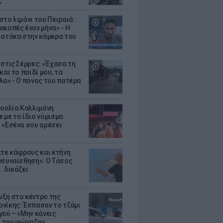
ς
στο λιμάνι του Πειραιά:
ακοπές έναν μήνα» - Η
 ατάκα στην κάμερα του
 στις Σέρρες: «Έχασα τη
και το παιδί μου, τα
λα» - Ο πόνος του πατέρα
Ιουλία Καλλιμάνη
 με το ίδιο νόμισμα
 «Εσένα σου αρέσει
ετε κάφρους και κτήνη
νσυναίσθηση»: Ο Τάσος
..δικάζει
ξη στο κέντρο της
νίκης: Έσπασαν το τζάμι
γού – «Μην κάνεις
 του φώναζαν