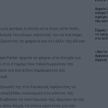
Αρχεία 
σκάφη 1
σφαίρα 
νέα απο
μία μητέρα, η οποία ούτε λίγο, ούτε πολύ,
Σέρρες:
ελούσε τον κόσμο, κάνοντάς τον να πιστέψει
το τροχ
στο αντ
μαζεύοντας τα χρήματα και ότι άλλο της έδιναν
«Δεν το 
Αμερικα
aye Parker άρχισε να ψάχνει στο Google για
Αφγανό 
οι στο στομάχι που ταλαιπωρούσαν την
βασε για ένα είδος λεμφώματος και
ικρή.
ιάγνωσή της στο Facebook, αφήνοντας να
νταπεξέλθει οικονομικά στο κόστος της
 διάβασαν το ποστάρισμά της, άρχισαν να της
α άλλα δώρα, τα οποία κρατούσε για τον