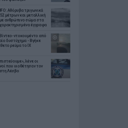
UFO: Αθόρυβα τριγωνικά
52 μέτρων και μεταλλική
με ανθρώπινο σώμα στα
χαρακτηρισμένα έγγραφα
 Βίντεο-ντοκουμέντο από
αίο δυστύχημα - Βγήκε
ίθετο ρεύμα το ΙΧ
πιστεύουμε», λένε οι
νοί που υιοθέτησαν τον
στη Λέσβο