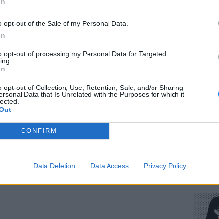
In
της Μέλανι, που έχει έδρα το Σίδνεϋ στην
δισεκ. δολάρια.
o opt-out of the Sale of my Personal Data.
In
 σε 179 χώρες, ενώ κάθε δευτερόλεπτο
σω της ιστοσελίδας της.
to opt-out of processing my Personal Data for Targeted
ΕΥ ΖΗΝ
ing.
Πώς να
In
στους 
o opt-out of Collection, Use, Retention, Sale, and/or Sharing
ersonal Data that Is Unrelated with the Purposes for which it
lected.
Out
CONFIRM
POP CU
Data Deletion
Data Access
Privacy Policy
Η κωμω
νεοπλο