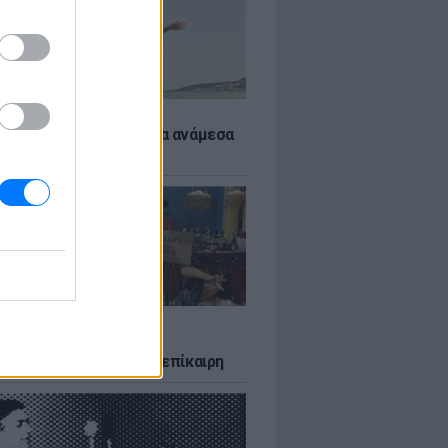
 αποφύγεις το σύγκαμα ανάμεσα
μηρούς
LTURE
δία που σατίρισε τον
υτισμό και παραμένει επίκαιρη