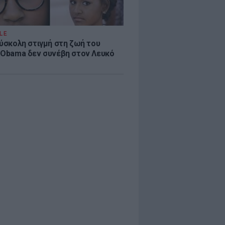
LE
δύσκολη στιγμή στη ζωή του
 Obama δεν συνέβη στον Λευκό