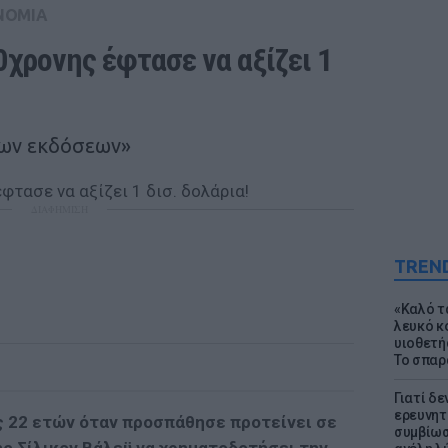
ΝΟΜΙΑ
0χρονης έφτασε να αξίζει 1 
των εκδόσεων»
ΔΙΑΦΗΜΙΣΗ
TREN
«Καλό τα
λευκό κ
υιοθετή
Το σπαρ
Γιατί δε
ερευνητ
ς 22 ετών όταν προσπάθησε προτείνει σε
συμβίωσ