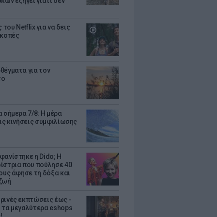
κων εξηγεί γιατί δεν
ς του Netflix για να δεις
ακοπές
θέγματα για τον
το
 σήμερα 7/8: Η μέρα
τις κινήσεις συμφιλίωσης
φανίστηκε η Dido; Η
ίστρια που πούλησε 40
κους άφησε τη δόξα και
ζωή
ρινές εκπτώσεις έως -
 τα μεγαλύτερα eshops
!