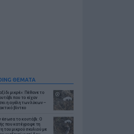
DING ΘΕΜΑΤΑ
ξίδι μικρέ»: Πέθανε το
ουτάβι που το είχαν
σει η αγέλη των λύκων –
ακτικό βίντεο
ν έσωσα το κουτάβι: Ο
ής που κατέγραφε τη
η του μικρού σκυλιού με