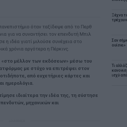
Ξέχνα τ
τρέχουν
 πανεπιστήμιο όταν ταξίδεψε από το Περθ
νια για να συναντήσει τον επενδυτή Μπιλ
Σαν σήμ
σε η ιδέα γιατί μιλούσε συνέχεια στο
ουίσκι»
κά χρόνια αργότερα η Πέρκινς.
ε «στο μέλλον των εκδόσεων» μέσω του
Τι αλλά
λατφόρμας με στόχο να επιτρέψει στον
κανονισ
 οτιδήποτε, από ευχετήριες κάρτες και
ισχύ απ
αι ημερολόγια.
κτίμησε ιδιαίτερα την ιδέα της, τη σύστησε
επενδυτών, μηχανικών και
ΔΙΑΦΗΜΙΣΗ