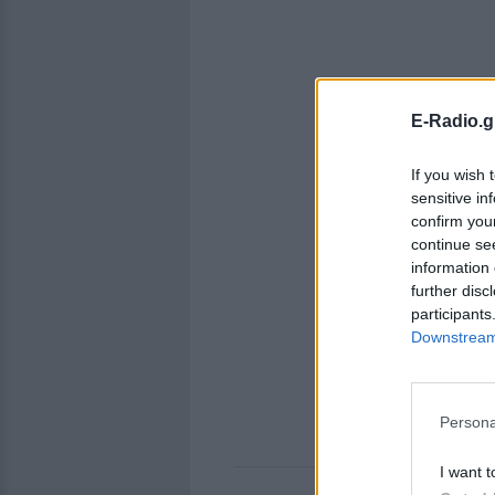
E-Radio.g
If you wish 
sensitive in
confirm you
continue se
information 
further disc
participants
Downstream 
Persona
I want t