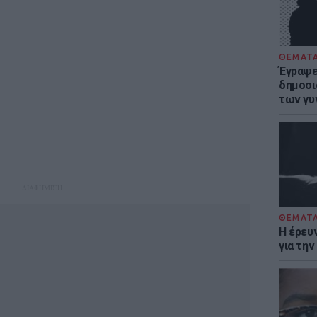
ΘΕΜΑΤ
Έγραψε 
δημοσι
των γυ
ΔΙΑΦΗΜΙΣΗ
ΘΕΜΑΤ
Η έρευ
για τη