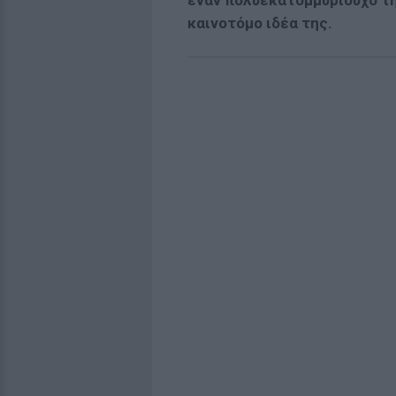
έναν πολυεκατομμυριούχο τη
καινοτόμο ιδέα της.