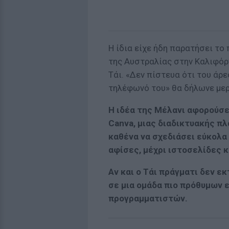
Η ίδια είχε ήδη παρατήσει το
της Αυστραλίας στην Καλιφόρ
Τάι. «Δεν πίστευα ότι του άρε
τηλέφωνό του» θα δήλωνε μερι
Η ιδέα της Μέλανι αφορούσ
Canva, μιας διαδικτυακής π
καθένα να σχεδιάσει εύκολα
αφίσες, μέχρι ιστοσελίδες κ
Αν και ο Τάι πράγματι δεν ε
σε μια ομάδα πιο πρόθυμων 
προγραμματιστών.