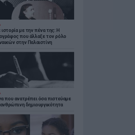
Α
ιστορία με την πένα της: Η
ογράφος που άλλαξε τον ρόλο
ναικών στην Παλαιστίνη
Α
να που ανατρέπει όσα πιστεύαμε
ν ανθρώπινη δημιουργικότητα