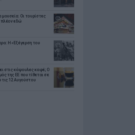
α μουσεία: Οι τουρίστες
 πλέον εδώ
ερα: Η «Εξέγερση του
ζει στις κάψουλες καφέ; Ο
μός της ΕΕ που τίθεται σε
ό τις 12 Αυγούστου