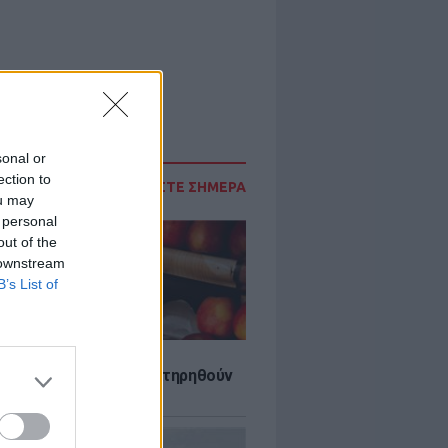
sonal or
ection to
ΔΙΑΒΑΣΤΕ ΣΗΜΕΡΑ
ou may
 personal
out of the
 downstream
B’s List of
τα που μπορουν να διατηρηθούν
ψυγείου το καλοκαίρι