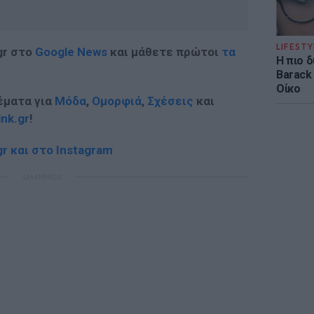
LIFESTY
gr στο
Google News
και μάθετε πρώτοι
τα
Η πιο 
Barack
Οίκο
έματα για
Μόδα
,
Ομορφιά
,
Σχέσεις
και
ink.gr
!
r και στο Instagram
ΔΙΑΦΗΜΙΣΗ