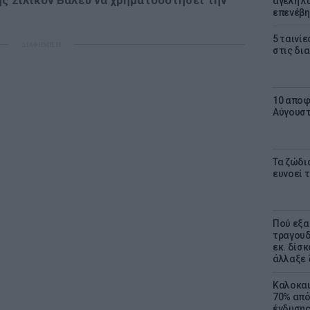
ς Σίλικον Βάλεϋ να χρηματοδοτήσει την
αγέλη λύ
επενέβη
5 ταινίε
ΔΙΑΦΗΜΙΣΗ
στις δι
10 αποφ
Αύγουσ
Τα ζώδια
ευνοεί 
Πού εξα
τραγουδ
εκ. δίσ
άλλαξε 
Καλοκαι
70% από
ένδυσης