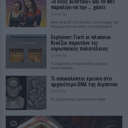
«ο νέος Αϊνστάιν» και το MIT
παραλίγο να την ... χάσει
ΣΉΜΕΡΑ
Από γκαράζ στο Σικάγο, στην αιχμή της
θεωρητικής φυσικής στο Χάρβαρντ
Explainer: Γιατί οι πλούσιοι
Κινέζοι παρατάνε τις
ευρωπαϊκές πολυτέλειες
ΣΉΜΕΡΑ
Τι συμβαίνει στην κινεζική αγορά
πολυτελείας;
Τι αποκαλύπτει έρευνα στο
αρχαιότερο DNA της Αιγύπτου
ΣΉΜΕΡΑ
Το αρχαιότερο αιγυπτιακό DNA