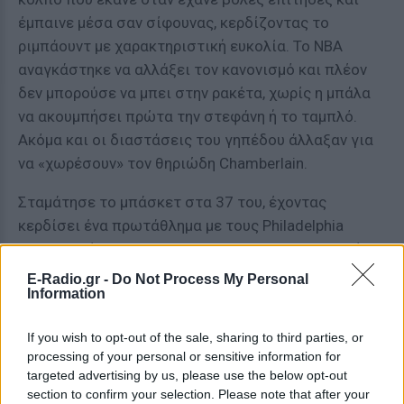
έμπαινε μέσα σαν σίφουνας, κερδίζοντας το
ριμπάουντ με χαρακτηριστική ευκολία. Το NBA
αναγκάστηκε να αλλάξει τον κανονισμό και πλέον
δεν μπορούσε να μπει στην ρακέτα, χωρίς η μπάλα
να ακουμπήσει πρώτα την στεφάνη ή το ταμπλό.
Ακόμα και οι διαστάσεις του γηπέδου άλλαξαν για
να «χωρέσουν» τον θηριώδη Chamberlain.
Σταμάτησε το μπάσκετ στα 37 του, έχοντας
κερδίσει ένα πρωτάθλημα με τους Philadelphia
76ers και ένα με τους Los Angeles Lakers. Επιπλέον
ανακηρύχθηκε MVP το 1960 και άλλες τρεις
E-Radio.gr -
Do Not Process My Personal
Information
διαδοχικές σεζόν, από το 1966 μέχρι και το 1968.
If you wish to opt-out of the sale, sharing to third parties, or
processing of your personal or sensitive information for
targeted advertising by us, please use the below opt-out
@twitter.com
section to confirm your selection. Please note that after your