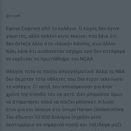
@si.com
Έφυγε ξαφνικά από το κολέγιο. Ο λόγος δεν έγινε
γνωστός, αλλά πολλοί είναι εκείνοι που λένε ότι
δεν άντεξε άλλο στο «λευκό» Κάνσας, ενώ άλλοι
πάλι λένε ότι αισθανόταν άσχημα που δεν κατάφερε
να κερδίσει το πρωτάθλημα του NCAA.
Θέλησε τότε να παίξει επαγγελματικά. Αλλά το NBA
δεν δεχόταν τότε αθλητές που δεν είχαν τελειώσει
το κολέγιο. Γι’ αυτό, του απαγόρευσαν για έναν
χρόνο της είσοδό του σε αυτό. Δεν μπορούσε όμως
να σταματήσει απλά να παίζει μπάσκετ. Η λύση
ήταν μια και άκουγε στο όνομα Harlem Globetrotters.
Του έδωσαν 50.000 δολάρια (σχεδόν μισό
εκατομμύριο σε σημερινά ποσά) και ταξίδεψε μαζί