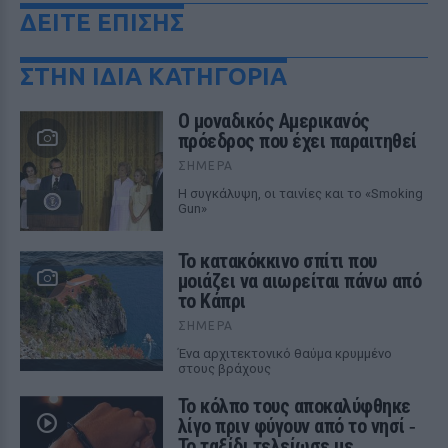
ΔΕΙΤΕ ΕΠΙΣΗΣ
ΣΤΗΝ ΙΔΙΑ ΚΑΤΗΓΟΡΙΑ
Ο μοναδικός Αμερικανός
πρόεδρος που έχει παραιτηθεί
ΣΉΜΕΡΑ
Η συγκάλυψη, οι ταινίες και το «Smoking
Gun»
Το κατακόκκινο σπίτι που
μοιάζει να αιωρείται πάνω από
το Κάπρι
ΣΉΜΕΡΑ
Ένα αρχιτεκτονικό θαύμα κρυμμένο
στους βράχους
Το κόλπο τους αποκαλύφθηκε
λίγο πριν φύγουν από το νησί ‑
Το ταξίδι τελείωσε με