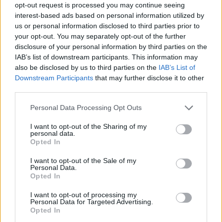
opt-out request is processed you may continue seeing
«Έφυγε» νωρίς, στα 63 του χρόνια, στις 12
interest-based ads based on personal information utilized by
Οκτωβρίου του 1999. Ο Wilt Chamberlain υπήρξε
us or personal information disclosed to third parties prior to
your opt-out. You may separately opt-out of the further
ένας από τους πιο χαρισματικούς και πιο
disclosure of your personal information by third parties on the
σημαντικούς παίκτες στην ιστορία του NBA και
IAB’s list of downstream participants. This information may
συνολικά του μπάσκετ. Αρκετοί είναι εκείνοι που
also be disclosed by us to third parties on the
IAB’s List of
πιστεύουν πως η προσφορά του ήταν παρόμοια με
Downstream Participants
that may further disclose it to other
third parties.
εκείνη των Bill Russell, Magic Johnson και Michael
Jordan.
Personal Data Processing Opt Outs
ΔΙΑΦΗΜΙΣΗ
I want to opt-out of the Sharing of my
personal data.
Opted In
I want to opt-out of the Sale of my
Personal Data.
Opted In
I want to opt-out of processing my
Personal Data for Targeted Advertising.
Opted In