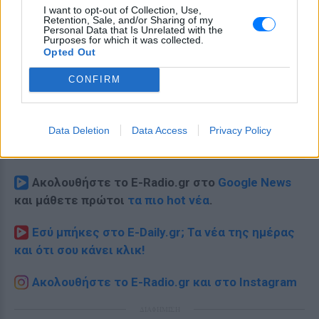
I want to opt-out of Collection, Use,
Retention, Sale, and/or Sharing of my
Personal Data that Is Unrelated with the
Purposes for which it was collected.
Opted Out
CONFIRM
Data Deletion
Data Access
Privacy Policy
Ακολουθήστε το E-Radio.gr στο
Google News
και μάθετε πρώτοι
τα πιο hot νέα
.
Εσύ μπήκες στο E-Daily.gr; Τα νέα της ημέρας
και ότι σου κάνει κλικ!
Ακολουθήστε το E-Radio.gr και στο Instagram
ΔΙΑΦΗΜΙΣΗ