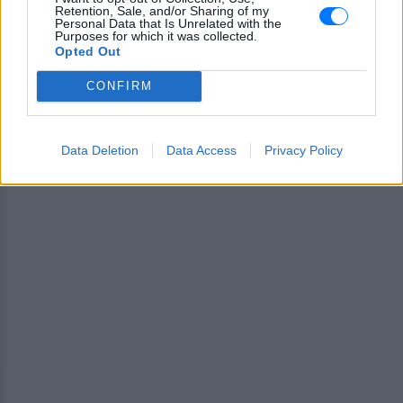
Retention, Sale, and/or Sharing of my
και μάθετε πρώτοι
τα πιο hot νέα
.
Personal Data that Is Unrelated with the
Purposes for which it was collected.
Opted Out
Για ακόμη περισσότερα
νέα
, μπείτε στην
ροή
ειδήσεων
του E-Daily.gr
CONFIRM
Ακολουθήστε το E-Radio.gr και στο Instagram
Data Deletion
Data Access
Privacy Policy
ΔΙΑΦΗΜΙΣΗ