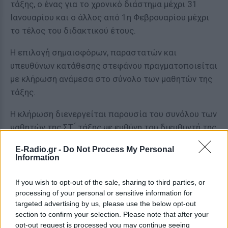
τάξης, o ένας για το χρονικό διάστημα μέχρι 31
Ιανουαρίου και o άλλος από 1η Φεβρουαρίου μέχρι
το τέλος του διδακτικού έτους.
Η επιλογή σημαιοφόρων, παραστατών και
υπευθύνων κατάθεσης στεφάνου πραγματοποιείται
με κλήρωση ανάμεσα στο σύνολο των μαθητών της
τάξης.
Η κλήρωση διενεργείται παρουσία του συνόλου των
μαθητών της ΣΤ ́ τάξης με ευθύνη του διευθυντή της
σχολικής μονάδας ή του νόμιμου αναπληρωτή του
E-Radio.gr -
Do Not Process My Personal
και συντάσσεται σχετικό πρακτικό Συλλόγου
Information
Διδασκόντων.
If you wish to opt-out of the sale, sharing to third parties, or
[ΠΗΓΗ]
processing of your personal or sensitive information for
targeted advertising by us, please use the below opt-out
section to confirm your selection. Please note that after your
ΔΙΑΦΗΜΙΣΗ
opt-out request is processed you may continue seeing