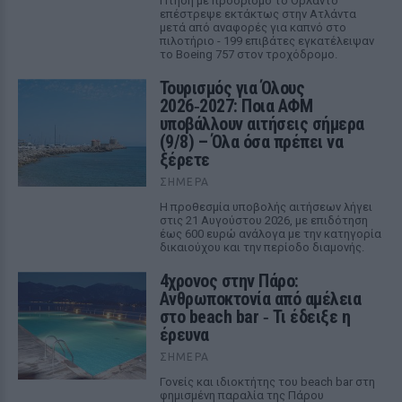
Πτήση με προορισμό το Ορλάντο
επέστρεψε εκτάκτως στην Ατλάντα
μετά από αναφορές για καπνό στο
πιλοτήριο - 199 επιβάτες εγκατέλειψαν
το Boeing 757 στον τροχόδρομο.
Τουρισμός για Όλους
2026‑2027: Ποια ΑΦΜ
υποβάλλουν αιτήσεις σήμερα
(9/8) – Όλα όσα πρέπει να
ξέρετε
ΣΉΜΕΡΑ
Η προθεσμία υποβολής αιτήσεων λήγει
στις 21 Αυγούστου 2026, με επιδότηση
έως 600 ευρώ ανάλογα με την κατηγορία
δικαιούχου και την περίοδο διαμονής.
4χρονος στην Πάρο:
Ανθρωποκτονία από αμέλεια
στο beach bar ‑ Τι έδειξε η
έρευνα
ΣΉΜΕΡΑ
Γονείς και ιδιοκτήτης του beach bar στη
φημισμένη παραλία της Πάρου