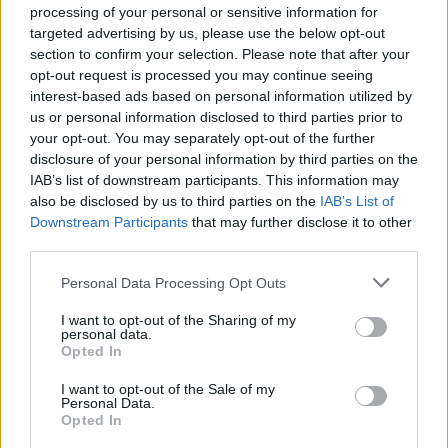
ΠΡΙΝ 11 ΏΡΕΣ
processing of your personal or sensitive information for
targeted advertising by us, please use the below opt-out
Ο δικηγόρος της 46χρονης
κατηγορούμενης για την επίθεση
section to confirm your selection. Please note that after your
στη Marfin, επιμένει κατηγορηματικά πως
opt-out request is processed you may continue seeing
τα στοιχεία που έχει στα χέρια της η
interest-based ads based on personal information utilized by
αστυνομία δεν στέκουν.
us or personal information disclosed to third parties prior to
Καιρός: Πού θα «χτυπήσει» η
your opt-out. You may separately opt-out of the further
ζέστη σήμερα
disclosure of your personal information by third parties on the
IAB’s list of downstream participants. This information may
ΠΡΙΝ 11 ΏΡΕΣ
also be disclosed by us to third parties on the
IAB’s List of
Δείτε πού θα χτυπήσει περισσότερο η
Downstream Participants
ζέστη και πώς να προετοιμαστείτε
that may further disclose it to other
third parties.
Personal Data Processing Opt Outs
I want to opt-out of the Sharing of my
personal data.
Opted In
I want to opt-out of the Sale of my
Personal Data.
Opted In
Αύγουστος: Ρεκόρ Αναχωρήσεων με 56.000