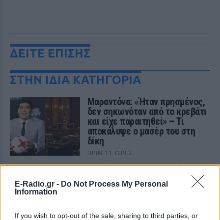
ΔΕΙΤΕ ΕΠΙΣΗΣ
ΣΤΗΝ ΙΔΙΑ ΚΑΤΗΓΟΡΙΑ
Μαραντόνα: «Ήταν πρησμένος,
δεν σηκωνόταν από το κρεβάτι
και είχε παραιτηθεί» – Τι
αποκάλυψε ο μασέρ του στη
δίκη
ΠΡΙΝ 11 ΏΡΕΣ
Η κατάθεση του Νικολά Ταφαρέλ στο
δικαστήριο
E-Radio.gr -
Do Not Process My Personal
Marfin: Επιμένει ο δικηγόρος
Information
της 46χρονης για την
ταυτοποίηση
If you wish to opt-out of the sale, sharing to third parties, or