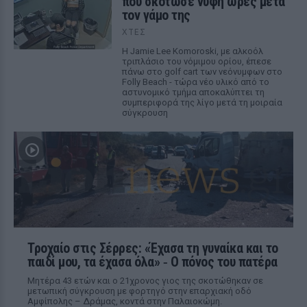
που σκότωσε νύφη ώρες μετά
τον γάμο της
ΧΤΕΣ
Η Jamie Lee Komoroski, με αλκοόλ
τριπλάσιο του νόμιμου ορίου, έπεσε
πάνω στο golf cart των νεόνυμφων στο
Folly Beach - τώρα νέο υλικό από το
αστυνομικό τμήμα αποκαλύπτει τη
συμπεριφορά της λίγο μετά τη μοιραία
σύγκρουση
Τροχαίο στις Σέρρες: «Έχασα τη γυναίκα και το
παιδί μου, τα έχασα όλα» ‑ Ο πόνος του πατέρα
Μητέρα 43 ετών και ο 21χρονος γιος της σκοτώθηκαν σε
μετωπική σύγκρουση με φορτηγό στην επαρχιακή οδό
Αμφίπολης – Δράμας, κοντά στην Παλαιοκώμη.