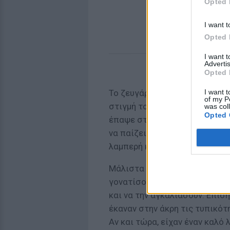
Opted 
I want t
Opted 
I want 
Advertis
Opted 
I want t
Το ζευγάρι δέχτηκε και τα πρ
of my P
στιγμή το πόσο ευτυχισμένοι ε
was col
Opted 
έπαψε στιγμή να γελά, να αστε
να παίζει με τα παιδάκια. Κι
λαμπερή κι ευτυχισμένη. Και 
Μάλιστα και οι δύο δε δίστα
γονατίσουν μπροστά σε μία η
και να την αγκαλιάσουν. Επίσ
έκαναν στην άκρη τις τυπικότη
Αν και τώρα, είχαν έναν καλό 