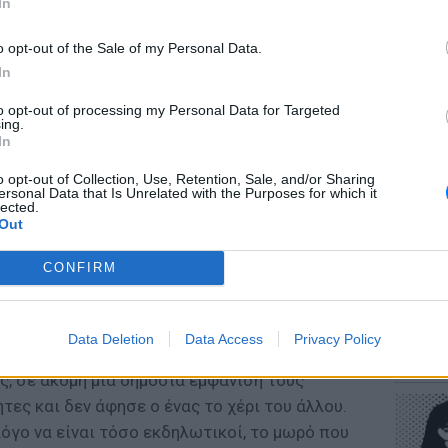
In
o opt-out of the Sale of my Personal Data.
In
to opt-out of processing my Personal Data for Targeted
ΕΥ ΖΗΝ
ing.
Πώς να
In
στους 
o opt-out of Collection, Use, Retention, Sale, and/or Sharing
ώτα δώρα για το μωρό, ενώ δεν έκρυβαν
ersonal Data that Is Unrelated with the Purposes for which it
ίναι. Ειδικά, ο πρίγκιπας Χάρι ο οποίος δεν
lected.
Out
ιεύεται και να πειράζει τον κόσμο, αλλά και
 από δίπλα η Μέγκαν Μαρκλ υπέρκομψη,
CONFIRM
πάντα προσιτή με τον κόσμο.
POP CU
σαν να «σπάσουν» το Πρωτόκολλο και να
Data Deletion
Data Access
Privacy Policy
Η κωμω
λικιωμένη κυρία, που βρισκόταν στο πλήθος
νεοπλο
ης, σε ακόμη μία δημόσια εμφάνισή τους
τες και δεν άφησε ο ένας το χέρι του άλλου.
λόγο να είναι τόσο εκδηλωτικοί, το μωρό που