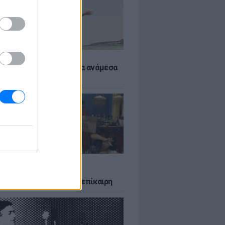
 αποφύγεις το σύγκαμα ανάμεσα
μηρούς
LTURE
δία που σατίρισε τον
υτισμό και παραμένει επίκαιρη