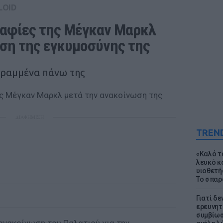
LOID
αφίες της Μέγκαν Μαρκλ 
ση της εγκυμοσύνης της
τραμμένα πάνω της
ΔΙΑΦΗΜΙΣΗ
TREN
«Καλό τα
λευκό κ
υιοθετή
Το σπαρ
Γιατί δε
ερευνητ
συμβίωσ