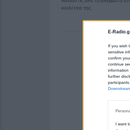
Άλλωστε, όλα τα βλέμματα ήτα
κοιλίτσα της.
E-Radio.g
If you wish 
sensitive in
confirm you
continue se
information 
further disc
participants
Downstream 
Persona
I want t