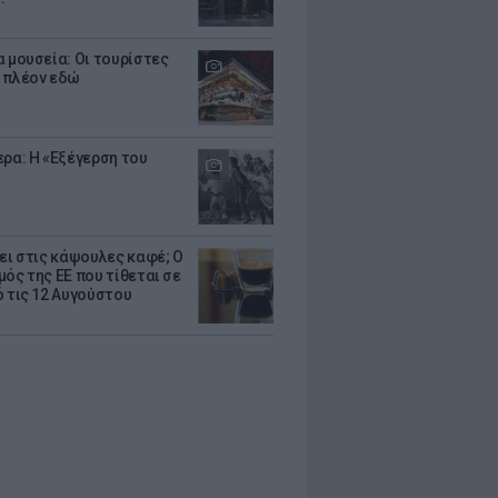
α μουσεία: Οι τουρίστες
 πλέον εδώ
ερα: Η «Εξέγερση του
ζει στις κάψουλες καφέ; Ο
μός της ΕΕ που τίθεται σε
ό τις 12 Αυγούστου