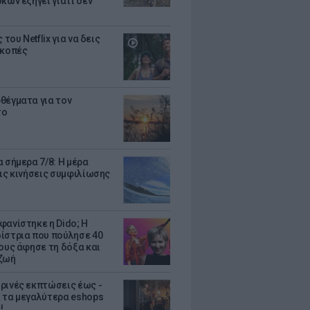
κων εξηγεί γιατί δεν
ς του Netflix για να δεις
ακοπές
θέγματα για τον
το
 σήμερα 7/8: Η μέρα
τις κινήσεις συμφιλίωσης
φανίστηκε η Dido; Η
ίστρια που πούλησε 40
κους άφησε τη δόξα και
ζωή
ρινές εκπτώσεις έως -
 τα μεγαλύτερα eshops
!