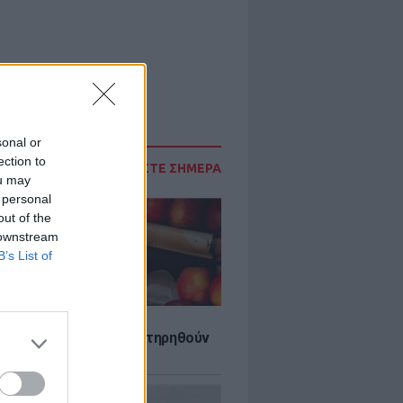
sonal or
ection to
ΔΙΑΒΑΣΤΕ ΣΗΜΕΡΑ
ou may
 personal
out of the
 downstream
B’s List of
τα που μπορουν να διατηρηθούν
ψυγείου το καλοκαίρι