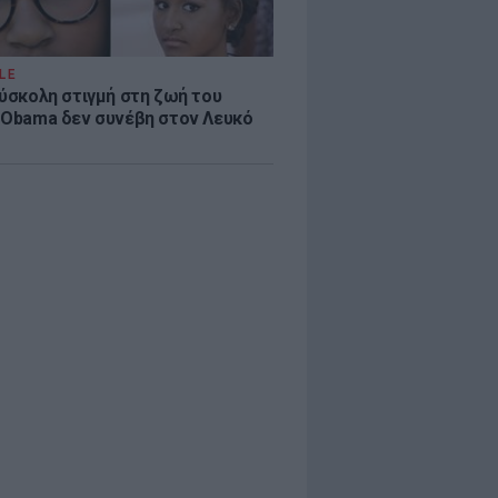
LE
δύσκολη στιγμή στη ζωή του
 Obama δεν συνέβη στον Λευκό