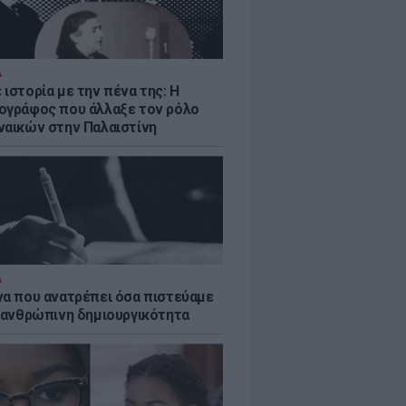
Α
ιστορία με την πένα της: Η
ογράφος που άλλαξε τον ρόλο
ναικών στην Παλαιστίνη
Α
να που ανατρέπει όσα πιστεύαμε
ν ανθρώπινη δημιουργικότητα