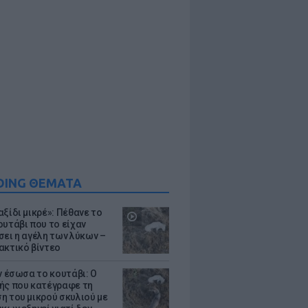
DING ΘΕΜΑΤΑ
ξίδι μικρέ»: Πέθανε το
ουτάβι που το είχαν
σει η αγέλη των λύκων –
ακτικό βίντεο
ν έσωσα το κουτάβι: Ο
ής που κατέγραφε τη
η του μικρού σκυλιού με