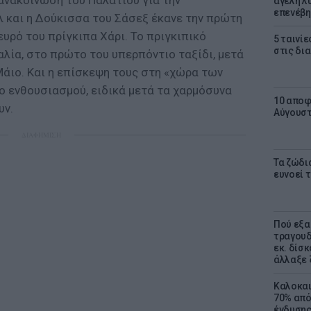
ανακοίνωση του Παλατιού για την
αγέλη λύ
επενέβη
 και η Δούκισσα του Σάσεξ έκανε την πρώτη
υρό του πρίγκιπα Χάρι. Το πριγκιπικό
5 ταινίε
στις δι
λία, στο πρώτο του υπερπόντιο ταξίδι, μετά
Μάιο. Και η επίσκεψη τους στη «χώρα των
ο ενθουσιασμού, ειδικά μετά τα χαρμόσυνα
10 αποφ
υν.
Αύγουσ
ΔΙΑΦΗΜΙΣΗ
Τα ζώδια
ευνοεί 
Πού εξα
τραγουδ
εκ. δίσ
άλλαξε 
Καλοκαι
70% από
ένδυσης