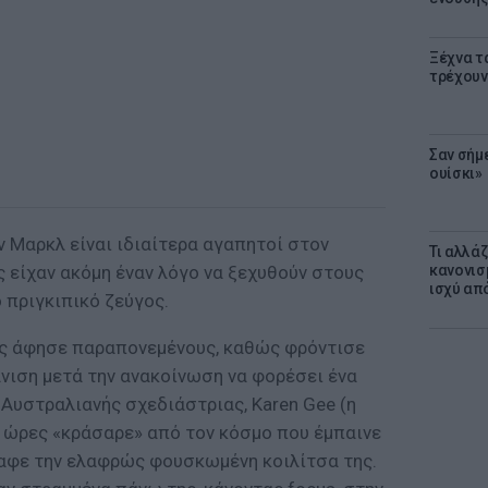
Ξέχνα τ
τρέχουν
Σαν σήμ
ουίσκι»
ν Μαρκλ είναι ιδιαίτερα αγαπητοί στον
Τι αλλά
ς είχαν ακόμη έναν λόγο να ξεχυθούν στους
κανονισ
ισχύ απ
 πριγκιπικό ζεύγος.
ους άφησε παραπονεμένους, καθώς φρόντισε
νιση μετά την ανακοίνωση να φορέσει ένα
Αυστραλιανής σχεδιάστριας, Karen Gee (η
ς ώρες «κράσαρε» από τον κόσμο που έμπαινε
γραφε την ελαφρώς φουσκωμένη κοιλίτσα της.