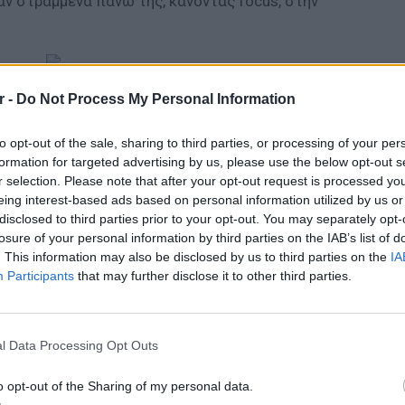
ν στραμμένα πάνω της, κάνοντας focus, στην
r -
Do Not Process My Personal Information
ΔΙΑΦΗΜΙΣΗ
to opt-out of the sale, sharing to third parties, or processing of your per
formation for targeted advertising by us, please use the below opt-out s
r selection. Please note that after your opt-out request is processed y
eing interest-based ads based on personal information utilized by us or
disclosed to third parties prior to your opt-out. You may separately opt-
losure of your personal information by third parties on the IAB’s list of
. This information may also be disclosed by us to third parties on the
IA
Participants
that may further disclose it to other third parties.
ΕΥ ΖΗΝ
6 φρού
l Data Processing Opt Outs
εκτός 
o opt-out of the Sharing of my personal data.