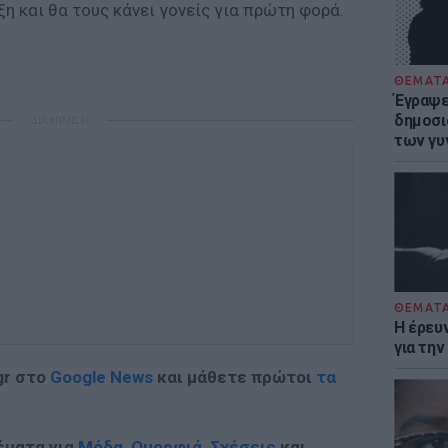
ξη και θα τους κάνει γονείς για πρώτη φορά.
ΘΕΜΑΤ
Έγραψε 
δημοσι
ΔΙΑΦΗΜΙΣΗ
των γυ
ΘΕΜΑΤ
Η έρευ
για τη
gr στο
Google News
και μάθετε πρώτοι
τα
έματα για
Μόδα
,
Ομορφιά
,
Σχέσεις
και