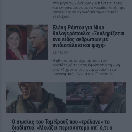
στο Νησί των Ανέμων για πέντε ημέρες
και εντυπωσίασε με το vacation look της,
αρνούμενη να σχολιάσει τηλεοπτικές
εξελίξεις.
Ελένη Ράντου για Νίκο
Καλογερόπουλο: «Ξεκληρίζεται
ένα είδος ανθρώπων με
ανιδιοτέλεια και ψυχή»
ΣΉΜΕΡΑ
Η ηθοποιός αποχαιρέτησε τον
συνάδελφό της που έφυγε από τη ζωή
στα 74 χρόνια του, μοιραζόμενη ένα
συγκινητικό μήνυμα στο Facebook.
Ο σωσίας του Τομ Κρουζ που «τρέλανε» το
διαδίκτυο: «Μοιάζει περισσότερο απ` ό,τι ο