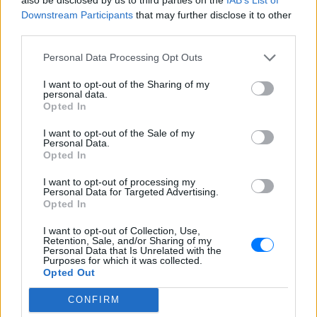
Downstream Participants
that may further disclose it to other
Η ποπ σταρ μοιράστηκε την άσχημη
εμπειρία της σε βίντεο στο Instagram,
third parties.
εξηγώντας ότι η πτώση βλεφάρου που
υπέστη κράτησε περίπου τέσσερις
Personal Data Processing Opt Outs
εβδομάδες.
Χέιλι Μπίμπερ: Η τολμηρή
I want to opt-out of the Sharing of my
personal data.
στιγμή που έγινε viral από το
Opted In
ροζ πάρτι της Κάιλι Τζένερ
ΣΉΜΕΡΑ
I want to opt-out of the Sale of my
Personal Data.
Η ιδρύτρια της Rhode διασκέδασε άνευ
Opted In
ορίων στη γενέθλια γιορτή της親ής της
φίλης στο Μπέβερλι Χιλς, σε ένα πάρτι
I want to opt-out of processing my
που δεν πέρασε απαρατήρητο.
Personal Data for Targeted Advertising.
Opted In
I want to opt-out of Collection, Use,
Retention, Sale, and/or Sharing of my
Personal Data that Is Unrelated with the
Purposes for which it was collected.
Opted Out
CONFIRM
Ρούλα Κορομηλά αποχαιρετά τον Νίκο