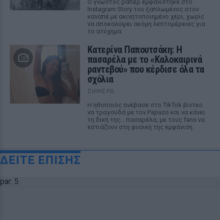
Ο γνωστός ράπερ εμφανίστηκε στο
Instagram Story του ξαπλωμένος στον
καναπέ με ακινητοποιημένο χέρι, χωρίς
να αποκαλύψει ακόμη λεπτομέρειες για
το ατύχημα.
Κατερίνα Παπουτσάκη: Η
πασαρέλα με το «Καλοκαιρινά
ραντεβού» που κέρδισε όλα τα
σχόλια
ΣΉΜΕΡΑ
Η ηθοποιός ανέβασε στο TikTok βίντεο
να τραγουδά με τον Papazo και να κάνει
τη δική της... πασαρέλα, με τους fans να
εστιάζουν στη φυσική της εμφάνιση.
ΔΕΙΤΕ ΕΠΙΣΗΣ
par: 5