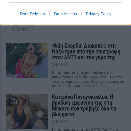
Καλογερόπουλο: «Στεναχωρήθηκα πολύ ‑ έχω
να θυμάμαι πολλά»
Data Deletion
Data Access
Privacy Policy
Η παρουσιάστρια έγραψε στο Instagram για τον χαμό του
σπουδαίου ηθοποιού, τονίζοντας ότι θαύμαζε το τεράστιο
ταλέντο του.
ΣΉΜΕΡΑ
Φαίη Σκορδά: Διακοπές στη
Νάξο πριν από την επιστροφή
στον ΑΝΤ1 και τον γάμο της
ΣΉΜΕΡΑ
Η παρουσιάστρια χαλαρώνει στο
κυκλαδίτικο νησί πριν ξεκινήσει μια από
τις πιο γεμάτες περιόδους της καριέρας
και της προσωπικής της ζωής.
Κατερίνα Παναγοπούλου: Η
βραδινή εμφάνισή της στη
Μύκονο που τράβηξε όλα τα
βλέμματα
ΣΉΜΕΡΑ
Η παρουσιάστρια του MEGA βρέθηκε