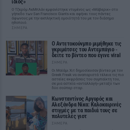
ίδιος»
Ο Τζερόμ ΛεΜπλάν εμφανίστηκε ντυμένος ως «Μάβερικ» στο
γήπεδο των San Francisco Giants και αφήνει τους πάντες
άφωνους με την εκπληκτική ομοιότητά του με τον διάσημο
ηθοποιό.
ΣΉΜΕΡΑ
Ο Αντετοκούνμπο μιμήθηκε τις
γκριμάτσες του Αντεμπάγιο ‑
δείτε το βίντεο που έγινε viral
ΣΉΜΕΡΑ
Οι Μαϊάμι Χιτ δημοσίευσαν βίντεο με τον
Greek Freak να αναπαριστά τέλεια τις πιο
αστείες εκφράσεις του συμπαίκτη του,
σε μια αστεία «ανταλλαγή» μεταξύ των
δύο σούπερ σταρ.
Κωνσταντίνος Αργυρός και
Αλεξάνδρα Νίκα: Καλοκαιρινές
στιγμές με τα παιδιά τους σε
πολυτελές γιοτ
ΣΉΜΕΡΑ