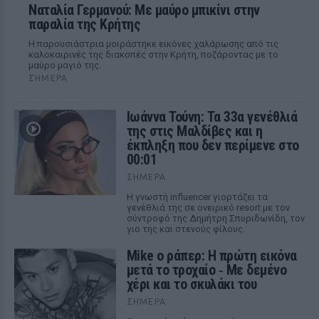
Ναταλία Γερμανού: Με μαύρο μπικίνι στην
παραλία της Κρήτης
Η παρουσιάστρια μοιράστηκε εικόνες χαλάρωσης από τις
καλοκαιρινές της διακοπές στην Κρήτη, ποζάροντας με το
μαύρο μαγιό της.
ΣΉΜΕΡΑ
Ιωάννα Τούνη: Τα 33α γενέθλιά
της στις Μαλδίβες και η
έκπληξη που δεν περίμενε στο
00:01
ΣΉΜΕΡΑ
Η γνωστή influencer γιορτάζει τα
γενέθλιά της σε ονειρικό resort με τον
σύντροφό της Δημήτρη Σπυριδωνίδη, τον
γιο της και στενούς φίλους.
Mike ο ράπερ: Η πρώτη εικόνα
μετά το τροχαίο ‑ Με δεμένο
χέρι και το σκυλάκι του
ΣΉΜΕΡΑ