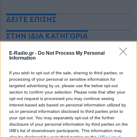
ΔΕΙΤΕ ΕΠΙΣΗΣ
ΣΤΗΝ ΙΔΙΑ ΚΑΤΗΓΟΡΙΑ
Ηθοποιός του Χάρι Πότερ
E-Radio.gr -
Do Not Process My Personal
άνοιξε OnlyFans και κερδίζει
Information
περισσότερα απ` όσα σε όλη
της την καριέρα στην
If you wish to opt-out of the sale, sharing to third parties, or
υποκριτική
processing of your personal or sensitive information for
ΣΉΜΕΡΑ
targeted advertising by us, please use the below opt-out
Η Τζέσι Κέιβ, που υποδυόταν τη
section to confirm your selection. Please note that after your
Λάβεντερ Μπράουν, αποκάλυψε ότι την
opt-out request is processed you may continue seeing
πρώτη μέρα στην πλατφόρμα εισέπραξε
17.500 ευρώ
interest-based ads based on personal information utilized by
us or personal information disclosed to third parties prior to
Μπρίτνεϊ Σπίαρς: Το μπότοξ
your opt-out. You may separately opt-out of the further
που την «κατέστρεψε» και η
disclosure of your personal information by third parties on the
προειδοποίηση στις γυναίκες
IAB’s list of downstream participants. This information may
ΣΉΜΕΡΑ
also be disclosed by us to third parties on the
IAB’s List of