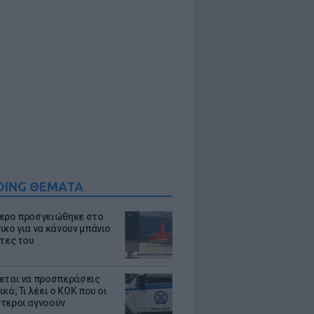
DING ΘΕΜΑΤΑ
ερο προσγειώθηκε στο
ικο για να κάνουν μπάνιο
άτες του
εται να προσπεράσεις
κό; Τι λέει ο ΚΟΚ που οι
τεροι αγνοούν