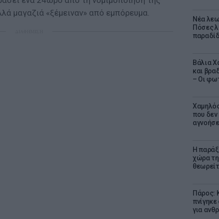
ράσει ένα 24ωρο από τη νομιμοποίηση της
λλά μαγαζιά «ξέμειναν» από εμπόρευμα.
Νέα λεω
Πόσες λ
ΔΙΑΦΗΜΙΣΗ
παραδίδ
Βάλια Χ
και βρα
– Οι φω
Χαμηλός
που δεν
αγνοήσ
Η παράξ
χώρα τη
θεωρείτ
Πάρος: 
πνίγηκε
για ανθ