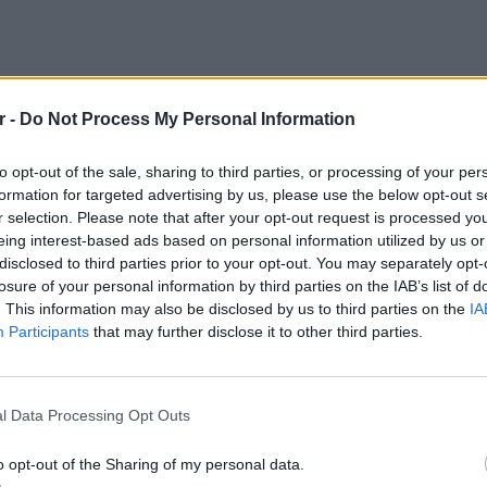
r -
Do Not Process My Personal Information
to opt-out of the sale, sharing to third parties, or processing of your per
formation for targeted advertising by us, please use the below opt-out s
r selection. Please note that after your opt-out request is processed y
eing interest-based ads based on personal information utilized by us or
disclosed to third parties prior to your opt-out. You may separately opt-
losure of your personal information by third parties on the IAB’s list of
. This information may also be disclosed by us to third parties on the
IA
Participants
that may further disclose it to other third parties.
ΕΙΔΗΣΕΙ
Ισραηλ
Ελλάδα:
l Data Processing Opt Outs
λόγω 
ακά, άνοιξα στις 12 τα μεσάνυχτα το μαγαζί
o opt-out of the Sharing of my personal data.
ι από κάνναβη, είτε το πιστεύετε είτε όχι»,