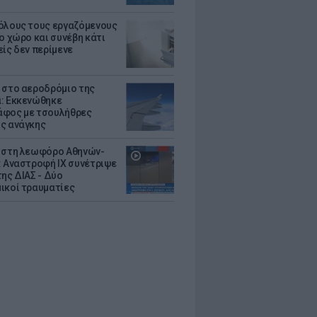
όλους τους εργαζόμενους
ο χώρο και συνέβη κάτι
είς δεν περίμενε
 στο αεροδρόμιο της
: Εκκενώθηκε
φος με τσουλήθρες
ς ανάγκης
 στη λεωφόρο Αθηνών-
: Αναστροφή ΙΧ συνέτριψε
της ΔΙΑΣ - Δύο
ικοί τραυματίες