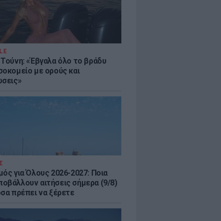
LE
 Τούνη: «Έβγαλα όλο το βράδυ
σοκομείο με ορούς και
ώσεις»
Σ
μός για Όλους 2026-2027: Ποια
οβάλλουν αιτήσεις σήμερα (9/8)
όσα πρέπει να ξέρετε