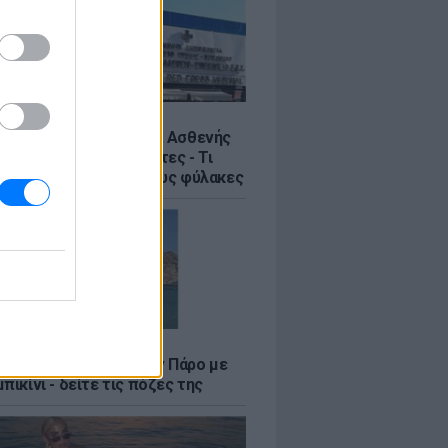
Σ
η στον Ερυθρό Σταυρό: Ασθενής
ε νοσηλεύτρια σε πόρτες - Τι
έλλει η ΠΟΕΔΗΝ για τους φύλακες
LE
φαλλιά Καληφώνη στην Πάρο με
πικίνι - δείτε τις πόζες της