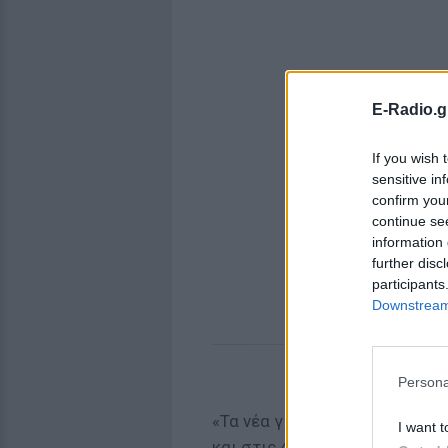
E-Radio.g
If you wish 
sensitive in
confirm you
continue se
information 
further disc
participants
Downstream 
Persona
«Τα νέα για μένα είναι πολύ κ
I want t
και στις 4:20 είχα ήδη ξεμείνε