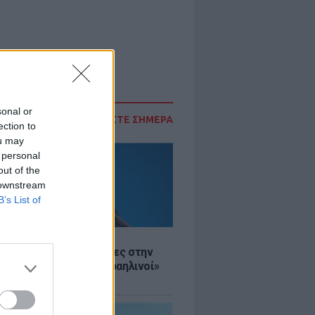
sonal or
ΔΙΑΒΑΣΤΕ ΣΗΜΕΡΑ
ection to
ou may
 personal
out of the
 downstream
B’s List of
Σ
ινό ΥΠΕΞ προς τουρίστες στην
 «Κρύψτε ότι είστε Ισραηλινοί»
διαδηλώσεων