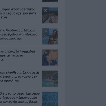
φόρος στον Βοτανικό:
ωρίδες θα έχει και πότε
εται
ατζηθεοδώρου: Μπικίνι
δινές έξοδοι στη Μύκονο
τογραφίες της
 σίδηρος; Τα 4 σημάδια
 πρέπει ποτέ να
ετε
ενη ελευθερία: Σε αυτή τη
ς Ευρώπης, το γuμνό δεν
αι πρόκληση
Κλειστό το beach bar όπου
 ο 4χρονος – Δικογραφία
ρωποκτονία από αμέλεια