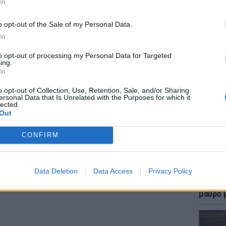
In
υς πωλητές κάνναβης στους CBC News,
o opt-out of the Sale of my Personal Data.
με τίποτα να προβλέψει την τεράστια
In
ύ στους πολίτες.
to opt-out of processing my Personal Data for Targeted
ΕΙΔΗΣΕΙ
ing.
Επίθεσ
In
χτύπησ
ΔΙΑΦΗΜΙΣΗ
καταγγ
o opt-out of Collection, Use, Retention, Sale, and/or Sharing
ersonal Data that Is Unrelated with the Purposes for which it
lected.
Out
CONFIRM
Data Deletion
Data Access
Privacy Policy
LIFESTY
Η Γαρυ
μαύρο μ