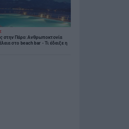
Σ
ς στην Πάρο: Ανθρωποκτονία
λεια στο beach bar - Τι έδειξε η