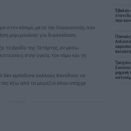
Έβαλαν 
στον ίδι
που καν
ρα στον κόσμο, μετά την Ουρουγουάη, που
ρήση μαριχουάνας για διασκέδαση.
Πανικός
Ατλάντα
αεροσκά
ξε το βράδυ της Τετάρτης, εν μέσω
έκτακτη
ιπτώσεις στην υγεία, τον νόμο και τη
Τροχαίο
Σουνίου
μηχανή 
τό δεν εμπόδισε πολλούς Καναδούς να
αστυνομ
τες έξω από τα μαγαζιά όπου υπήρχε
ΔΙΑΦΗΜΙΣΗ