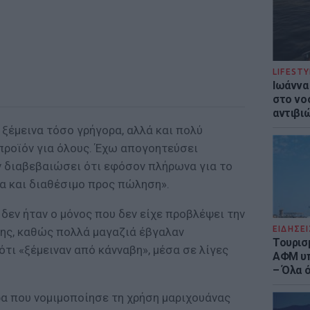
LIFESTY
Ιωάννα
στο νο
αντιβι
 ξέμεινα τόσο γρήγορα, αλλά και πολύ
ροϊόν για όλους. Έχω απογοητεύσει
 διαβεβαιώσει ότι εφόσον πλήρωνα για το
χα και διαθέσιμο προς πώληση».
δεν ήταν ο μόνος που δεν είχε προβλέψει την
ΕΙΔΗΣΕΙ
βης, καθώς πολλά μαγαζιά έβγαλαν
Τουρισ
τι «ξέμειναν από κάνναβη», μέσα σε λίγες
ΑΦΜ υπ
– Όλα 
α που νομιμοποίησε τη χρήση μαριχουάνας