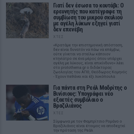
Γιατί δεν έσωσα το κουτάβι: Ο
ερευνητής που κατέγραφε τη
συμβίωση του μικρού σκυλιού
με αγέλη λύκων εξηγεί γιατί
δεν επενέβη
ΧΤΕΣ
«Κρατάμε την επιστημονική απόσταση,
δεν είναι δυνατόν να πάω να επέμβω,
ούτε γίνεται να στείλω κάποιον
κτηνίατρο σε ένα μέρος όπου υπάρχει
αγέλη με λύκους, είναι επικίνδυνο» λέει
στο protothema.gr ο διδάκτορας
ζωολογίας του ΑΠΘ, Θεόδωρος Κομηνός
- Έχουν πεθάνει και έξι λυκόπουλα
Για πάντα στη Ρεάλ Μαδρίτης ο
Βινίσιους: Υπογράφει νέο
εξαετές συμβόλαιο ο
Βραζιλιάνος
ΧΤΕΣ
Σύμφωνα με τον Φαμπρίτσιο Ρομάνο ο
Βραζιλιάνος είναι έτοιμος να αποδεχτεί
την πρόταση της Ρεάλ