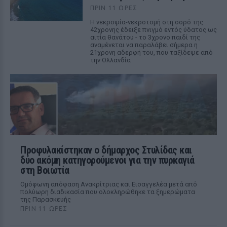
ΠΡΙΝ 11 ΏΡΕΣ
Η νεκροψία-νεκροτομή στη σορό της
42χρονης έδειξε πνιγμό εντός ύδατος ως
αιτία θανάτου - το 3χρονο παιδί της
αναμένεται να παραλάβει σήμερα η
21χρονη αδερφή του, που ταξίδεψε από
την Ολλανδία
Προφυλακίστηκαν ο δήμαρχος Στυλίδας και
δύο ακόμη κατηγορούμενοι για την πυρκαγιά
στη Βοιωτία
Ομόφωνη απόφαση Ανακρίτριας και Εισαγγελέα μετά από
πολύωρη διαδικασία που ολοκληρώθηκε τα ξημερώματα
της Παρασκευής
ΠΡΙΝ 11 ΏΡΕΣ