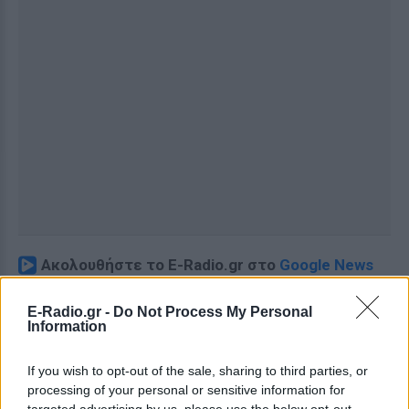
Ακολουθήστε το E-Radio.gr στο
Google News
και μάθετε πρώτοι
τα πιο hot νέα
.
E-Radio.gr -
Do Not Process My Personal
Information
Για ακόμη περισσότερα
νέα
, μπείτε στην
ροή
ειδήσεων
του E-Daily.gr
If you wish to opt-out of the sale, sharing to third parties, or
processing of your personal or sensitive information for
Ακολουθήστε το E-Radio.gr και στο Instagram
targeted advertising by us, please use the below opt-out