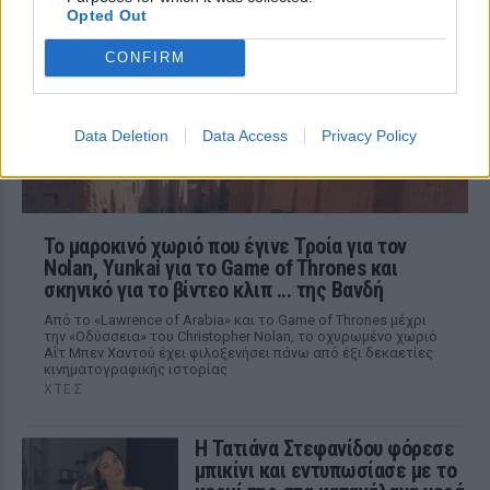
ΧΤΕΣ
Opted Out
Η παραγωγός ραδιοφώνου ανάρτησε
story στο Instagram για να διαψεύσει όσα
CONFIRM
κυκλοφορούν για την ερωτική της ζωή
Data Deletion
Data Access
Privacy Policy
Το μαροκινό χωριό που έγινε Τροία για τον
Nolan, Yunkai για το Game of Thrones και
σκηνικό για το βίντεο κλιπ ... της Βανδή
Από το «Lawrence of Arabia» και το Game of Thrones μέχρι
την «Οδύσσεια» του Christopher Nolan, το οχυρωμένο χωριό
Αΐτ Μπεν Χαντού έχει φιλοξενήσει πάνω από έξι δεκαετίες
κινηματογραφικής ιστορίας
ΧΤΕΣ
Η Τατιάνα Στεφανίδου φόρεσε
μπικίνι και εντυπωσίασε με το