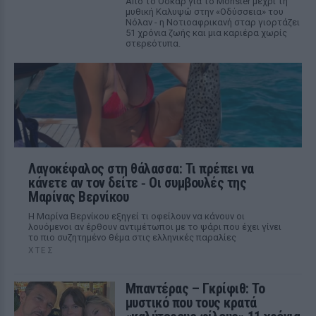
Από το Όσκαρ για το Monster μέχρι τη
μυθική Καλυψώ στην «Οδύσσεια» του
Νόλαν - η Νοτιοαφρικανή σταρ γιορτάζει
51 χρόνια ζωής και μια καριέρα χωρίς
στερεότυπα.
Λαγοκέφαλος στη θάλασσα: Τι πρέπει να
κάνετε αν τον δείτε ‑ Οι συμβουλές της
Μαρίνας Βερνίκου
Η Μαρίνα Βερνίκου εξηγεί τι οφείλουν να κάνουν οι
λουόμενοι αν έρθουν αντιμέτωποι με το ψάρι που έχει γίνει
το πιο συζητημένο θέμα στις ελληνικές παραλίες
ΧΤΕΣ
Μπαντέρας – Γκρίφιθ: Το
μυστικό που τους κρατά