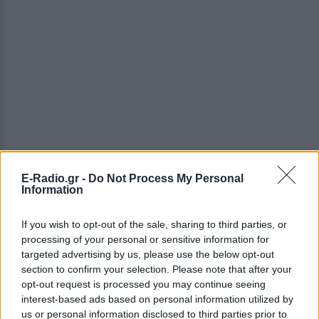
E-Radio.gr -
Do Not Process My Personal
Information
ΔΕΙΤΕ ΕΠΙΣΗΣ
If you wish to opt-out of the sale, sharing to third parties, or
processing of your personal or sensitive information for
ΣΤΗΝ ΙΔΙΑ ΚΑΤΗΓΟΡΙΑ
targeted advertising by us, please use the below opt-out
section to confirm your selection. Please note that after your
opt-out request is processed you may continue seeing
Χρήστος Δάντης: «Συνάδελφοι
interest-based ads based on personal information utilized by
προσπαθούν να ξεχάσουν ότι
us or personal information disclosed to third parties prior to
έγραψα το """"My Number