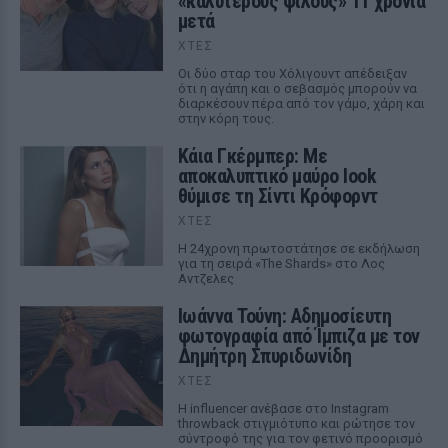
«καλύτερους φίλους» 11 χρόνια
μετά
ΧΤΕΣ
Οι δύο σταρ του Χόλιγουντ απέδειξαν
ότι η αγάπη και ο σεβασμός μπορούν να
διαρκέσουν πέρα από τον γάμο, χάρη και
στην κόρη τους.
Κάια Γκέρμπερ: Με
αποκαλυπτικό μαύρο look
θύμισε τη Σίντι Κρόφορντ
ΧΤΕΣ
Η 24χρονη πρωτοστάτησε σε εκδήλωση
για τη σειρά «The Shards» στο Λος
Αντζελες
Ιωάννα Τούνη: Αδημοσίευτη
φωτογραφία από Ίμπιζα με τον
Δημήτρη Σπυριδωνίδη
ΧΤΕΣ
Η influencer ανέβασε στο Instagram
throwback στιγμιότυπο και ρώτησε τον
σύντροφό της για τον φετινό προορισμό