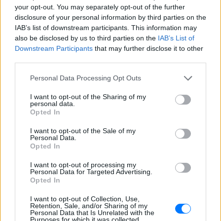
your opt-out. You may separately opt-out of the further
One""""»
disclosure of your personal information by third parties on the
ΧΤΕΣ
IAB’s list of downstream participants. This information may
Ο συνθέτης μίλησε ανοιχτά για την
also be disclosed by us to third parties on the
IAB’s List of
αχαριστία που βιώνει στον χώρο της
Downstream Participants
that may further disclose it to other
μουσικής, 22 χρόνια μετά τη νίκη της
Ελλάδας στη Eurovision.
third parties.
Νεαρός στο λιμάνι του Πειραιά:
Personal Data Processing Opt Outs
«Πάω διακοπές έναν μήνα» ‑ Η
απίθανη ατάκα στην κάμερα του
I want to opt-out of the Sharing of my
MEGA
personal data.
Opted In
ΧΤΕΣ
I want to opt-out of the Sale of my
Η κάμερα της εκπομπής «Κοινωνία Ώρα
Personal Data.
MEGA» κατέγραψε τη διασκεδαστική
Opted In
στιγμή από το λιμάνι του Πειραιά, την
Παρασκευή 7 Αυγούστου.
I want to opt-out of processing my
Η Ελένη Βουλγαράκη ξεσπά για
Personal Data for Targeted Advertising.
τις φήμες χωρισμού με τον
Opted In
Ιωαννίδη: «Διασταυρώστε
I want to opt-out of Collection, Use,
καμία πληροφορία πριν
Retention, Sale, and/or Sharing of my
εκτοξεύσετε τη βλακεία σας»
Personal Data that Is Unrelated with the
Purposes for which it was collected.