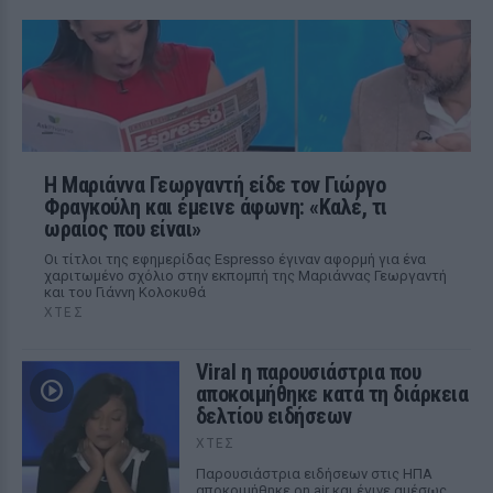
Η Μαριάννα Γεωργαντή είδε τον Γιώργο
Φραγκούλη και έμεινε άφωνη: «Καλέ, τι
ωραίος που είναι»
Οι τίτλοι της εφημερίδας Espresso έγιναν αφορμή για ένα
χαριτωμένο σχόλιο στην εκπομπή της Μαριάννας Γεωργαντή
και του Γιάννη Κολοκυθά
ΧΤΕΣ
Viral η παρουσιάστρια που
αποκοιμήθηκε κατά τη διάρκεια
δελτίου ειδήσεων
ΧΤΕΣ
Παρουσιάστρια ειδήσεων στις ΗΠΑ
αποκοιμήθηκε on air και έγινε αμέσως