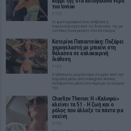
κορμί της στα καταγάλανα νερά
του Ιονίου
ΧΤΕΣ
Οι φωτογραφίες που ανέβασε η
παρουσιάστρια από τις διακοπές της με
τον Νίκο Ευαγγελάτο στα Επτάνησα
Κατερίνα Παπουτσάκη: Ποζάρει
χαμογελαστή με μπικίνι στη
θάλασσα σε καλοκαιρινή
διάθεση
ΧΤΕΣ
Η ηθοποιός μοιράστηκε στιγμές από την
παραλία μέσα από Instagram stories,
ποζάροντας μέσα στο νερό με τα αγόρια
της
Charlize Theron: Η «Καλυψώ»
κλείνει τα 51 ‑ H ζωή και ο
ρόλος που άλλαξε τα πάντα για
εκείνη
ΧΤΕΣ