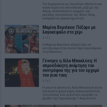
Τον θυμόμαστε ως σπουδαίο ηθοποιό και
καλλιτέχνη που αποτέλεσε, μαζί με την
Αλίκη, αναπόσπαστο κομμάτι της
μεγάλης οικογένειας της Φίνος Φιλμ,
αναφέρεται χαρακτηριστικά
Μαρίνα Βερνίκου: Πόζαρε με
λαγοκέφαλο στο χέρι
ΧΤΕΣ
Η Μαρίνα Βερνίκου εξηγεί πώς να
αντιδρούμε όταν συναντάμε λαγοκέφαλο
στη θάλασσα
Γέννησε η Λίλα Μπακλέση: Η
απροσδόκητη ανάρτηση του
συντρόφου της για τον ερχομό
του γιου τους
ΧΤΕΣ
Η γνωστή ηθοποιός Λίλα Μπακλέση έγινε
για πρώτη φορά μαμά, καλωσορίζοντας
στον κόσμο ένα υγιέστατο αγοράκι το
βράδυ της Παρασκευής 7 Αυγούστου.