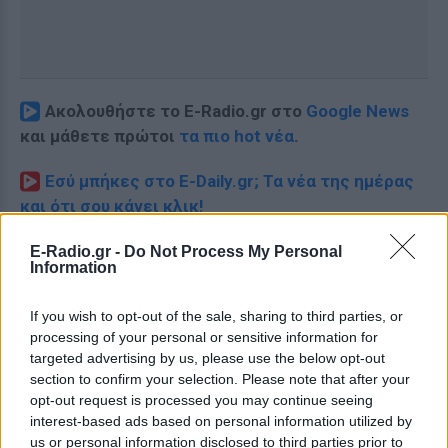
Ακολουθήστε το E-Radio.gr στο
Google News
και μάθετε πρώτοι
τα πιο hot νέα
.
Εσύ μπήκες στο E-Daily.gr; Τα νέα της ημέρας
και ότι σου κάνει κλικ!
Ακολουθήστε το E-Radio.gr και στο Instagram
E-Radio.gr -
Do Not Process My Personal
Information
ΔΙΑΦΗΜΙΣΗ
If you wish to opt-out of the sale, sharing to third parties, or
processing of your personal or sensitive information for
targeted advertising by us, please use the below opt-out
section to confirm your selection. Please note that after your
opt-out request is processed you may continue seeing
interest-based ads based on personal information utilized by
us or personal information disclosed to third parties prior to