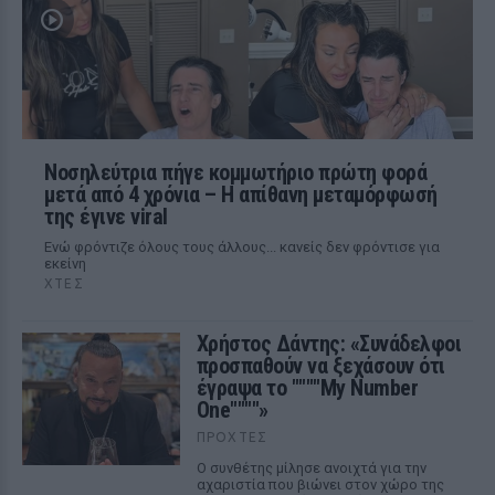
Νοσηλεύτρια πήγε κομμωτήριο πρώτη φορά
μετά από 4 χρόνια – Η απίθανη μεταμόρφωσή
της έγινε viral
Ενώ φρόντιζε όλους τους άλλους... κανείς δεν φρόντισε για
εκείνη
ΧΤΕΣ
Χρήστος Δάντης: «Συνάδελφοι
προσπαθούν να ξεχάσουν ότι
έγραψα το """"My Number
One""""»
ΠΡΟΧΤΈΣ
Ο συνθέτης μίλησε ανοιχτά για την
αχαριστία που βιώνει στον χώρο της