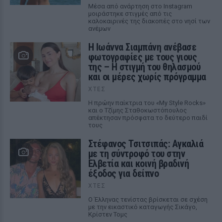
Μέσα από ανάρτηση στο Instagram
μοιράστηκε στιγμές από τις
καλοκαιρινές της διακοπές στο νησί των
ανέμων
H Ιωάννα Σιαμπάνη ανέβασε
φωτογραφίες με τους γιους
της – Η στιγμή του θηλασμού
και οι μέρες χωρίς πρόγραμμα
ΧΤΕΣ
Η πρώην παίκτρια του «My Style Rocks»
και ο Τζίμης Σταθοκωστόπουλος
απέκτησαν πρόσφατα το δεύτερο παιδί
τους
Στέφανος Τσιτσιπάς: Αγκαλιά
με τη σύντροφό του στην
Ελβετία και κοινή βραδινή
έξοδος για δείπνο
ΧΤΕΣ
Ο Έλληνας τενίστας βρίσκεται σε σχέση
με την εικαστικό καταγωγής Σικάγο,
Κρίστεν Τομς