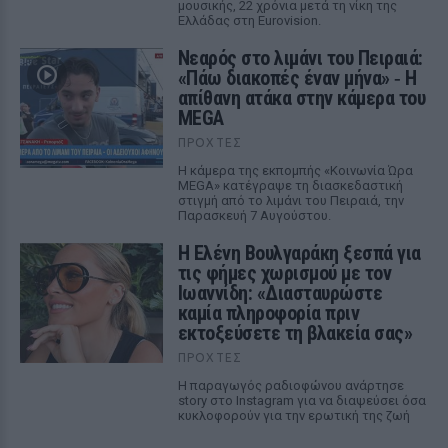
μουσικής, 22 χρόνια μετά τη νίκη της
Ελλάδας στη Eurovision.
Νεαρός στο λιμάνι του Πειραιά:
«Πάω διακοπές έναν μήνα» ‑ Η
απίθανη ατάκα στην κάμερα του
MEGA
ΠΡΟΧΤΈΣ
Η κάμερα της εκπομπής «Κοινωνία Ώρα
MEGA» κατέγραψε τη διασκεδαστική
στιγμή από το λιμάνι του Πειραιά, την
Παρασκευή 7 Αυγούστου.
Η Ελένη Βουλγαράκη ξεσπά για
τις φήμες χωρισμού με τον
Ιωαννίδη: «Διασταυρώστε
καμία πληροφορία πριν
εκτοξεύσετε τη βλακεία σας»
ΠΡΟΧΤΈΣ
Η παραγωγός ραδιοφώνου ανάρτησε
story στο Instagram για να διαψεύσει όσα
κυκλοφορούν για την ερωτική της ζωή