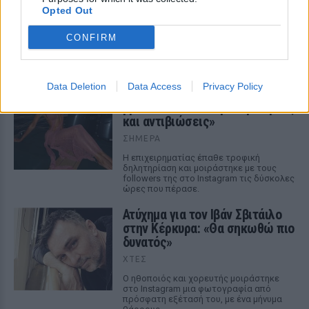
τις πόζες της
Opted Out
ΣΉΜΕΡΑ
CONFIRM
Το μοντέλο μοιράστηκε φωτογραφίες
από τις καλοκαιρινές της διακοπές στο
νησί των Κυκλάδων
Data Deletion
Data Access
Privacy Policy
Ιωάννα Τούνη: «Έβγαλα όλο το
βράδυ στο νοσοκομείο με ορούς
και αντιβιώσεις»
ΣΉΜΕΡΑ
Η επιχειρηματίας έπαθε τροφική
δηλητηρίαση και μοιράστηκε με τους
followers της στο Instagram τις δύσκολες
ώρες που πέρασε.
Ατύχημα για τον Ιβάν Σβιτάιλο
στην Κέρκυρα: «Θα σηκωθώ πιο
δυνατός»
ΧΤΕΣ
Ο ηθοποιός και χορευτής μοιράστηκε
στο Instagram μια φωτογραφία από
πρόσφατη εξέτασή του, με ένα μήνυμα